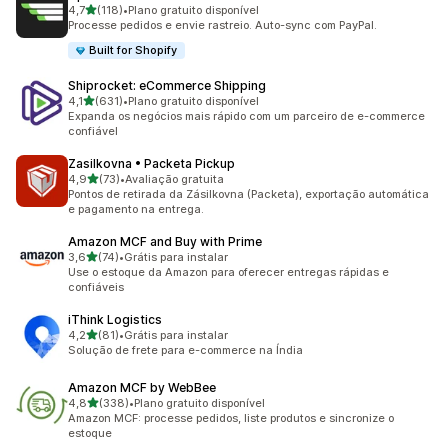
de 5 estrelas
4,7
(118)
•
Plano gratuito disponível
118 avaliações ao todo
Processe pedidos e envie rastreio. Auto-sync com PayPal.
Built for Shopify
Shiprocket: eCommerce Shipping
de 5 estrelas
4,1
(631)
•
Plano gratuito disponível
631 avaliações ao todo
Expanda os negócios mais rápido com um parceiro de e-commerce
confiável
Zasilkovna • Packeta Pickup
de 5 estrelas
4,9
(73)
•
Avaliação gratuita
73 avaliações ao todo
Pontos de retirada da Zásilkovna (Packeta), exportação automática
e pagamento na entrega.
Amazon MCF and Buy with Prime
de 5 estrelas
3,6
(74)
•
Grátis para instalar
74 avaliações ao todo
Use o estoque da Amazon para oferecer entregas rápidas e
confiáveis
iThink Logistics
de 5 estrelas
4,2
(81)
•
Grátis para instalar
81 avaliações ao todo
Solução de frete para e-commerce na Índia
Amazon MCF by WebBee
de 5 estrelas
4,8
(338)
•
Plano gratuito disponível
338 avaliações ao todo
Amazon MCF: processe pedidos, liste produtos e sincronize o
estoque