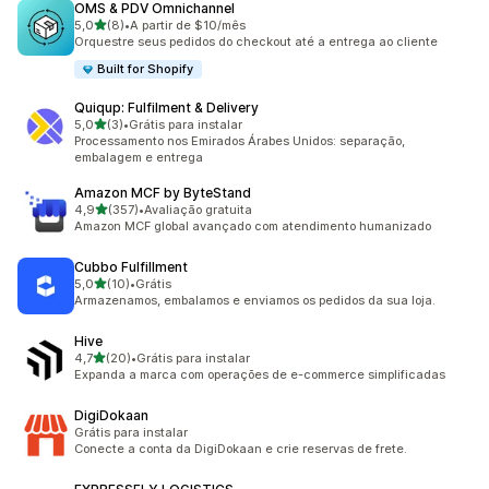
OMS & PDV Omnichannel
de 5 estrelas
5,0
(8)
•
A partir de $10/mês
8 avaliações ao todo
Orquestre seus pedidos do checkout até a entrega ao cliente
Built for Shopify
Quiqup: Fulfilment & Delivery
de 5 estrelas
5,0
(3)
•
Grátis para instalar
3 avaliações ao todo
Processamento nos Emirados Árabes Unidos: separação,
embalagem e entrega
Amazon MCF by ByteStand
de 5 estrelas
4,9
(357)
•
Avaliação gratuita
357 avaliações ao todo
Amazon MCF global avançado com atendimento humanizado
Cubbo Fulfillment
de 5 estrelas
5,0
(10)
•
Grátis
10 avaliações ao todo
Armazenamos, embalamos e enviamos os pedidos da sua loja.
Hive
de 5 estrelas
4,7
(20)
•
Grátis para instalar
20 avaliações ao todo
Expanda a marca com operações de e-commerce simplificadas
DigiDokaan
Grátis para instalar
Conecte a conta da DigiDokaan e crie reservas de frete.