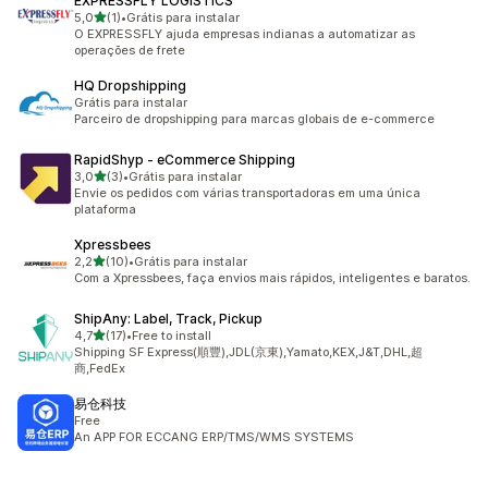
EXPRESSFLY LOGISTICS
de 5 estrelas
5,0
(1)
•
Grátis para instalar
1 avaliações ao todo
O EXPRESSFLY ajuda empresas indianas a automatizar as
operações de frete
HQ Dropshipping
Grátis para instalar
Parceiro de dropshipping para marcas globais de e-commerce
RapidShyp ‑ eCommerce Shipping
de 5 estrelas
3,0
(3)
•
Grátis para instalar
3 avaliações ao todo
Envie os pedidos com várias transportadoras em uma única
plataforma
Xpressbees
de 5 estrelas
2,2
(10)
•
Grátis para instalar
10 avaliações ao todo
Com a Xpressbees, faça envios mais rápidos, inteligentes e baratos.
ShipAny: Label, Track, Pickup
de 5 estrelas
4,7
(17)
•
Free to install
17 avaliações ao todo
Shipping SF Express(順豐),JDL(京東),Yamato,KEX,J&T,DHL,超
商,FedEx
易仓科技
Free
An APP FOR ECCANG ERP/TMS/WMS SYSTEMS