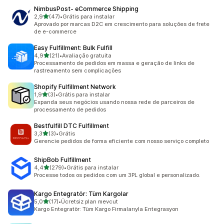
NimbusPost‑ eCommerce Shipping
de 5 estrelas
2,9
(47)
•
Grátis para instalar
47 avaliações ao todo
Aprovado por marcas D2C em crescimento para soluções de frete
de e-commerce
Easy Fulfillment: Bulk Fulfill
de 5 estrelas
4,9
(21)
•
Avaliação gratuita
21 avaliações ao todo
Processamento de pedidos em massa e geração de links de
rastreamento sem complicações
Shopify Fulfillment Network
de 5 estrelas
1,9
(3)
•
Grátis para instalar
3 avaliações ao todo
Expanda seus negócios usando nossa rede de parceiros de
processamento de pedidos
Bestfulfill DTC Fulfillment
de 5 estrelas
3,3
(3)
•
Grátis
3 avaliações ao todo
Gerencie pedidos de forma eficiente com nosso serviço completo
ShipBob Fulfillment
de 5 estrelas
4,4
(279)
•
Grátis para instalar
279 avaliações ao todo
Processe todos os pedidos com um 3PL global e personalizado.
Kargo Entegratör: Tüm Kargolar
de 5 estrelas
5,0
(17)
•
Ücretsiz plan mevcut
17 avaliações ao todo
Kargo Entegratör: Tüm Kargo Firmalarıyla Entegrasyon