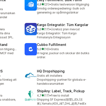
av 5 stjärnor
4,9
(21)
•
Gratis testversion tillgänglig
21 recensioner totalt
Smidig orderexpediering i bulk och
era
generering av spårningslänkar
varumärken
handel
Kargo Entegratör: Tüm Kargolar
av 5 stjärnor
lera
5,0
(17)
•
Ücretsiz plan mevcut
17 recensioner totalt
lla dina
Kargo Entegratör: Tüm Kargo
assad 3PL.
Firmalarıyla Entegrasyon
tand
Cubbo Fulfillment
av 5 stjärnor
Gratis testversion tillgänglig
5,0
(10)
•
Gratis
10 recensioner totalt
n MCF med
Vi lagrar, packar och skickar din butiks
ordrar.
CS
HQ Dropshipping
a
Gratis att installera
 företag att
Dropshipping-partner för globala e-
gen
handelsvarumärken
ShipAny: Label, Track, Pickup
av 5 stjärnor
ra
4,7
(17)
•
Free to install
17 recensioner totalt
u snabbare,
Shipping SF Express(順豐),JDL(京
東),Yamato,KEX,J&T,DHL,超商,FedEx