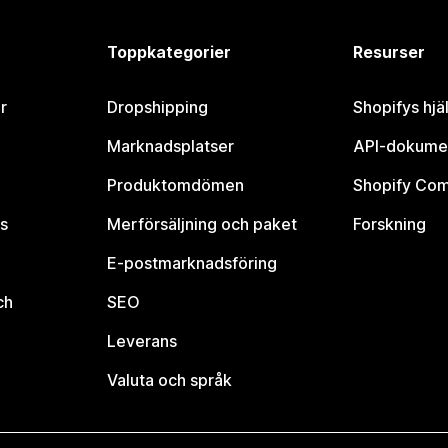
Toppkategorier
Resurser
r
Dropshipping
Shopifys hjä
Marknadsplatser
API-dokume
Produktomdömen
Shopify Co
s
Merförsäljning och paket
Forskning
E-postmarknadsföring
ch
SEO
Leverans
Valuta och språk