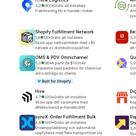
av 5 stjärnor
4,2
(81)
•
Gratis att installera
4,8
81 recensioner totalt
338
Fraktlösning för e-handel i Indien
Ama
pro
Shopify Fulfillment Network
Bes
av 5 stjärnor
1,9
(3)
•
Gratis att installera
3,3
3 recensioner totalt
3 r
Skala upp verksamheten med vårt
Han
nätverk av distributionspartner
ett
OMS & PDV Omnichannel
Qu
av 5 stjärnor
5,0
(8)
•
A partir de $10/mês
5,0
8 recensioner totalt
3 r
Orquestre seus pedidos do checkout
Ord
até a entrega ao cliente
och
Built for Shopify
Hive
Di
av 5 stjärnor
4,7
(20)
•
Gratis att installera
Gra
20 recensioner totalt
Skala upp ditt varumärke med
Kop
effektiviserad e-handelsdrift
ska
syncX: Order Fulfillment Bulk
Ra
av 5 stjärnor
4,8
(49)
•
Gratis att installera
Sh
49 recensioner totalt
Orderuppladdning och automatisk
3,0
3 r
uppfyllelse med flera transportörer via
Ski