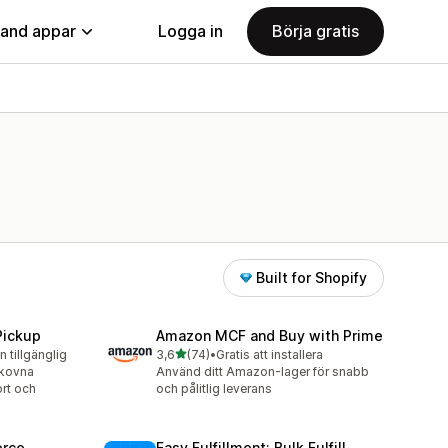
land appar
Logga in
Börja gratis
Built for Shopify
Pickup
Amazon MCF and Buy with Prime
av 5 stjärnor
n tillgänglig
3,6
(74)
•
Gratis att installera
74 recensioner totalt
lkovna
Använd ditt Amazon-lager för snabb
rt och
och pålitlig leverans
rce
Easy Fulfillment: Bulk Fulfill