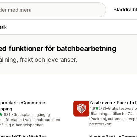
Bläddra b
stik
med funktioner för batchbearbetning
llning, frakt och leveranser.
iprocket: eCommerce
Zasilkovna • Packeta 
av 5 stjärnor
ipping
4,9
(73)
•
Gratis testversio
73 recensioner totalt
Utlämningsställen för Zási
av 5 stjärnor
(631)
•
Gratisplan tillgänglig
 recensioner totalt
(Packeta), automatisk expo
ditt företag att växa snabbare med
postförskott.
pålitlig e-handelspartner
azon MCF by WebBee
NimbusPost‑ eComme