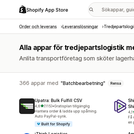
Shopify App Store
Order och leverans
Leveranslösningar
Tredjepartslogi
Alla appar för tredjepartslogistik 
Anlita transportföretag som sköter lagerhå
366 appar med
Batchbearbetning
Rensa
Upatra: Bulk Fulfill CSV
Sh
av 5 stjärnor
4,6
(115)
•
Gratisplan tillgänglig
Sh
115 recensioner totalt
Hantera order & ladda upp spårning.
4,1
631
Auto PayPal-synk.
Få 
en 
Built for Shopify
iThink Logistics
Am