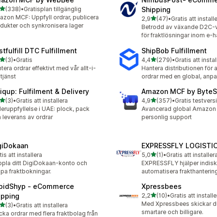
av 5 stjärnor
(338)
•
Gratisplan tillgänglig
Shipping
 recensioner totalt
zon MCF: Uppfyll ordrar, publicera
av 5 stjärnor
2,9
(47)
•
Gratis att install
47 recensioner totalt
dukter och synkronisera lager
Betrodd av växande D2C-
för fraktlösningar inom e-
tfulfill DTC Fulfillment
ShipBob Fulfillment
av 5 stjärnor
av 5 stjärnor
(3)
•
Gratis
4,4
(279)
•
Gratis att instal
ecensioner totalt
279 recensioner totalt
tera ordrar effektivt med vår allt-i-
Hantera distributionen för a
-tjänst
ordrar med en global, anp
iqup: Fulfilment & Delivery
Amazon MCF by ByteS
av 5 stjärnor
av 5 stjärnor
(3)
•
Gratis att installera
4,9
(357)
•
ecensioner totalt
357 recensioner totalt
eruppfyllelse i UAE: plock, pack
Avancerad global Amazo
 leverans av ordrar
personlig support
giDokaan
EXPRESSFLY LOGISTI
av 5 stjärnor
tis att installera
5,0
(1)
•
Gratis att installer
1 recensioner totalt
pla ditt DigiDokaan-konto och
EXPRESSFLY hjälper indiska
pa fraktbokningar.
automatisera frakthanterin
pidShyp ‑ eCommerce
Xpressbees
av 5 stjärnor
ipping
2,2
(10)
•
Gratis att installe
10 recensioner totalt
Med Xpressbees skickar d
av 5 stjärnor
(3)
•
Gratis att installera
ecensioner totalt
smartare och billigare.
cka ordrar med flera fraktbolag från