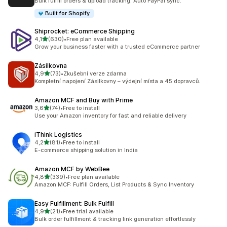
Bulk fulfill orders & upload tracking. Auto PayPal sync.
Built for Shopify
Shiprocket: eCommerce Shipping
z 5 hvězd
4,1
(630)
•
Free plan available
Celkový počet recenzí: 630
Grow your business faster with a trusted eCommerce partner
Zásilkovna
z 5 hvězd
4,9
(73)
•
Zkušební verze zdarma
Celkový počet recenzí: 73
Kompletní napojení Zásilkovny – výdejní místa a 45 dopravců.
Amazon MCF and Buy with Prime
z 5 hvězd
3,6
(74)
•
Free to install
Celkový počet recenzí: 74
Use your Amazon inventory for fast and reliable delivery
iThink Logistics
z 5 hvězd
4,2
(81)
•
Free to install
Celkový počet recenzí: 81
E-commerce shipping solution in India
Amazon MCF by WebBee
z 5 hvězd
4,8
(339)
•
Free plan available
Celkový počet recenzí: 339
Amazon MCF: Fulfill Orders, List Products & Sync Inventory
Easy Fulfillment: Bulk Fulfill
z 5 hvězd
4,9
(21)
•
Free trial available
Celkový počet recenzí: 21
Bulk order fulfillment & tracking link generation effortlessly