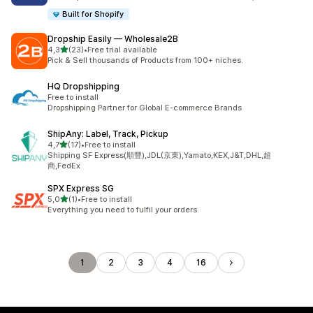
Built for Shopify
Dropship Easily — Wholesale2B
z 5 hvězd
4,3
(23)
•
Free trial available
Celkový počet recenzí: 23
Pick & Sell thousands of Products from 100+ niches.
HQ Dropshipping
Free to install
Dropshipping Partner for Global E-commerce Brands
ShipAny: Label, Track, Pickup
z 5 hvězd
4,7
(17)
•
Free to install
Celkový počet recenzí: 17
Shipping SF Express(順豐),JDL(京東),Yamato,KEX,J&T,DHL,超
商,FedEx
SPX Express SG
z 5 hvězd
5,0
(1)
•
Free to install
Celkový počet recenzí: 1
Everything you need to fulfil your orders.
1
2
3
4
16