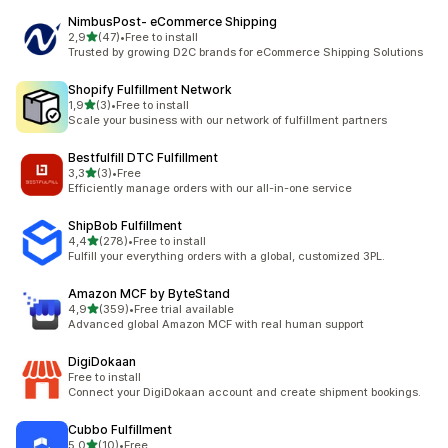
NimbusPost‑ eCommerce Shipping
z 5 hvězd
2,9
(47)
•
Free to install
Celkový počet recenzí: 47
Trusted by growing D2C brands for eCommerce Shipping Solutions
Shopify Fulfillment Network
z 5 hvězd
1,9
(3)
•
Free to install
Celkový počet recenzí: 3
Scale your business with our network of fulfillment partners
Bestfulfill DTC Fulfillment
z 5 hvězd
3,3
(3)
•
Free
Celkový počet recenzí: 3
Efficiently manage orders with our all-in-one service
ShipBob Fulfillment
z 5 hvězd
4,4
(278)
•
Free to install
Celkový počet recenzí: 278
Fulfill your everything orders with a global, customized 3PL.
Amazon MCF by ByteStand
z 5 hvězd
4,9
(359)
•
Free trial available
Celkový počet recenzí: 359
Advanced global Amazon MCF with real human support
DigiDokaan
Free to install
Connect your DigiDokaan account and create shipment bookings.
Cubbo Fulfillment
z 5 hvězd
5,0
(10)
•
Free