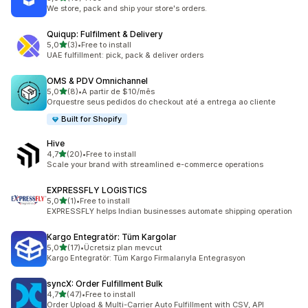
Celkový počet recenzí: 10
We store, pack and ship your store's orders.
Quiqup: Fulfilment & Delivery
z 5 hvězd
5,0
(3)
•
Free to install
Celkový počet recenzí: 3
UAE fulfillment: pick, pack & deliver orders
OMS & PDV Omnichannel
z 5 hvězd
5,0
(8)
•
A partir de $10/mês
Celkový počet recenzí: 8
Orquestre seus pedidos do checkout até a entrega ao cliente
Built for Shopify
Hive
z 5 hvězd
4,7
(20)
•
Free to install
Celkový počet recenzí: 20
Scale your brand with streamlined e-commerce operations
EXPRESSFLY LOGISTICS
z 5 hvězd
5,0
(1)
•
Free to install
Celkový počet recenzí: 1
EXPRESSFLY helps Indian businesses automate shipping operation
Kargo Entegratör: Tüm Kargolar
z 5 hvězd
5,0
(17)
•
Ücretsiz plan mevcut
Celkový počet recenzí: 17
Kargo Entegratör: Tüm Kargo Firmalarıyla Entegrasyon
syncX: Order Fulfillment Bulk
z 5 hvězd
4,7
(47)
•
Free to install
Celkový počet recenzí: 47
Order Upload & Multi-Carrier Auto Fulfillment with CSV, API