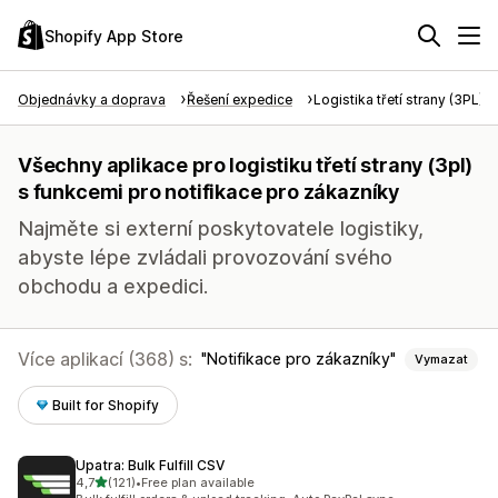
Shopify App Store
Objednávky a doprava
Řešení expedice
Logistika třetí strany (3PL)
Všechny aplikace pro logistiku třetí strany (3pl)
s funkcemi pro notifikace pro zákazníky
Najměte si externí poskytovatele logistiky,
abyste lépe zvládali provozování svého
obchodu a expedici.
Více aplikací (368) s:
Notifikace pro zákazníky
Vymazat
Built for Shopify
Upatra: Bulk Fulfill CSV
z 5 hvězd
4,7
(121)
•
Free plan available
Celkový počet recenzí: 121