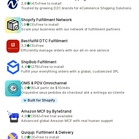
av 5 stjerner
2,9
(47)
•
Free to install
Totalt 47 omtaler
Trusted by growing D2C brands for eCommerce Shipping Solutions
Shopify Fulfillment Network
av 5 stjerner
1,9
(3)
•
Free to install
Totalt 3 omtaler
Scale your business with our network of fulfillment partners
Bestfulfill DTC Fulfillment
av 5 stjerner
3,3
(3)
•
Free
Totalt 3 omtaler
Efficiently manage orders with our all-in-one service
ShipBob Fulfillment
av 5 stjerner
4,4
(279)
•
Free to install
Totalt 279 omtaler
Fulfill your everything orders with a global, customized 3PL.
OMS & PDV Omnichannel
av 5 stjerner
5,0
(8)
•
A partir de $10/mês
Totalt 8 omtaler
Orquestre seus pedidos do checkout até a entrega ao cliente
Built for Shopify
Amazon MCF by ByteStand
av 5 stjerner
4,9
(358)
•
Free trial available
Totalt 358 omtaler
Advanced global Amazon MCF with real human support
Quiqup: Fulfilment & Delivery
av 5 stjerner
5,0
(3)
•
Free to install