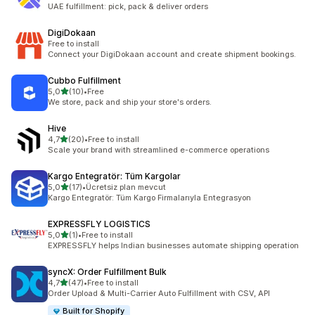
Totalt 3 omtaler
UAE fulfillment: pick, pack & deliver orders
DigiDokaan
Free to install
Connect your DigiDokaan account and create shipment bookings.
Cubbo Fulfillment
av 5 stjerner
5,0
(10)
•
Free
Totalt 10 omtaler
We store, pack and ship your store's orders.
Hive
av 5 stjerner
4,7
(20)
•
Free to install
Totalt 20 omtaler
Scale your brand with streamlined e-commerce operations
Kargo Entegratör: Tüm Kargolar
av 5 stjerner
5,0
(17)
•
Ücretsiz plan mevcut
Totalt 17 omtaler
Kargo Entegratör: Tüm Kargo Firmalarıyla Entegrasyon
EXPRESSFLY LOGISTICS
av 5 stjerner
5,0
(1)
•
Free to install
Totalt 1 omtaler
EXPRESSFLY helps Indian businesses automate shipping operation
syncX: Order Fulfillment Bulk
av 5 stjerner
4,7
(47)
•
Free to install
Totalt 47 omtaler
Order Upload & Multi-Carrier Auto Fulfillment with CSV, API
Built for Shopify