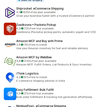
Built for Shopify
Shiprocket: eCommerce Shipping
av 5 stjerner
4,1
(630)
•
Free plan available
Totalt 630 omtaler
Grow your business faster with a trusted eCommerce partner
Zasilkovna • Packeta Pickup
av 5 stjerner
4,9
(73)
•
Free trial available
Totalt 73 omtaler
Zásilkovna (Packeta) pickup points, automatic export and COD.
Amazon MCF and Buy with Prime
av 5 stjerner
3,6
(74)
•
Free to install
Totalt 74 omtaler
Use your Amazon inventory for fast and reliable delivery
Amazon MCF by WebBee
av 5 stjerner
4,8
(339)
•
Free plan available
Totalt 339 omtaler
Amazon MCF: Fulfill Orders, List Products & Sync Inventory
iThink Logistics
av 5 stjerner
4,2
(81)
•
Free to install
Totalt 81 omtaler
E-commerce shipping solution in India
Easy Fulfillment: Bulk Fulfill
av 5 stjerner
4,9
(21)
•
Free trial available
Totalt 21 omtaler
Bulk order fulfillment & tracking link generation effortlessly
NimbusPost‑ eCommerce Shipping