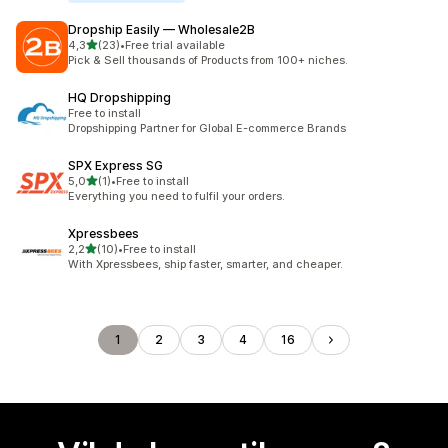
Dropship Easily — Wholesale2B
av 5 stjerner
4,3
(23)
•
Free trial available
Totalt 23 omtaler
Pick & Sell thousands of Products from 100+ niches.
HQ Dropshipping
Free to install
Dropshipping Partner for Global E-commerce Brands
SPX Express SG
av 5 stjerner
5,0
(1)
•
Free to install
Totalt 1 omtaler
Everything you need to fulfil your orders.
Xpressbees
av 5 stjerner
2,2
(10)
•
Free to install
Totalt 10 omtaler
With Xpressbees, ship faster, smarter, and cheaper.
1
2
3
4
16