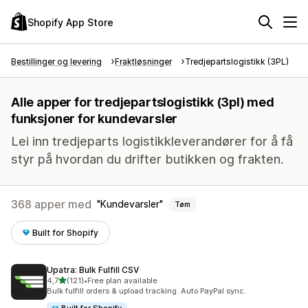
Shopify App Store
Bestillinger og levering
Fraktløsninger
Tredjepartslogistikk (3PL)
Alle apper for tredjepartslogistikk (3pl) med
funksjoner for kundevarsler
Lei inn tredjeparts logistikkleverandører for å få
styr på hvordan du drifter butikken og frakten.
368 apper med
Kundevarsler
Tøm
Built for Shopify
Upatra: Bulk Fulfill CSV
av 5 stjerner
4,7
(121)
•
Free plan available
Totalt 121 omtaler
Bulk fulfill orders & upload tracking. Auto PayPal sync.