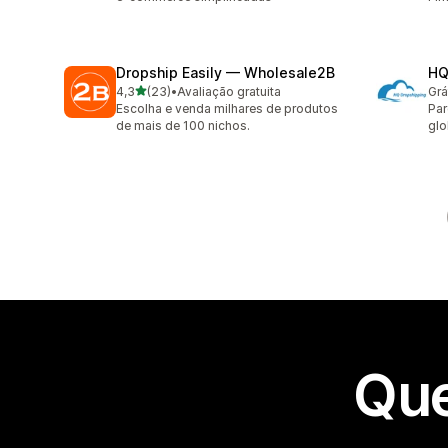
Dropship Easily — Wholesale2B
HQ
de 5 estrelas
4,3
(23)
•
Avaliação gratuita
Grá
23 avaliações ao todo
Escolha e venda milhares de produtos
Par
de mais de 100 nichos.
glo
Que