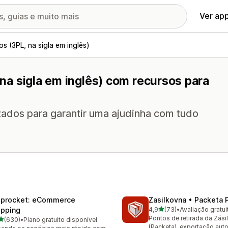
Ver ap
os (3PL, na sigla em inglês)
, na sigla em inglês) com recursos para
izados para garantir uma ajudinha com tudo
iprocket: eCommerce
Zasilkovna • Packeta 
de 5 estrelas
ipping
4,9
(73)
•
Avaliação gratui
73 avaliações ao todo
Pontos de retirada da Zási
de 5 estrelas
(630)
•
Plano gratuito disponível
 avaliações ao todo
(Packeta), exportação aut