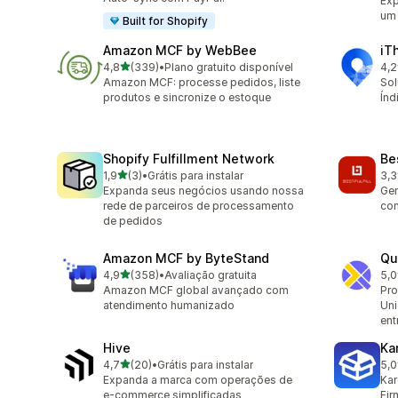
Exp
um 
Built for Shopify
Amazon MCF by WebBee
iT
de 5 estrelas
4,8
(339)
•
Plano gratuito disponível
4,2
339 avaliações ao todo
81 
Amazon MCF: processe pedidos, liste
Sol
produtos e sincronize o estoque
Índ
Shopify Fulfillment Network
Bes
de 5 estrelas
1,9
(3)
•
Grátis para instalar
3,3
3 avaliações ao todo
3 a
Expanda seus negócios usando nossa
Ger
rede de parceiros de processamento
com
de pedidos
Amazon MCF by ByteStand
Qu
de 5 estrelas
4,9
(358)
•
Avaliação gratuita
5,0
358 avaliações ao todo
3 a
Amazon MCF global avançado com
Pro
atendimento humanizado
Uni
ent
Hive
Ka
de 5 estrelas
4,7
(20)
•
Grátis para instalar
5,0
20 avaliações ao todo
17 
Expanda a marca com operações de
Kar
e-commerce simplificadas
Fir