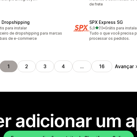
de frete
 Dropshipping
SPX Express SG
de 5 estrelas
tis para instalar
5,0
(1)
•
Grátis para instala
1 avaliações ao todo
ceiro de dropshipping para marcas
Tudo o que você precisa p
bais de e-commerce
processar os pedidos.
Avançar
1
2
3
4
…
16
r adicionar um 