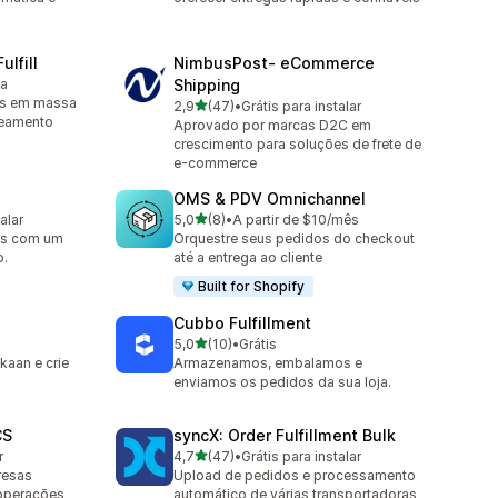
ulfill
NimbusPost‑ eCommerce
ta
Shipping
os em massa
de 5 estrelas
2,9
(47)
•
Grátis para instalar
47 avaliações ao todo
reamento
Aprovado por marcas D2C em
crescimento para soluções de frete de
e-commerce
OMS & PDV Omnichannel
de 5 estrelas
alar
5,0
(8)
•
A partir de $10/mês
8 avaliações ao todo
os com um
Orquestre seus pedidos do checkout
o.
até a entrega ao cliente
Built for Shopify
Cubbo Fulfillment
de 5 estrelas
5,0
(10)
•
Grátis
10 avaliações ao todo
kaan e crie
Armazenamos, embalamos e
enviamos os pedidos da sua loja.
CS
syncX: Order Fulfillment Bulk
de 5 estrelas
r
4,7
(47)
•
Grátis para instalar
47 avaliações ao todo
resas
Upload de pedidos e processamento
 operações
automático de várias transportadoras