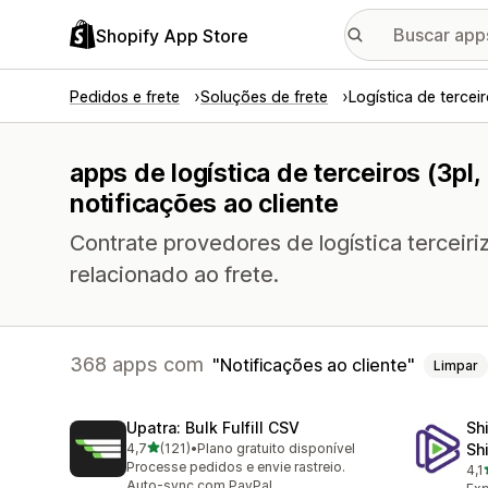
Shopify App Store
Pedidos e frete
Soluções de frete
Logística de terceir
apps de logística de terceiros (3pl
notificações ao cliente
Contrate provedores de logística terceir
relacionado ao frete.
368 apps com
Notificações ao cliente
Limpar
Upatra: Bulk Fulfill CSV
Sh
de 5 estrelas
4,7
(121)
•
Plano gratuito disponível
Sh
121 avaliações ao todo
Processe pedidos e envie rastreio.
4,1
630
Auto-sync com PayPal.