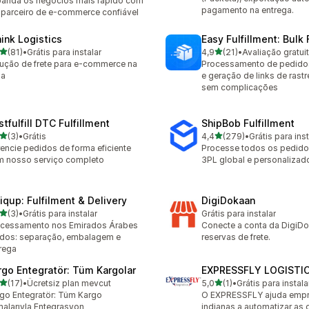
anda os negócios mais rápido com
pagamento na entrega.
parceiro de e-commerce confiável
hink Logistics
Easy Fulfillment: Bulk F
de 5 estrelas
de 5 estrelas
(81)
•
Grátis para instalar
4,9
(21)
•
Avaliação gratui
avaliações ao todo
21 avaliações ao todo
ução de frete para e-commerce na
Processamento de pedid
ia
e geração de links de rast
sem complicações
tfulfill DTC Fulfillment
ShipBob Fulfillment
de 5 estrelas
de 5 estrelas
(3)
•
Grátis
4,4
(279)
•
Grátis para inst
valiações ao todo
279 avaliações ao todo
encie pedidos de forma eficiente
Processe todos os pedid
 nosso serviço completo
3PL global e personalizad
iqup: Fulfilment & Delivery
DigiDokaan
de 5 estrelas
(3)
•
Grátis para instalar
Grátis para instalar
valiações ao todo
cessamento nos Emirados Árabes
Conecte a conta da DigiDo
dos: separação, embalagem e
reservas de frete.
rega
rgo Entegratör: Tüm Kargolar
EXPRESSFLY LOGISTI
de 5 estrelas
de 5 estrelas
(17)
•
Ücretsiz plan mevcut
5,0
(1)
•
Grátis para instala
avaliações ao todo
1 avaliações ao todo
go Entegratör: Tüm Kargo
O EXPRESSFLY ajuda emp
malarıyla Entegrasyon
indianas a automatizar as