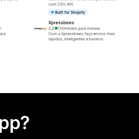
com CSV, API
Built for Shopify
Xpressbees
de 5 estrelas
r
2,2
(10)
•
Grátis para instalar
10 avaliações ao todo
ara
Com a Xpressbees, faça envios mais
rápidos, inteligentes e baratos.
app?