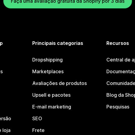
Faça uma avaliação gratuita da Shopify por 3 dias
p
Principais categorias
Recursos
Dropshipping
Central de a
os
Marketplaces
Documentaç
Avaliações de produtos
Comunidade
Upsell e pacotes
Blog da Sho
E-mail marketing
Pesquisas
ersão
SEO
 loja
Frete