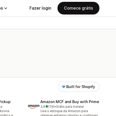
ps
Fazer login
Comece grátis
Built for Shopify
Pickup
Amazon MCF and Buy with Prime
de 5 estrelas
ta
3,6
(74)
•
Grátis para instalar
74 avaliações ao todo
lkovna
Use o estoque da Amazon para
omática e
oferecer entregas rápidas e confiáveis