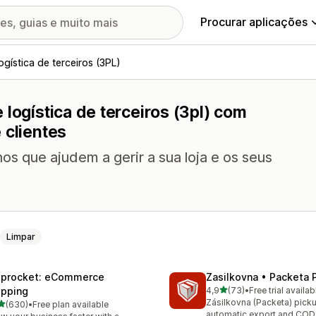
Procurar aplicações
ogística de terceiros (3PL)
logística de terceiros (3pl) com
 clientes
os que ajudem a gerir a sua loja e os seus
Limpar
iprocket: eCommerce
Zasilkovna • Packeta 
de 5 estrelas
ipping
4,9
(73)
•
Free trial availab
73 total de avaliações
Zásilkovna (Packeta) picku
de 5 estrelas
(630)
•
Free plan available
 total de avaliações
automatic export and COD