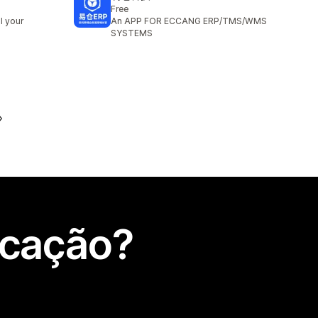
Free
l your
An APP FOR ECCANG ERP/TMS/WMS
SYSTEMS
icação?