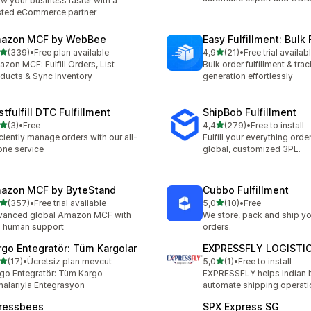
w your business faster with a
sted eCommerce partner
azon MCF by WebBee
Easy Fulfillment: Bulk F
de 5 estrelas
de 5 estrelas
(339)
•
Free plan available
4,9
(21)
•
Free trial availab
 total de avaliações
21 total de avaliações
zon MCF: Fulfill Orders, List
Bulk order fulfillment & trac
ducts & Sync Inventory
generation effortlessly
tfulfill DTC Fulfillment
ShipBob Fulfillment
de 5 estrelas
de 5 estrelas
(3)
•
Free
4,4
(279)
•
Free to install
otal de avaliações
279 total de avaliações
iciently manage orders with our all-
Fulfill your everything orde
one service
global, customized 3PL.
azon MCF by ByteStand
Cubbo Fulfillment
de 5 estrelas
de 5 estrelas
(357)
•
Free trial available
5,0
(10)
•
Free
 total de avaliações
10 total de avaliações
vanced global Amazon MCF with
We store, pack and ship yo
l human support
orders.
rgo Entegratör: Tüm Kargolar
EXPRESSFLY LOGISTI
de 5 estrelas
de 5 estrelas
(17)
•
Ücretsiz plan mevcut
5,0
(1)
•
Free to install
total de avaliações
1 total de avaliações
go Entegratör: Tüm Kargo
EXPRESSFLY helps Indian 
malarıyla Entegrasyon
automate shipping operati
ressbees
SPX Express SG