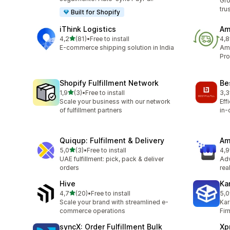
Gro
tru
Built for Shopify
iThink Logistics
Am
de 5 estrelas
4,2
(81)
•
Free to install
4,8
81 total de avaliações
339
E-commerce shipping solution in India
Ama
Pro
Shopify Fulfillment Network
Bes
de 5 estrelas
1,9
(3)
•
Free to install
3,3
3 total de avaliações
3 t
Scale your business with our network
Eff
of fulfillment partners
in-
Quiqup: Fulfilment & Delivery
Am
de 5 estrelas
5,0
(3)
•
Free to install
4,9
3 total de avaliações
357
UAE fulfillment: pick, pack & deliver
Ad
orders
rea
Hive
Ka
de 5 estrelas
4,7
(20)
•
Free to install
5,0
20 total de avaliações
17 
Scale your brand with streamlined e-
Kar
commerce operations
Fir
syncX: Order Fulfillment Bulk
Xp