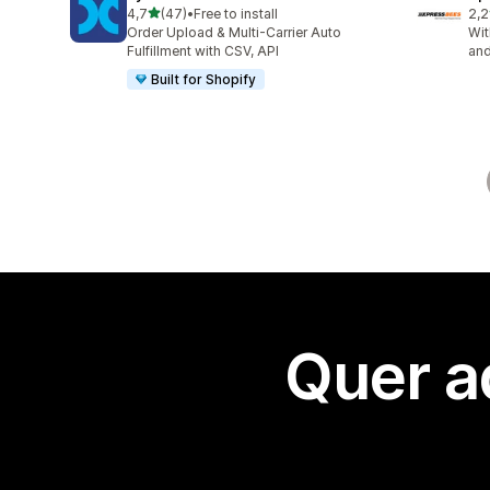
de 5 estrelas
4,7
(47)
•
Free to install
2,2
47 total de avaliações
10 
Order Upload & Multi-Carrier Auto
Wit
Fulfillment with CSV, API
and
Built for Shopify
Quer a