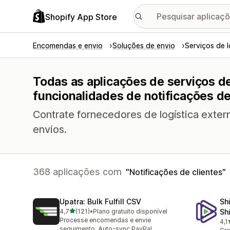
Shopify App Store
Encomendas e envio
Soluções de envio
Serviços de l
Todas as aplicações de serviços de 
funcionalidades de notificações de
Contrate fornecedores de logística extern
envios.
368 aplicações com
Notificações de clientes
Upatra: Bulk Fulfill CSV
Sh
de 5 estrelas
4,7
(121)
•
Plano gratuito disponível
Sh
121 total de avaliações
Processe encomendas e envie
4,1
630
seguimento. Auto-sync PayPal.