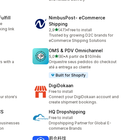
ulfill
NimbusPost‑ eCommerce
le
Shipping
king link
de 5 estrelas
2,9
(47)
•
Free to install
47 total de avaliações
Trusted by growing D2C brands for
eCommerce Shipping Solutions
OMS & PDV Omnichannel
de 5 estrelas
5,0
(8)
•
A partir de $10/mês
8 total de avaliações
rs with a
Orquestre seus pedidos do checkout
até a entrega ao cliente
Built for Shopify
DigiDokaan
Free to install
ur store's
Connect your DigiDokaan account and
create shipment bookings.
CS
HQ Dropshipping
Free to install
businesses
Dropshipping Partner for Global E-
on
commerce Brands
易仓科技