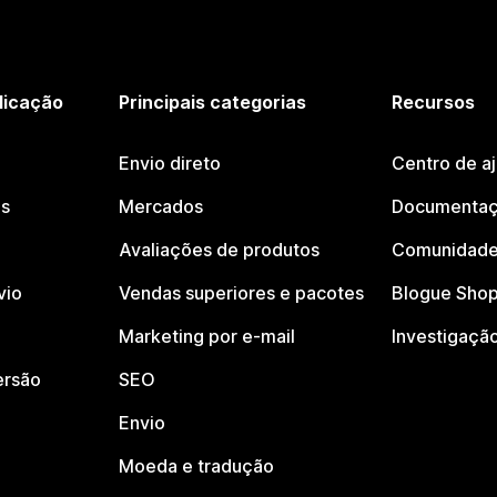
licação
Principais categorias
Recursos
Envio direto
Centro de a
os
Mercados
Documentaç
Avaliações de produtos
Comunidade
vio
Vendas superiores e pacotes
Blogue Shop
Marketing por e-mail
Investigaçã
ersão
SEO
Envio
Moeda e tradução