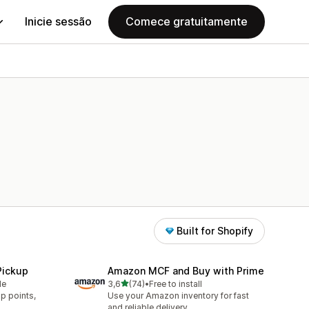
Inicie sessão
Comece gratuitamente
Built for Shopify
Pickup
Amazon MCF and Buy with Prime
de 5 estrelas
le
3,6
(74)
•
Free to install
74 total de avaliações
p points,
Use your Amazon inventory for fast
.
and reliable delivery