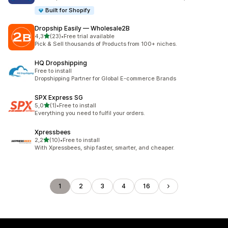
Built for Shopify
Dropship Easily — Wholesale2B
z 5 hvězd
4,3
(23)
•
Free trial available
Celkový počet recenzí: 23
Pick & Sell thousands of Products from 100+ niches.
HQ Dropshipping
Free to install
Dropshipping Partner for Global E-commerce Brands
SPX Express SG
z 5 hvězd
5,0
(1)
•
Free to install
Celkový počet recenzí: 1
Everything you need to fulfil your orders.
Xpressbees
z 5 hvězd
2,2
(10)
•
Free to install
Celkový počet recenzí: 10
With Xpressbees, ship faster, smarter, and cheaper.
1
2
3
4
16