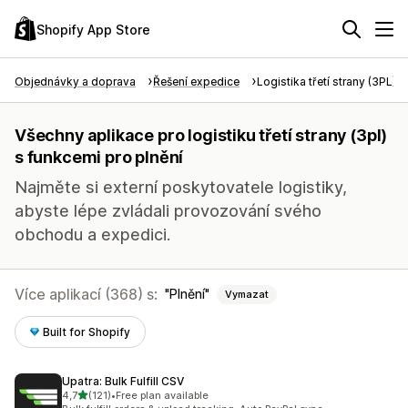
Shopify App Store
Objednávky a doprava
Řešení expedice
Logistika třetí strany (3PL)
Všechny aplikace pro logistiku třetí strany (3pl)
s funkcemi pro plnění
Najměte si externí poskytovatele logistiky,
abyste lépe zvládali provozování svého
obchodu a expedici.
Více aplikací (368) s:
Plnění
Vymazat
Built for Shopify
Upatra: Bulk Fulfill CSV
z 5 hvězd
4,7
(121)
•
Free plan available
Celkový počet recenzí: 121