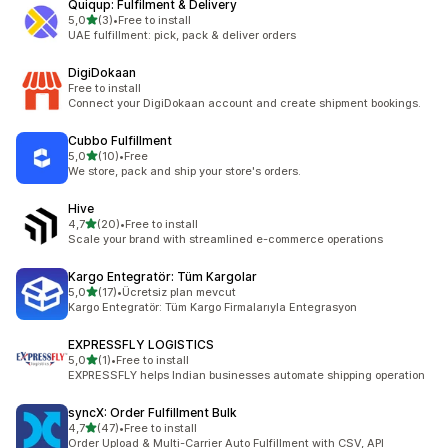
Quiqup: Fulfilment & Delivery
z 5 hvězd
5,0
(3)
•
Free to install
Celkový počet recenzí: 3
UAE fulfillment: pick, pack & deliver orders
DigiDokaan
Free to install
Connect your DigiDokaan account and create shipment bookings.
Cubbo Fulfillment
z 5 hvězd
5,0
(10)
•
Free
Celkový počet recenzí: 10
We store, pack and ship your store's orders.
Hive
z 5 hvězd
4,7
(20)
•
Free to install
Celkový počet recenzí: 20
Scale your brand with streamlined e-commerce operations
Kargo Entegratör: Tüm Kargolar
z 5 hvězd
5,0
(17)
•
Ücretsiz plan mevcut
Celkový počet recenzí: 17
Kargo Entegratör: Tüm Kargo Firmalarıyla Entegrasyon
EXPRESSFLY LOGISTICS
z 5 hvězd
5,0
(1)
•
Free to install
Celkový počet recenzí: 1
EXPRESSFLY helps Indian businesses automate shipping operation
syncX: Order Fulfillment Bulk
z 5 hvězd
4,7
(47)
•
Free to install
Celkový počet recenzí: 47
Order Upload & Multi-Carrier Auto Fulfillment with CSV, API