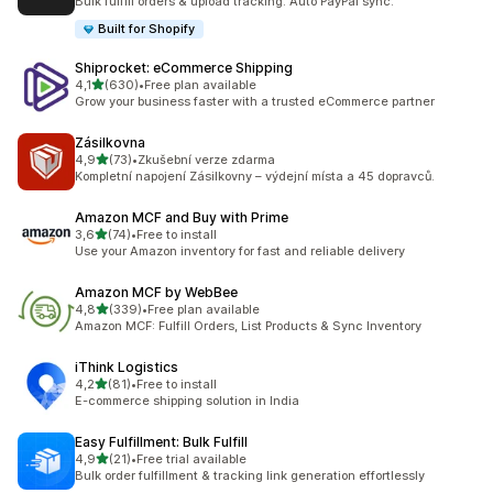
Bulk fulfill orders & upload tracking. Auto PayPal sync.
Built for Shopify
Shiprocket: eCommerce Shipping
z 5 hvězd
4,1
(630)
•
Free plan available
Celkový počet recenzí: 630
Grow your business faster with a trusted eCommerce partner
Zásilkovna
z 5 hvězd
4,9
(73)
•
Zkušební verze zdarma
Celkový počet recenzí: 73
Kompletní napojení Zásilkovny – výdejní místa a 45 dopravců.
Amazon MCF and Buy with Prime
z 5 hvězd
3,6
(74)
•
Free to install
Celkový počet recenzí: 74
Use your Amazon inventory for fast and reliable delivery
Amazon MCF by WebBee
z 5 hvězd
4,8
(339)
•
Free plan available
Celkový počet recenzí: 339
Amazon MCF: Fulfill Orders, List Products & Sync Inventory
iThink Logistics
z 5 hvězd
4,2
(81)
•
Free to install
Celkový počet recenzí: 81
E-commerce shipping solution in India
Easy Fulfillment: Bulk Fulfill
z 5 hvězd
4,9
(21)
•
Free trial available
Celkový počet recenzí: 21
Bulk order fulfillment & tracking link generation effortlessly