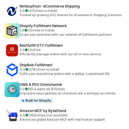
NimbusPost‑ eCommerce Shipping
z 5 hvězd
2,9
(47)
•
Free to install
Celkový počet recenzí: 47
Trusted by growing D2C brands for eCommerce Shipping Solutions
Shopify Fulfillment Network
z 5 hvězd
1,9
(3)
•
Free to install
Celkový počet recenzí: 3
Scale your business with our network of fulfillment partners
Bestfulfill DTC Fulfillment
z 5 hvězd
3,3
(3)
•
Free
Celkový počet recenzí: 3
Efficiently manage orders with our all-in-one service
ShipBob Fulfillment
z 5 hvězd
4,4
(279)
•
Free to install
Celkový počet recenzí: 279
Fulfill your everything orders with a global, customized 3PL.
OMS & PDV Omnichannel
z 5 hvězd
5,0
(8)
•
A partir de $10/mês
Celkový počet recenzí: 8
Orquestre seus pedidos do checkout até a entrega ao cliente
Built for Shopify
Amazon MCF by ByteStand
z 5 hvězd
4,9
(358)
•
Free trial available
Celkový počet recenzí: 358
Advanced global Amazon MCF with real human support