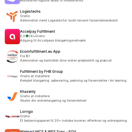
Multikanal-logistik skabt til modebrands
Logestechs
Gratis
Administrer nemt Logestechs' multi-tenant-forsendelseskonti
Accelpay Fulfillment
ud af 5 stjerner
5,0
(4)
•
Gratis
4 anmeldelser i alt
Adgang til Accelpays klargøringsnetværk
Ecomfulfillment.eu App
Fra $1
Administrer og kontrollér dine ordrer problemfrit og præcist.
Fulfillment by FHB Group
Gratis at installere
Komplet klargøring: opbevaring, pakning og forsendelse i én løsning
Khazenly
Gratis at installere
Skaler din ordreklargøring og forsendelse!
Lorrigo
Gratis
Ét betjeningspanel til 20+ indiske kurerer, efterkrav og ordresporing
Walmart MCS & WFS Sync ‑ FOV