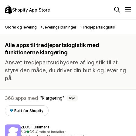
Shopify App Store
Ordrer og levering
Leveringsløsninger
Tredjepartslogistik
Alle apps til tredjepartslogistik med
funktionerne klargøring
Ansæt tredjepartsudbydere af logistik til at
styre den måde, du driver din butik og levering
på.
368 apps med
Klargøring
Ryd
Built for Shopify
ZEOS Fulfilment
ud af 5 stjerner
5,0
(2)
•
Gratis at installere
2 anmeldelser i alt