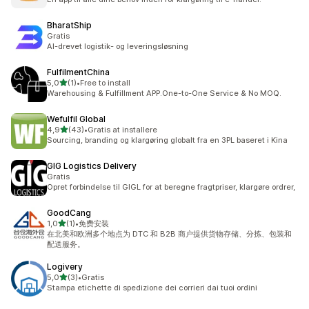
BharatShip
Gratis
AI-drevet logistik- og leveringsløsning
FulfilmentChina
ud af 5 stjerner
5,0
(1)
•
Free to install
1 anmeldelser i alt
Warehousing & Fulfillment APP.One-to-One Service & No MOQ.
Wefulfil Global
ud af 5 stjerner
4,9
(43)
•
Gratis at installere
43 anmeldelser i alt
Sourcing, branding og klargøring globalt fra en 3PL baseret i Kina
GIG Logistics Delivery
Gratis
Opret forbindelse til GIGL for at beregne fragtpriser, klargøre ordrer,
GoodCang
ud af 5 stjerner
1,0
(1)
•
免费安装
1 anmeldelser i alt
在北美和欧洲多个地点为 DTC 和 B2B 商户提供货物存储、分拣、包装和
配送服务。
Logivery
ud af 5 stjerner
5,0
(3)
•
Gratis
3 anmeldelser i alt
Stampa etichette di spedizione dei corrieri dai tuoi ordini