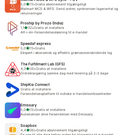
ud af 5 stjerner
5,0
(1)
•
Gratis abonnement tilgængeligt
1 anmeldelser i alt
Walmart MCS & WFS: Send ordrer, synkroniser lagerantal og
returneringer
Proship by Prozo (India)
ud af 5 stjerner
1,1
(5)
•
Gratis at installere
5 anmeldelser i alt
Alt-i-én-forsendelsesløsning til e-handel
Speedaf express
ud af 5 stjerner
5,0
(1)
•
Gratis
1 anmeldelser i alt
Ekspert i økonomisk og effektiv grænseoverskridende log
The Fulfillment Lab (GFS)
ud af 5 stjerner
4,3
(4)
•
Gratis at installere
4 anmeldelser i alt
Ordreklargøring samme dag med levering på 2-3 dage
ShipKia Connect
Gratis at installere
Forsendelsesplatform til indiske e-handelsvirksomheder
Emissary
ud af 5 stjerner
5,0
(1)
•
Gratis at installere
1 anmeldelser i alt
Automatiser dine forsendelser med Emissary.
Soapbox
ud af 5 stjerner
4,4
(8)
•
Gratis abonnement tilgængeligt
8 anmeldelser i alt
Én app til alle dine behov inden for klargøring til e-handel.