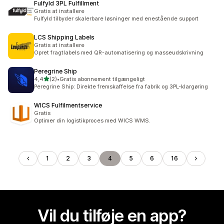
Fulfyld 3PL Fulfillment
Gratis at installere
Fulfyld tilbyder skalerbare løsninger med enestående support
LCS Shipping Labels
Gratis at installere
Opret fragtlabels med QR-automatisering og masseudskrivning
Peregrine Ship
ud af 5 stjerner
4,4
(2)
•
Gratis abonnement tilgængeligt
2 anmeldelser i alt
Peregrine Ship: Direkte fremskaffelse fra fabrik og 3PL-klargøring
WICS Fulfilmentservice
Gratis
Optimer din logistikproces med WICS WMS.
1
2
3
4
5
6
16
Vil du tilføje en app?