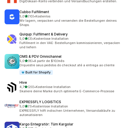
DigiDokaan-Konto verbinden und Versandbuchungen erstellen.
Cubbo Fulfillment
von 5 Sternen
5,0
(10)
•
Kostenlos
10 Rezensionen insgesamt
Wir lagern, verpacken und versenden die Bestellungen deines
Shops.
Quiqup: Fulfilment & Delivery
von 5 Sternen
5,0
(3)
•
Kostenlose Installation
3 Rezensionen insgesamt
Fulfillment in den VAE: Bestellungen kommissionieren, verpacken
und liefern
OMS & PDV Omnichannel
von 5 Sternen
5,0
(8)
•
A partir de $10/mês
8 Rezensionen insgesamt
Orquestre seus pedidos do checkout até a entrega ao cliente
Built for Shopify
Hive
von 5 Sternen
4,7
(20)
•
Kostenlose Installation
20 Rezensionen insgesamt
Skaliere deine Marke durch optimierte E-Commerce-Prozesse
EXPRESSFLY LOGISTICS
von 5 Sternen
5,0
(1)
•
Kostenlose Installation
1 Rezensionen insgesamt
EXPRESSFLY hilft indischen Unternehmen, Versandabläufe zu
automatisieren
Kargo Entegratör: Tüm Kargolar