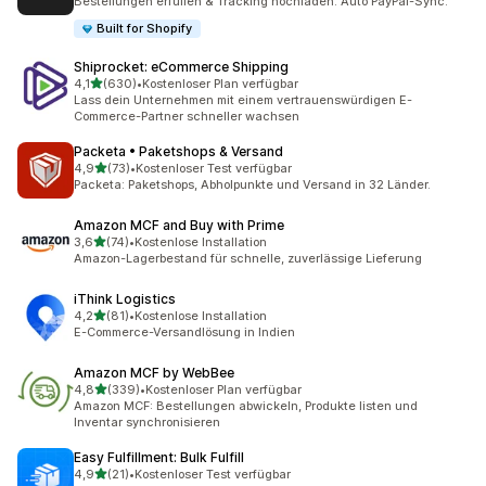
Bestellungen erfüllen & Tracking hochladen. Auto PayPal-Sync.
Built for Shopify
Shiprocket: eCommerce Shipping
von 5 Sternen
4,1
(630)
•
Kostenloser Plan verfügbar
630 Rezensionen insgesamt
Lass dein Unternehmen mit einem vertrauenswürdigen E-
Commerce-Partner schneller wachsen
Packeta • Paketshops & Versand
von 5 Sternen
4,9
(73)
•
Kostenloser Test verfügbar
73 Rezensionen insgesamt
Packeta: Paketshops, Abholpunkte und Versand in 32 Länder.
Amazon MCF and Buy with Prime
von 5 Sternen
3,6
(74)
•
Kostenlose Installation
74 Rezensionen insgesamt
Amazon-Lagerbestand für schnelle, zuverlässige Lieferung
iThink Logistics
von 5 Sternen
4,2
(81)
•
Kostenlose Installation
81 Rezensionen insgesamt
E-Commerce-Versandlösung in Indien
Amazon MCF by WebBee
von 5 Sternen
4,8
(339)
•
Kostenloser Plan verfügbar
339 Rezensionen insgesamt
Amazon MCF: Bestellungen abwickeln, Produkte listen und
Inventar synchronisieren
Easy Fulfillment: Bulk Fulfill
von 5 Sternen
4,9
(21)
•
Kostenloser Test verfügbar
21 Rezensionen insgesamt