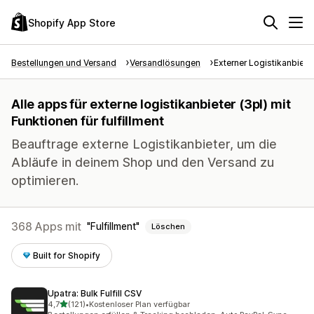
Shopify App Store
Bestellungen und Versand
Versandlösungen
Externer Logistikanbiete
Alle apps für externe logistikanbieter (3pl) mit
Funktionen für fulfillment
Beauftrage externe Logistikanbieter, um die
Abläufe in deinem Shop und den Versand zu
optimieren.
368 Apps mit
Fulfillment
Löschen
Built for Shopify
Upatra: Bulk Fulfill CSV
von 5 Sternen
4,7
(121)
•
Kostenloser Plan verfügbar
121 Rezensionen insgesamt