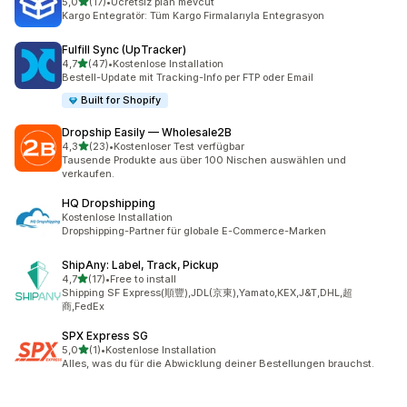
von 5 Sternen
5,0
(17)
•
Ücretsiz plan mevcut
17 Rezensionen insgesamt
Kargo Entegratör: Tüm Kargo Firmalarıyla Entegrasyon
Fulfill Sync (UpTracker)
von 5 Sternen
4,7
(47)
•
Kostenlose Installation
47 Rezensionen insgesamt
Bestell-Update mit Tracking-Info per FTP oder Email
Built for Shopify
Dropship Easily — Wholesale2B
von 5 Sternen
4,3
(23)
•
Kostenloser Test verfügbar
23 Rezensionen insgesamt
Tausende Produkte aus über 100 Nischen auswählen und
verkaufen.
HQ Dropshipping
Kostenlose Installation
Dropshipping-Partner für globale E-Commerce-Marken
ShipAny: Label, Track, Pickup
von 5 Sternen
4,7
(17)
•
Free to install
17 Rezensionen insgesamt
Shipping SF Express(順豐),JDL(京東),Yamato,KEX,J&T,DHL,超
商,FedEx
SPX Express SG
von 5 Sternen
5,0
(1)
•
Kostenlose Installation
1 Rezensionen insgesamt
Alles, was du für die Abwicklung deiner Bestellungen brauchst.