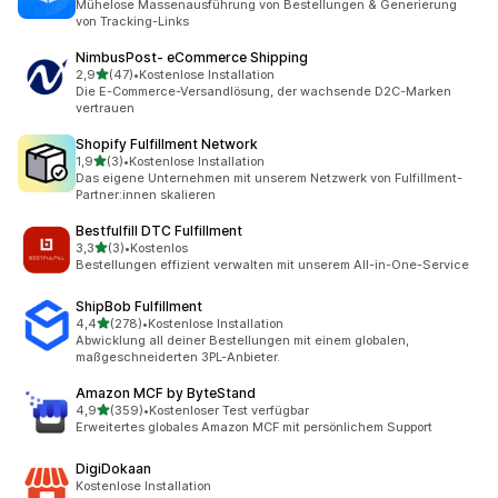
Mühelose Massenausführung von Bestellungen & Generierung
von Tracking-Links
NimbusPost‑ eCommerce Shipping
von 5 Sternen
2,9
(47)
•
Kostenlose Installation
47 Rezensionen insgesamt
Die E-Commerce-Versandlösung, der wachsende D2C-Marken
vertrauen
Shopify Fulfillment Network
von 5 Sternen
1,9
(3)
•
Kostenlose Installation
3 Rezensionen insgesamt
Das eigene Unternehmen mit unserem Netzwerk von Fulfillment-
Partner:innen skalieren
Bestfulfill DTC Fulfillment
von 5 Sternen
3,3
(3)
•
Kostenlos
3 Rezensionen insgesamt
Bestellungen effizient verwalten mit unserem All-in-One-Service
ShipBob Fulfillment
von 5 Sternen
4,4
(278)
•
Kostenlose Installation
278 Rezensionen insgesamt
Abwicklung all deiner Bestellungen mit einem globalen,
maßgeschneiderten 3PL-Anbieter.
Amazon MCF by ByteStand
von 5 Sternen
4,9
(359)
•
Kostenloser Test verfügbar
359 Rezensionen insgesamt
Erweitertes globales Amazon MCF mit persönlichem Support
DigiDokaan
Kostenlose Installation