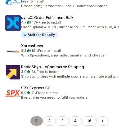
Free to install
Dropshipping Partner for Global E-commerce Brands
syncX: Order Fulfillment Bulk
na 5 gwiazdek
4,7
(47)
•
Free to install
Łączna liczba recenzji: 47
Order Upload & Multi-Carrier Auto Fulfillment with CSV, API
Built for Shopify
Xpressbees
na 5 gwiazdek
2,2
(10)
•
Free to install
Łączna liczba recenzji: 10
With Xpressbees, ship faster, smarter, and cheaper.
RapidShyp ‑ eCommerce Shipping
na 5 gwiazdek
3,0
(3)
•
Free to install
Łączna liczba recenzji: 3
Ship your orders with multiple couriers on a single platform
SPX Express SG
na 5 gwiazdek
5,0
(1)
•
Free to install
Łączna liczba recenzji: 1
Everything you need to fulfil your orders.
1
2
3
4
16