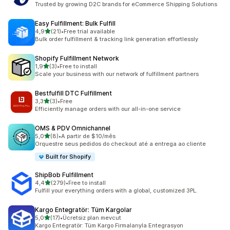
Trusted by growing D2C brands for eCommerce Shipping Solutions
Easy Fulfillment: Bulk Fulfill
na 5 gwiazdek
4,9
(21)
•
Free trial available
Łączna liczba recenzji: 21
Bulk order fulfillment & tracking link generation effortlessly
Shopify Fulfillment Network
na 5 gwiazdek
1,9
(3)
•
Free to install
Łączna liczba recenzji: 3
Scale your business with our network of fulfillment partners
Bestfulfill DTC Fulfillment
na 5 gwiazdek
3,3
(3)
•
Free
Łączna liczba recenzji: 3
Efficiently manage orders with our all-in-one service
OMS & PDV Omnichannel
na 5 gwiazdek
5,0
(8)
•
A partir de $10/mês
Łączna liczba recenzji: 8
Orquestre seus pedidos do checkout até a entrega ao cliente
Built for Shopify
ShipBob Fulfillment
na 5 gwiazdek
4,4
(279)
•
Free to install
Łączna liczba recenzji: 279
Fulfill your everything orders with a global, customized 3PL.
Kargo Entegratör: Tüm Kargolar
na 5 gwiazdek
5,0
(17)
•
Ücretsiz plan mevcut
Łączna liczba recenzji: 17
Kargo Entegratör: Tüm Kargo Firmalarıyla Entegrasyon