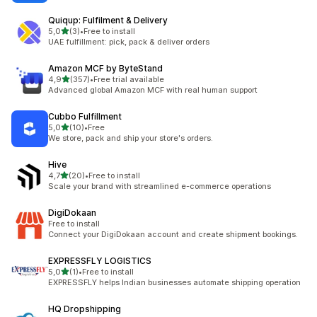
Quiqup: Fulfilment & Delivery
na 5 gwiazdek
5,0
(3)
•
Free to install
Łączna liczba recenzji: 3
UAE fulfillment: pick, pack & deliver orders
Amazon MCF by ByteStand
na 5 gwiazdek
4,9
(357)
•
Free trial available
Łączna liczba recenzji: 357
Advanced global Amazon MCF with real human support
Cubbo Fulfillment
na 5 gwiazdek
5,0
(10)
•
Free
Łączna liczba recenzji: 10
We store, pack and ship your store's orders.
Hive
na 5 gwiazdek
4,7
(20)
•
Free to install
Łączna liczba recenzji: 20
Scale your brand with streamlined e-commerce operations
DigiDokaan
Free to install
Connect your DigiDokaan account and create shipment bookings.
EXPRESSFLY LOGISTICS
na 5 gwiazdek
5,0
(1)
•
Free to install
Łączna liczba recenzji: 1
EXPRESSFLY helps Indian businesses automate shipping operation
HQ Dropshipping