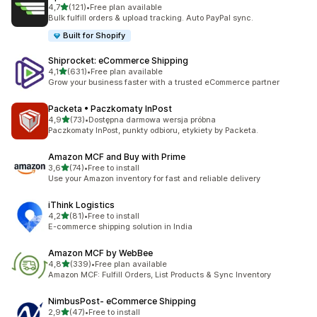
na 5 gwiazdek
4,7
(121)
•
Free plan available
Łączna liczba recenzji: 121
Bulk fulfill orders & upload tracking. Auto PayPal sync.
Built for Shopify
Shiprocket: eCommerce Shipping
na 5 gwiazdek
4,1
(631)
•
Free plan available
Łączna liczba recenzji: 631
Grow your business faster with a trusted eCommerce partner
Packeta • Paczkomaty InPost
na 5 gwiazdek
4,9
(73)
•
Dostępna darmowa wersja próbna
Łączna liczba recenzji: 73
Paczkomaty InPost, punkty odbioru, etykiety by Packeta.
Amazon MCF and Buy with Prime
na 5 gwiazdek
3,6
(74)
•
Free to install
Łączna liczba recenzji: 74
Use your Amazon inventory for fast and reliable delivery
iThink Logistics
na 5 gwiazdek
4,2
(81)
•
Free to install
Łączna liczba recenzji: 81
E-commerce shipping solution in India
Amazon MCF by WebBee
na 5 gwiazdek
4,8
(339)
•
Free plan available
Łączna liczba recenzji: 339
Amazon MCF: Fulfill Orders, List Products & Sync Inventory
NimbusPost‑ eCommerce Shipping
na 5 gwiazdek
2,9
(47)
•
Free to install
Łączna liczba recenzji: 47