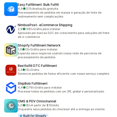
Easy Fulfillment: Bulk Fulfill
de 5 estrelas
4,9
(21)
•
Avaliação gratuita
21 avaliações ao todo
Processamento de pedidos em massa e geração de links de
rastreamento sem complicações
NimbusPost‑ eCommerce Shipping
de 5 estrelas
2,9
(48)
•
Grátis para instalar
48 avaliações ao todo
Aprovado por marcas D2C em crescimento para soluções de frete
de e-commerce
Shopify Fulfillment Network
de 5 estrelas
1,9
(3)
•
Grátis para instalar
3 avaliações ao todo
Expanda seus negócios usando nossa rede de parceiros de
processamento de pedidos
Bestfulfill DTC Fulfillment
de 5 estrelas
3,3
(3)
•
Grátis
3 avaliações ao todo
Gerencie pedidos de forma eficiente com nosso serviço completo
ShipBob Fulfillment
de 5 estrelas
4,4
(279)
•
Grátis para instalar
279 avaliações ao todo
Processe todos os pedidos com um 3PL global e personalizado.
OMS & PDV Omnichannel
de 5 estrelas
5,0
(8)
•
A partir de $10/mês
8 avaliações ao todo
Orquestre seus pedidos do checkout até a entrega ao cliente
Built for Shopify