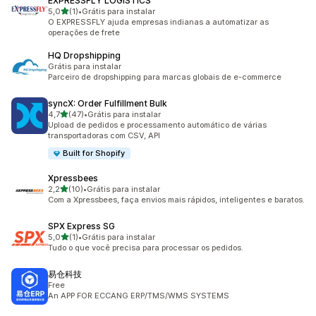
EXPRESSFLY LOGISTICS
de 5 estrelas
5,0
(1)
•
Grátis para instalar
1 avaliações ao todo
O EXPRESSFLY ajuda empresas indianas a automatizar as
operações de frete
HQ Dropshipping
Grátis para instalar
Parceiro de dropshipping para marcas globais de e-commerce
syncX: Order Fulfillment Bulk
de 5 estrelas
4,7
(47)
•
Grátis para instalar
47 avaliações ao todo
Upload de pedidos e processamento automático de várias
transportadoras com CSV, API
Built for Shopify
Xpressbees
de 5 estrelas
2,2
(10)
•
Grátis para instalar
10 avaliações ao todo
Com a Xpressbees, faça envios mais rápidos, inteligentes e baratos.
SPX Express SG
de 5 estrelas
5,0
(1)
•
Grátis para instalar
1 avaliações ao todo
Tudo o que você precisa para processar os pedidos.
易仓科技
Free
An APP FOR ECCANG ERP/TMS/WMS SYSTEMS