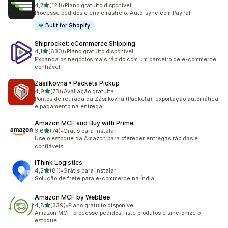
de 5 estrelas
4,7
(121)
•
Plano gratuito disponível
121 avaliações ao todo
Processe pedidos e envie rastreio. Auto-sync com PayPal.
Built for Shopify
Shiprocket: eCommerce Shipping
de 5 estrelas
4,1
(630)
•
Plano gratuito disponível
630 avaliações ao todo
Expanda os negócios mais rápido com um parceiro de e-commerce
confiável
Zasilkovna • Packeta Pickup
de 5 estrelas
4,9
(73)
•
Avaliação gratuita
73 avaliações ao todo
Pontos de retirada da Zásilkovna (Packeta), exportação automática
e pagamento na entrega.
Amazon MCF and Buy with Prime
de 5 estrelas
3,6
(74)
•
Grátis para instalar
74 avaliações ao todo
Use o estoque da Amazon para oferecer entregas rápidas e
confiáveis
iThink Logistics
de 5 estrelas
4,2
(81)
•
Grátis para instalar
81 avaliações ao todo
Solução de frete para e-commerce na Índia
Amazon MCF by WebBee
de 5 estrelas
4,8
(339)
•
Plano gratuito disponível
339 avaliações ao todo
Amazon MCF: processe pedidos, liste produtos e sincronize o
estoque