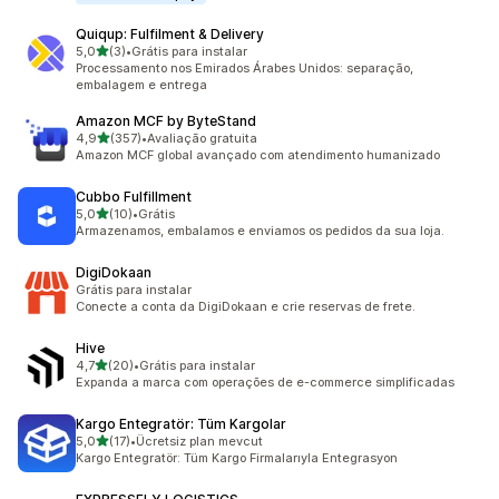
Quiqup: Fulfilment & Delivery
de 5 estrelas
5,0
(3)
•
Grátis para instalar
3 avaliações ao todo
Processamento nos Emirados Árabes Unidos: separação,
embalagem e entrega
Amazon MCF by ByteStand
de 5 estrelas
4,9
(357)
•
Avaliação gratuita
357 avaliações ao todo
Amazon MCF global avançado com atendimento humanizado
Cubbo Fulfillment
de 5 estrelas
5,0
(10)
•
Grátis
10 avaliações ao todo
Armazenamos, embalamos e enviamos os pedidos da sua loja.
DigiDokaan
Grátis para instalar
Conecte a conta da DigiDokaan e crie reservas de frete.
Hive
de 5 estrelas
4,7
(20)
•
Grátis para instalar
20 avaliações ao todo
Expanda a marca com operações de e-commerce simplificadas
Kargo Entegratör: Tüm Kargolar
de 5 estrelas
5,0
(17)
•
Ücretsiz plan mevcut
17 avaliações ao todo
Kargo Entegratör: Tüm Kargo Firmalarıyla Entegrasyon