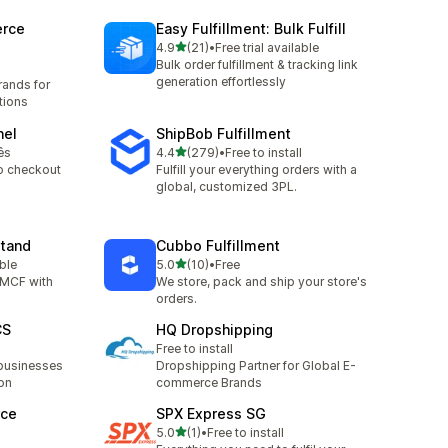
rce
Easy Fulfillment: Bulk Fulfill
เต็ม 5 ดาว
4.9
(21)
•
Free trial available
ทั้งหมด 21 รีวิว
Bulk order fulfillment & tracking link
generation effortlessly
rands for
tions
nel
ShipBob Fulfillment
เต็ม 5 ดาว
ês
4.4
(279)
•
Free to install
ทั้งหมด 279 รีวิว
o checkout
Fulfill your everything orders with a
global, customized 3PL.
tand
Cubbo Fulfillment
เต็ม 5 ดาว
able
5.0
(10)
•
Free
ทั้งหมด 10 รีวิว
MCF with
We store, pack and ship your store's
orders.
CS
HQ Dropshipping
Free to install
businesses
Dropshipping Partner for Global E-
on
commerce Brands
rce
SPX Express SG
เต็ม 5 ดาว
5.0
(1)
•
Free to install
ทั้งหมด 1 รีวิว