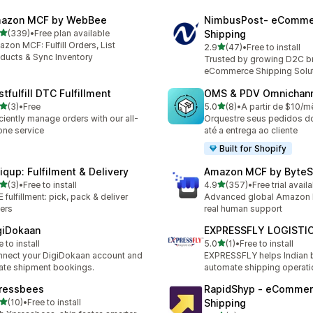
azon MCF by WebBee
NimbusPost‑ eComme
เต็ม 5 ดาว
(339)
•
Free plan available
Shipping
หมด 339 รีวิว
zon MCF: Fulfill Orders, List
เต็ม 5 ดาว
2.9
(47)
•
Free to install
ทั้งหมด 47 รีวิว
ducts & Sync Inventory
Trusted by growing D2C b
eCommerce Shipping Solu
tfulfill DTC Fulfillment
OMS & PDV Omnichan
เต็ม 5 ดาว
เต็ม 5 ดาว
(3)
•
Free
5.0
(8)
•
A partir de $10/m
หมด 3 รีวิว
ทั้งหมด 8 รีวิว
iciently manage orders with our all-
Orquestre seus pedidos d
one service
até a entrega ao cliente
Built for Shopify
iqup: Fulfilment & Delivery
Amazon MCF by ByteS
เต็ม 5 ดาว
เต็ม 5 ดาว
(3)
•
Free to install
4.9
(357)
•
Free trial avail
หมด 3 รีวิว
ทั้งหมด 357 รีวิว
 fulfillment: pick, pack & deliver
Advanced global Amazon 
ers
real human support
giDokaan
EXPRESSFLY LOGISTI
เต็ม 5 ดาว
e to install
5.0
(1)
•
Free to install
ทั้งหมด 1 รีวิว
nect your DigiDokaan account and
EXPRESSFLY helps Indian 
ate shipment bookings.
automate shipping operati
ressbees
RapidShyp ‑ eComme
เต็ม 5 ดาว
(10)
•
Free to install
Shipping
หมด 10 รีวิว