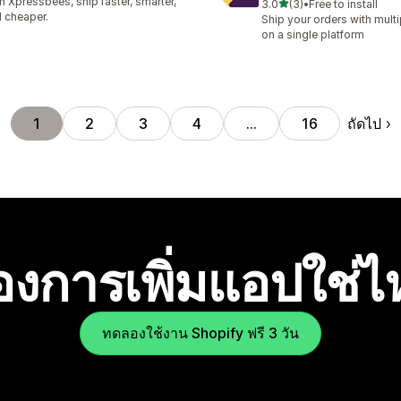
h Xpressbees, ship faster, smarter,
เต็ม 5 ดาว
3.0
(3)
•
Free to install
ทั้งหมด 3 รีวิว
 cheaper.
Ship your orders with multi
on a single platform
ถัดไป
1
2
3
4
…
16
องการเพิ่มแอปใช่
ทดลองใช้งาน Shopify ฟรี 3 วัน