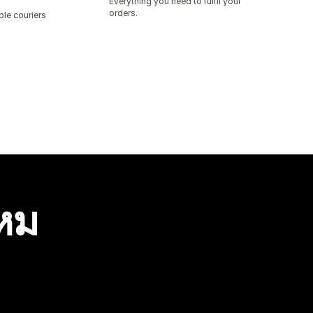
Everything you need to fulfil your
orders.
ple couriers
ไหม