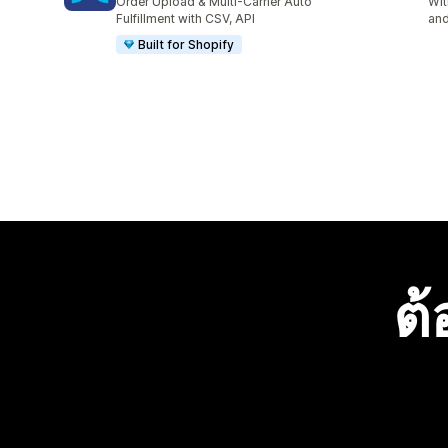
Order Upload & Multi-Carrier Auto
Wit
Fulfillment with CSV, API
and
Built for Shopify
ต้