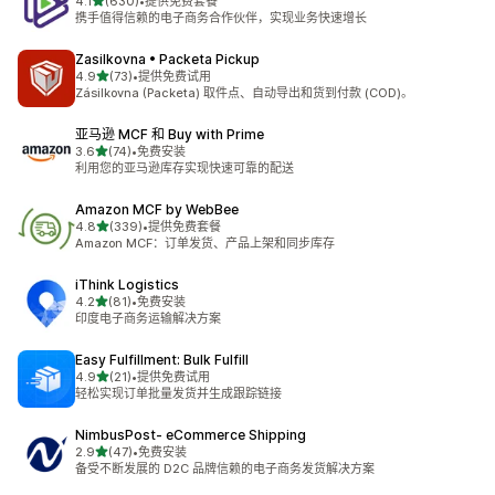
星（满分 5 星）
4.1
(630)
•
提供免费套餐
总共 630 条评论
携手值得信赖的电子商务合作伙伴，实现业务快速增长
Zasilkovna • Packeta Pickup
星（满分 5 星）
4.9
(73)
•
提供免费试用
总共 73 条评论
Zásilkovna (Packeta) 取件点、自动导出和货到付款 (COD)。
亚马逊 MCF 和 Buy with Prime
星（满分 5 星）
3.6
(74)
•
免费安装
总共 74 条评论
利用您的亚马逊库存实现快速可靠的配送
Amazon MCF by WebBee
星（满分 5 星）
4.8
(339)
•
提供免费套餐
总共 339 条评论
Amazon MCF：订单发货、产品上架和同步库存
iThink Logistics
星（满分 5 星）
4.2
(81)
•
免费安装
总共 81 条评论
印度电子商务运输解决方案
Easy Fulfillment: Bulk Fulfill
星（满分 5 星）
4.9
(21)
•
提供免费试用
总共 21 条评论
轻松实现订单批量发货并生成跟踪链接
NimbusPost‑ eCommerce Shipping
星（满分 5 星）
2.9
(47)
•
免费安装
总共 47 条评论
备受不断发展的 D2C 品牌信赖的电子商务发货解决方案