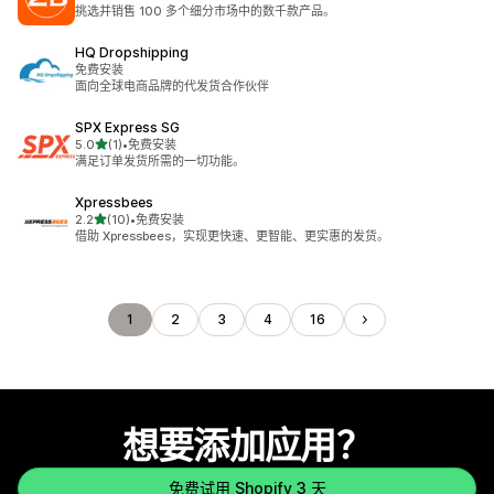
总共 23 条评论
挑选并销售 100 多个细分市场中的数千款产品。
HQ Dropshipping
免费安装
面向全球电商品牌的代发货合作伙伴
SPX Express SG
星（满分 5 星）
5.0
(1)
•
免费安装
总共 1 条评论
满足订单发货所需的一切功能。
Xpressbees
星（满分 5 星）
2.2
(10)
•
免费安装
总共 10 条评论
借助 Xpressbees，实现更快速、更智能、更实惠的发货。
1
2
3
4
16
想要添加应用？
免费试用 Shopify 3 天