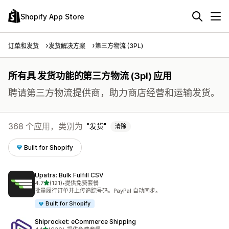
Shopify App Store
订单和发货
发货解决方案
第三方物流 (3PL)
所有具 发货功能的第三方物流 (3pl) 应用
聘请第三方物流提供商，助力商店经营和运输发货。
368 个应用，类别为
发货
清除
Built for Shopify
Upatra: Bulk Fulfill CSV
星（满分 5 星）
4.7
(121)
•
提供免费套餐
总共 121 条评论
批量履行订单并上传追踪号码。PayPal 自动同步。
Built for Shopify
Shiprocket: eCommerce Shipping