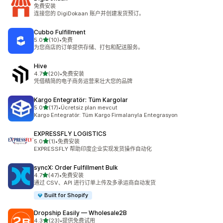
免费安装
连接您的 DigiDokaan 账户并创建发货预订。
Cubbo Fulfillment
星（满分 5 星）
5.0
(10)
•
免费
总共 10 条评论
为您商店的订单提供存储、打包和配送服务。
Hive
星（满分 5 星）
4.7
(20)
•
免费安装
总共 20 条评论
凭借精简的电子商务运营来壮大您的品牌
Kargo Entegratör: Tüm Kargolar
星（满分 5 星）
5.0
(17)
•
Ücretsiz plan mevcut
总共 17 条评论
Kargo Entegratör: Tüm Kargo Firmalarıyla Entegrasyon
EXPRESSFLY LOGISTICS
星（满分 5 星）
5.0
(1)
•
免费安装
总共 1 条评论
EXPRESSFLY 帮助印度企业实现发货操作自动化
syncX: Order Fulfillment Bulk
星（满分 5 星）
4.7
(47)
•
免费安装
总共 47 条评论
通过 CSV、API 进行订单上传及多承运商自动发货
Built for Shopify
Dropship Easily — Wholesale2B
星（满分 5 星）
4.3
(23)
•
提供免费试用