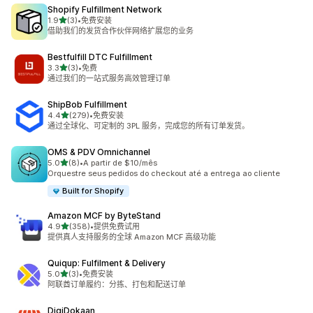
Shopify Fulfillment Network
星（满分 5 星）
1.9
(3)
•
免费安装
总共 3 条评论
借助我们的发货合作伙伴网络扩展您的业务
Bestfulfill DTC Fulfillment
星（满分 5 星）
3.3
(3)
•
免费
总共 3 条评论
通过我们的一站式服务高效管理订单
ShipBob Fulfillment
星（满分 5 星）
4.4
(279)
•
免费安装
总共 279 条评论
通过全球化、可定制的 3PL 服务，完成您的所有订单发货。
OMS & PDV Omnichannel
星（满分 5 星）
5.0
(8)
•
A partir de $10/mês
总共 8 条评论
Orquestre seus pedidos do checkout até a entrega ao cliente
Built for Shopify
Amazon MCF by ByteStand
星（满分 5 星）
4.9
(358)
•
提供免费试用
总共 358 条评论
提供真人支持服务的全球 Amazon MCF 高级功能
Quiqup: Fulfilment & Delivery
星（满分 5 星）
5.0
(3)
•
免费安装
总共 3 条评论
阿联酋订单履约：分拣、打包和配送订单
DigiDokaan