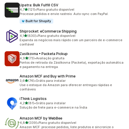
Upatra: Bulk Fulfill CSV
de 5 estrelas
4,7
(121)
•
Plano gratuito disponível
121 avaliações ao todo
Processe pedidos e envie rastreio. Auto-sync com PayPal.
Built for Shopify
Shiprocket: eCommerce Shipping
de 5 estrelas
4,1
(630)
•
Plano gratuito disponível
630 avaliações ao todo
Expanda os negócios mais rápido com um parceiro de e-commerce
confiável
Zasilkovna • Packeta Pickup
de 5 estrelas
4,9
(73)
•
Avaliação gratuita
73 avaliações ao todo
Pontos de retirada da Zásilkovna (Packeta), exportação automática
e pagamento na entrega.
Amazon MCF and Buy with Prime
de 5 estrelas
3,6
(74)
•
Grátis para instalar
74 avaliações ao todo
Use o estoque da Amazon para oferecer entregas rápidas e
confiáveis
iThink Logistics
de 5 estrelas
4,2
(81)
•
Grátis para instalar
81 avaliações ao todo
Solução de frete para e-commerce na Índia
Amazon MCF by WebBee
de 5 estrelas
4,8
(339)
•
Plano gratuito disponível
339 avaliações ao todo
Amazon MCF: processe pedidos, liste produtos e sincronize o