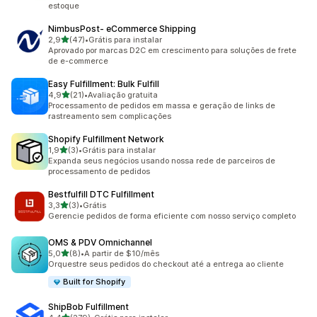
estoque
NimbusPost‑ eCommerce Shipping
de 5 estrelas
2,9
(47)
•
Grátis para instalar
47 avaliações ao todo
Aprovado por marcas D2C em crescimento para soluções de frete
de e-commerce
Easy Fulfillment: Bulk Fulfill
de 5 estrelas
4,9
(21)
•
Avaliação gratuita
21 avaliações ao todo
Processamento de pedidos em massa e geração de links de
rastreamento sem complicações
Shopify Fulfillment Network
de 5 estrelas
1,9
(3)
•
Grátis para instalar
3 avaliações ao todo
Expanda seus negócios usando nossa rede de parceiros de
processamento de pedidos
Bestfulfill DTC Fulfillment
de 5 estrelas
3,3
(3)
•
Grátis
3 avaliações ao todo
Gerencie pedidos de forma eficiente com nosso serviço completo
OMS & PDV Omnichannel
de 5 estrelas
5,0
(8)
•
A partir de $10/mês
8 avaliações ao todo
Orquestre seus pedidos do checkout até a entrega ao cliente
Built for Shopify
ShipBob Fulfillment