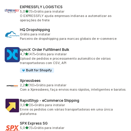
EXPRESSFLY LOGISTICS
de 5 estrelas
5,0
(1)
•
Grátis para instalar
1 avaliações ao todo
O EXPRESSFLY ajuda empresas indianas a automatizar as
operações de frete
HQ Dropshipping
Grátis para instalar
Parceiro de dropshipping para marcas globais de e-commerce
syncX: Order Fulfillment Bulk
de 5 estrelas
4,7
(47)
•
Grátis para instalar
47 avaliações ao todo
Upload de pedidos e processamento automático de várias
transportadoras com CSV, API
Built for Shopify
Xpressbees
de 5 estrelas
2,2
(10)
•
Grátis para instalar
10 avaliações ao todo
Com a Xpressbees, faça envios mais rápidos, inteligentes e baratos.
RapidShyp ‑ eCommerce Shipping
de 5 estrelas
3,0
(3)
•
Grátis para instalar
3 avaliações ao todo
Envie os pedidos com várias transportadoras em uma única
plataforma
SPX Express SG
de 5 estrelas
5,0
(1)
•
Grátis para instalar
1 avaliações ao todo