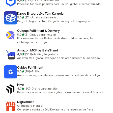
de 5 estrelas
4,4
(279)
•
Grátis para instalar
279 avaliações ao todo
Processe todos os pedidos com um 3PL global e personalizado.
Kargo Entegratör: Tüm Kargolar
de 5 estrelas
5,0
(17)
•
Ücretsiz plan mevcut
17 avaliações ao todo
Kargo Entegratör: Tüm Kargo Firmalarıyla Entegrasyon
Quiqup: Fulfilment & Delivery
de 5 estrelas
5,0
(3)
•
Grátis para instalar
3 avaliações ao todo
Processamento nos Emirados Árabes Unidos: separação,
embalagem e entrega
Amazon MCF by ByteStand
de 5 estrelas
4,9
(357)
•
Avaliação gratuita
357 avaliações ao todo
Amazon MCF global avançado com atendimento humanizado
Cubbo Fulfillment
de 5 estrelas
5,0
(10)
•
Grátis
10 avaliações ao todo
Armazenamos, embalamos e enviamos os pedidos da sua loja.
Hive
de 5 estrelas
4,7
(20)
•
Grátis para instalar
20 avaliações ao todo
Expanda a marca com operações de e-commerce simplificadas
DigiDokaan
Grátis para instalar
Conecte a conta da DigiDokaan e crie reservas de frete.