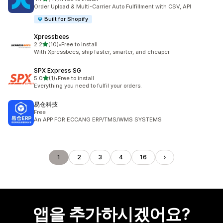
총 리뷰 47개
Order Upload & Multi-Carrier Auto Fulfillment with CSV, API
Built for Shopify
Xpressbees
별 5개 중
2.2
(10)
•
Free to install
총 리뷰 10개
With Xpressbees, ship faster, smarter, and cheaper.
SPX Express SG
별 5개 중
5.0
(1)
•
Free to install
총 리뷰 1개
Everything you need to fulfil your orders.
易仓科技
Free
An APP FOR ECCANG ERP/TMS/WMS SYSTEMS
1
2
3
4
16
앱을 추가하시겠어요?