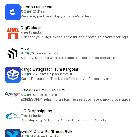
Cubbo Fulfillment
별 5개 중
5.0
(10)
•
Free
총 리뷰 10개
We store, pack and ship your store's orders.
DigiDokaan
Free to install
Connect your DigiDokaan account and create shipment bookings.
Hive
별 5개 중
4.7
(20)
•
Free to install
총 리뷰 20개
Scale your brand with streamlined e-commerce operations
Kargo Entegratör: Tüm Kargolar
별 5개 중
5.0
(17)
•
Ücretsiz plan mevcut
총 리뷰 17개
Kargo Entegratör: Tüm Kargo Firmalarıyla Entegrasyon
EXPRESSFLY LOGISTICS
별 5개 중
5.0
(1)
•
Free to install
총 리뷰 1개
EXPRESSFLY helps Indian businesses automate shipping operation
HQ Dropshipping
Free to install
Dropshipping Partner for Global E-commerce Brands
syncX: Order Fulfillment Bulk
별 5개 중
4.7
(47)
•
Free to install