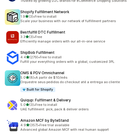
Trusted by growing D2C brands for eCommerce Shipping Solutions
Shopify Fulfillment Network
별 5개 중
1.9
(3)
•
Free to install
총 리뷰 3개
Scale your business with our network of fulfillment partners
Bestfulfill DTC Fulfillment
별 5개 중
3.3
(3)
•
Free
총 리뷰 3개
Efficiently manage orders with our all-in-one service
ShipBob Fulfillment
별 5개 중
4.4
(279)
•
Free to install
총 리뷰 279개
Fulfill your everything orders with a global, customized 3PL.
OMS & PDV Omnichannel
별 5개 중
5.0
(8)
•
A partir de $10/mês
총 리뷰 8개
Orquestre seus pedidos do checkout até a entrega ao cliente
Built for Shopify
Quiqup: Fulfilment & Delivery
별 5개 중
5.0
(3)
•
Free to install
총 리뷰 3개
UAE fulfillment: pick, pack & deliver orders
Amazon MCF by ByteStand
별 5개 중
4.9
(357)
•
Free trial available
총 리뷰 357개
Advanced global Amazon MCF with real human support