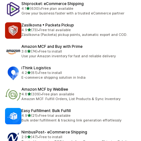
Shiprocket: eCommerce Shipping
별 5개 중
4.1
(630)
•
Free plan available
총 리뷰 630개
Grow your business faster with a trusted eCommerce partner
Zasilkovna • Packeta Pickup
별 5개 중
4.9
(73)
•
Free trial available
총 리뷰 73개
Zásilkovna (Packeta) pickup points, automatic export and COD.
Amazon MCF and Buy with Prime
별 5개 중
3.6
(74)
•
Free to install
총 리뷰 74개
Use your Amazon inventory for fast and reliable delivery
iThink Logistics
별 5개 중
4.2
(81)
•
Free to install
총 리뷰 81개
E-commerce shipping solution in India
Amazon MCF by WebBee
별 5개 중
4.8
(339)
•
Free plan available
총 리뷰 339개
Amazon MCF: Fulfill Orders, List Products & Sync Inventory
Easy Fulfillment: Bulk Fulfill
별 5개 중
4.9
(21)
•
Free trial available
총 리뷰 21개
Bulk order fulfillment & tracking link generation effortlessly
NimbusPost‑ eCommerce Shipping
별 5개 중
2.9
(47)
•
Free to install
총 리뷰 47개