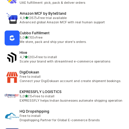
Totalt 3 omtaler
UAE fulfillment: pick, pack & deliver orders
Amazon MCF by ByteStand
av 5 stjerner
4,9
(357)
•
Free trial available
Totalt 357 omtaler
Advanced global Amazon MCF with real human support
Cubbo Fulfillment
av 5 stjerner
5,0
(10)
•
Free
Totalt 10 omtaler
We store, pack and ship your store's orders.
Hive
av 5 stjerner
4,7
(20)
•
Free to install
Totalt 20 omtaler
Scale your brand with streamlined e-commerce operations
DigiDokaan
Free to install
Connect your DigiDokaan account and create shipment bookings.
EXPRESSFLY LOGISTICS
av 5 stjerner
5,0
(1)
•
Free to install
Totalt 1 omtaler
EXPRESSFLY helps Indian businesses automate shipping operation
HQ Dropshipping
Free to install
Dropshipping Partner for Global E-commerce Brands