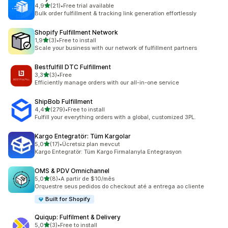
av 5 stjerner
4,9
(21)
•
Free trial available
Totalt 21 omtaler
Bulk order fulfillment & tracking link generation effortlessly
Shopify Fulfillment Network
av 5 stjerner
1,9
(3)
•
Free to install
Totalt 3 omtaler
Scale your business with our network of fulfillment partners
Bestfulfill DTC Fulfillment
av 5 stjerner
3,3
(3)
•
Free
Totalt 3 omtaler
Efficiently manage orders with our all-in-one service
ShipBob Fulfillment
av 5 stjerner
4,4
(279)
•
Free to install
Totalt 279 omtaler
Fulfill your everything orders with a global, customized 3PL.
Kargo Entegratör: Tüm Kargolar
av 5 stjerner
5,0
(17)
•
Ücretsiz plan mevcut
Totalt 17 omtaler
Kargo Entegratör: Tüm Kargo Firmalarıyla Entegrasyon
OMS & PDV Omnichannel
av 5 stjerner
5,0
(8)
•
A partir de $10/mês
Totalt 8 omtaler
Orquestre seus pedidos do checkout até a entrega ao cliente
Built for Shopify
Quiqup: Fulfilment & Delivery
av 5 stjerner
5,0
(3)
•
Free to install