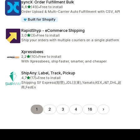
syncX: Order Fulfillment Bulk
av 5 stjerner
4,8
(49)
•
Free to install
Totalt 49 omtaler
Order Upload & Multi-Carrier Auto Fulfillment with CSV, API
Built for Shopify
RapidShyp ‑ eCommerce Shipping
av 5 stjerner
3,0
(3)
•
Free to install
Totalt 3 omtaler
Ship your orders with multiple couriers on a single platform
Xpressbees
av 5 stjerner
2,2
(10)
•
Free to install
Totalt 10 omtaler
With Xpressbees, ship faster, smarter, and cheaper.
ShipAny: Label, Track, Pickup
av 5 stjerner
4,7
(17)
•
Free to install
Totalt 17 omtaler
Shipping SF Express(順豐),JDL(京東),Yamato,KEX,J&T,DHL,超
商,FedEx
1
2
3
4
16