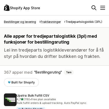
Shopify App Store
Bestillinger og levering
Fraktløsninger
Tredjepartslogistikk (3PL)
Alle apper for tredjepartslogistikk (3pl) med
funksjoner for bestillingsruting
Lei inn tredjeparts logistikkleverandører for å få
styr på hvordan du drifter butikken og frakten.
367 apper med
Bestillingsruting
Tøm
Built for Shopify
Upatra: Bulk Fulfill CSV
av 5 stjerner
4,7
(118)
•
Free plan available
Totalt 118 omtaler
Bulk fulfill orders & upload tracking. Auto PayPal sync.