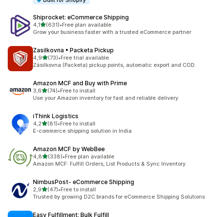
Built for Shopify
Shiprocket: eCommerce Shipping
av 5 stjerner
4,1
(631)
•
Free plan available
Totalt 631 omtaler
Grow your business faster with a trusted eCommerce partner
Zasilkovna • Packeta Pickup
av 5 stjerner
4,9
(73)
•
Free trial available
Totalt 73 omtaler
Zásilkovna (Packeta) pickup points, automatic export and COD.
Amazon MCF and Buy with Prime
av 5 stjerner
3,6
(74)
•
Free to install
Totalt 74 omtaler
Use your Amazon inventory for fast and reliable delivery
iThink Logistics
av 5 stjerner
4,2
(81)
•
Free to install
Totalt 81 omtaler
E-commerce shipping solution in India
Amazon MCF by WebBee
av 5 stjerner
4,8
(338)
•
Free plan available
Totalt 338 omtaler
Amazon MCF: Fulfill Orders, List Products & Sync Inventory
NimbusPost‑ eCommerce Shipping
av 5 stjerner
2,9
(47)
•
Free to install
Totalt 47 omtaler
Trusted by growing D2C brands for eCommerce Shipping Solutions
Easy Fulfillment: Bulk Fulfill