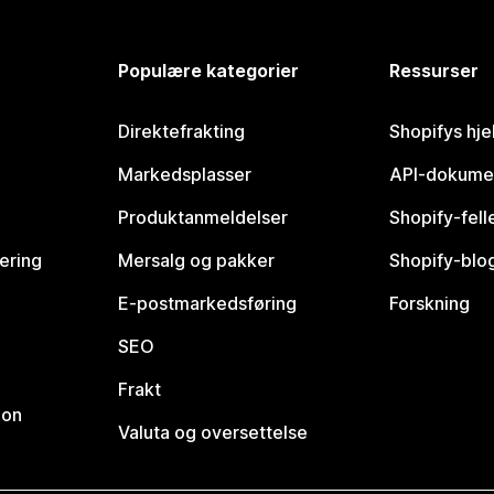
Populære kategorier
Ressurser
Direktefrakting
Shopifys hje
Markedsplasser
API-dokume
Produktanmeldelser
Shopify-fel
vering
Mersalg og pakker
Shopify-blo
E-postmarkedsføring
Forskning
SEO
Frakt
jon
Valuta og oversettelse