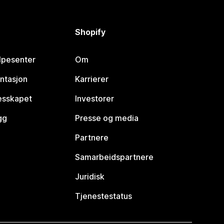
Shopify
lpesenter
Om
ntasjon
Karrierer
lesskapet
Investorer
gg
Presse og media
Partnere
Samarbeidspartnere
Juridisk
Tjenestestatus