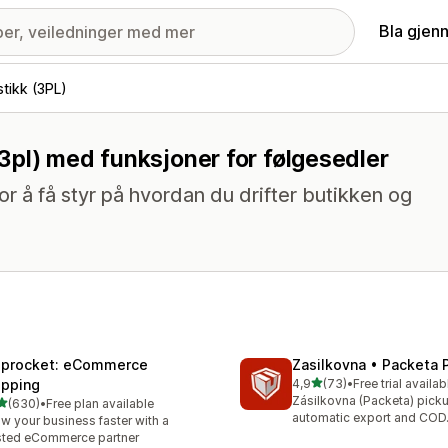
Bla gjen
stikk (3PL)
 (3pl) med funksjoner for følgesedler
for å få styr på hvordan du drifter butikken og
iprocket: eCommerce
Zasilkovna • Packeta 
av 5 stjerner
ipping
4,9
(73)
•
Free trial availab
Totalt 73 omtaler
Zásilkovna (Packeta) picku
av 5 stjerner
(630)
•
Free plan available
alt 630 omtaler
automatic export and COD
w your business faster with a
sted eCommerce partner