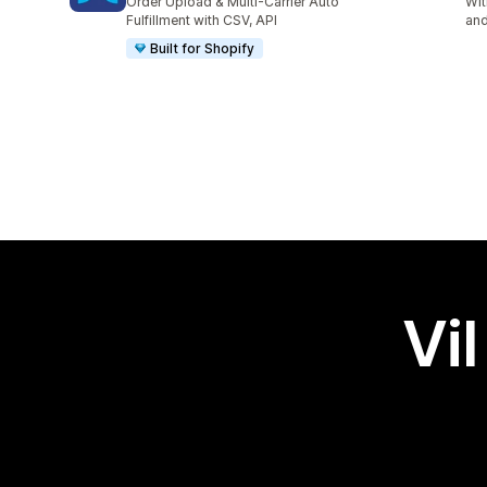
Order Upload & Multi-Carrier Auto
Wit
Fulfillment with CSV, API
and
Built for Shopify
Vil