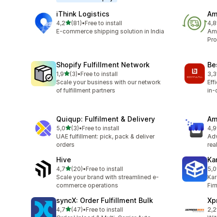
iThink Logistics
Am
av 5 stjerner
4,2
(81)
•
Free to install
4,8
Totalt 81 omtaler
Tot
E-commerce shipping solution in India
Ama
Pro
Shopify Fulfillment Network
Bes
av 5 stjerner
1,9
(3)
•
Free to install
3,3
Totalt 3 omtaler
Tot
Scale your business with our network
Eff
of fulfillment partners
in-
Quiqup: Fulfilment & Delivery
Am
av 5 stjerner
5,0
(3)
•
Free to install
4,9
Totalt 3 omtaler
Tot
UAE fulfillment: pick, pack & deliver
Ad
orders
rea
Hive
Ka
av 5 stjerner
4,7
(20)
•
Free to install
5,0
Totalt 20 omtaler
Tot
Scale your brand with streamlined e-
Kar
commerce operations
Fir
syncX: Order Fulfillment Bulk
Xp
av 5 stjerner
4,7
(47)
•
Free to install
2,2
Totalt 47 omtaler
Tot