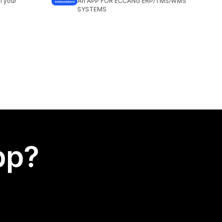
l your
An APP FOR ECCANG ERP/TMS/WMS
SYSTEMS
app?