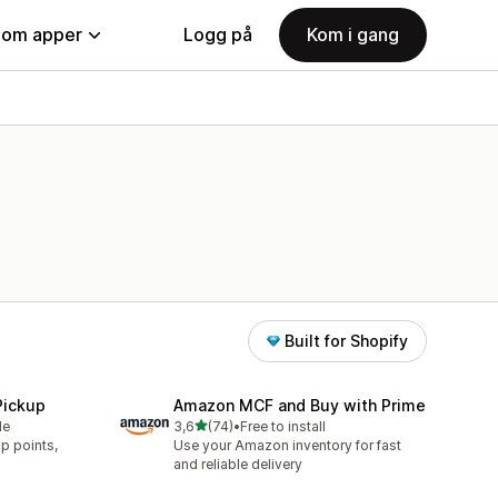
nom apper
Logg på
Kom i gang
Built for Shopify
Pickup
Amazon MCF and Buy with Prime
av 5 stjerner
le
3,6
(74)
•
Free to install
Totalt 74 omtaler
p points,
Use your Amazon inventory for fast
.
and reliable delivery