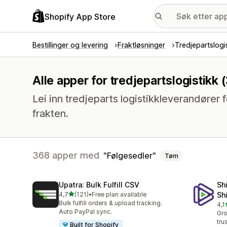
Shopify App Store
Bestillinger og levering
Fraktløsninger
Tredjepartslogi
Alle apper for tredjepartslogistikk
Lei inn tredjeparts logistikkleverandører 
frakten.
368 apper med
Følgesedler
Tøm
Upatra: Bulk Fulfill CSV
Sh
av 5 stjerner
4,7
(121)
•
Free plan available
Sh
Totalt 121 omtaler
Bulk fulfill orders & upload tracking.
4,1
Tot
Auto PayPal sync.
Gro
tru
Built for Shopify