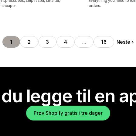
h Xpressbees, ship faster, smarter,
Everything you need to fulfi
 cheaper.
orders.
Neste
1
2
3
4
…
16
 du legge til en 
Prøv Shopify gratis i tre dager