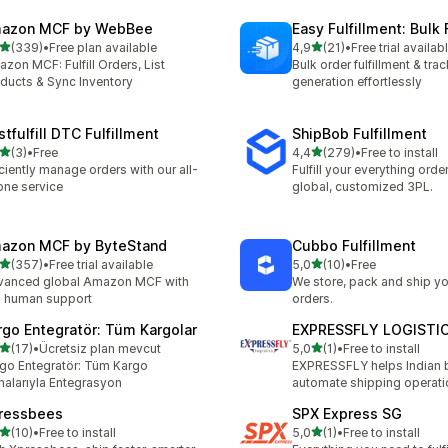
azon MCF by WebBee
Easy Fulfillment: Bulk F
av 5 stjerner
av 5 stjerner
(339)
•
Free plan available
4,9
(21)
•
Free trial availab
alt 339 omtaler
Totalt 21 omtaler
zon MCF: Fulfill Orders, List
Bulk order fulfillment & trac
ducts & Sync Inventory
generation effortlessly
tfulfill DTC Fulfillment
ShipBob Fulfillment
av 5 stjerner
av 5 stjerner
(3)
•
Free
4,4
(279)
•
Free to install
alt 3 omtaler
Totalt 279 omtaler
iciently manage orders with our all-
Fulfill your everything orde
one service
global, customized 3PL.
azon MCF by ByteStand
Cubbo Fulfillment
av 5 stjerner
av 5 stjerner
(357)
•
Free trial available
5,0
(10)
•
Free
alt 357 omtaler
Totalt 10 omtaler
vanced global Amazon MCF with
We store, pack and ship yo
l human support
orders.
rgo Entegratör: Tüm Kargolar
EXPRESSFLY LOGISTI
av 5 stjerner
av 5 stjerner
(17)
•
Ücretsiz plan mevcut
5,0
(1)
•
Free to install
alt 17 omtaler
Totalt 1 omtaler
go Entegratör: Tüm Kargo
EXPRESSFLY helps Indian 
malarıyla Entegrasyon
automate shipping operati
ressbees
SPX Express SG
av 5 stjerner
av 5 stjerner
(10)
•
Free to install
5,0
(1)
•
Free to install
alt 10 omtaler
Totalt 1 omtaler