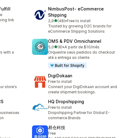
ulfill
NimbusPost‑ eCommerce
le
Shipping
king link
av 5 stjerner
2,9
(48)
•
Free to install
Totalt 48 omtaler
Trusted by growing D2C brands for
eCommerce Shipping Solutions
OMS & PDV Omnichannel
av 5 stjerner
5,0
(8)
•
A partir de $10/mês
Totalt 8 omtaler
rs with a
Orquestre seus pedidos do checkout
até a entrega ao cliente
Built for Shopify
DigiDokaan
Free to install
ur store's
Connect your DigiDokaan account and
create shipment bookings.
CS
HQ Dropshipping
Free to install
businesses
Dropshipping Partner for Global E-
on
commerce Brands
易仓科技
Free