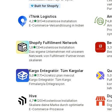
Las
ve
Built for Shopify
Par
iThink Logistics
Am
von 5 Sternen
4,2
(81)
•
Kostenlose Installation
4,8
81 Rezensionen insgesamt
339
E-Commerce-Versandlösung in Indien
Ama
Pro
syn
Shopify Fulfillment Network
Bes
von 5 Sternen
1,9
(3)
•
Kostenlose Installation
3,3
3 Rezensionen insgesamt
3 R
Das eigene Unternehmen mit unserem
Bes
Netzwerk von Fulfillment-Partner:innen
uns
skalieren
Kargo Entegratör: Tüm Kargolar
Qu
von 5 Sternen
5,0
(17)
•
Ücretsiz plan mevcut
5,0
17 Rezensionen insgesamt
3 R
Kargo Entegratör: Tüm Kargo
Ful
Firmalarıyla Entegrasyon
kom
lief
Hive
Di
von 5 Sternen
4,7
(20)
•
Kostenlose Installation
Kos
20 Rezensionen insgesamt
Skaliere deine Marke durch optimierte
Dig
E-Commerce-Prozesse
Ver