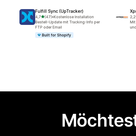
Fulfill Sync (UpTracker)
Xp
von 5 Sternen
4,7
(47)
•
Kostenlose Installation
2,2
47 Rezensionen insgesamt
10 
Bestell-Update mit Tracking-Info per
Mit
FTP oder Email
und
Built for Shopify
Möchtest