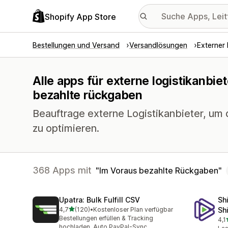
Shopify App Store
Bestellungen und Versand
Versandlösungen
Externer 
Alle apps für externe logistikanbiet
bezahlte rückgaben
Beauftrage externe Logistikanbieter, um
zu optimieren.
368 Apps mit
Im Voraus bezahlte Rückgaben
Upatra: Bulk Fulfill CSV
Sh
von 5 Sternen
4,7
(120)
•
Kostenloser Plan verfügbar
Sh
120 Rezensionen insgesamt
Bestellungen erfüllen & Tracking
4,1
631
hochladen. Auto PayPal-Sync.