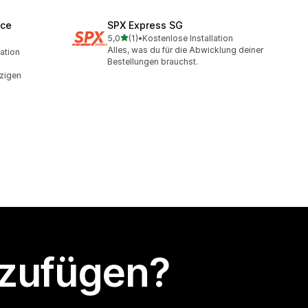
rce
SPX Express SG
von 5 Sternen
5,0
(1)
•
Kostenlose Installation
1 Rezensionen insgesamt
Alles, was du für die Abwicklung deiner
lation
Bestellungen brauchst.
nzigen
nzufügen?