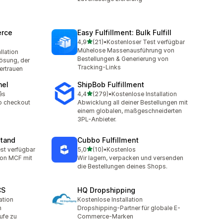
rce
Easy Fulfillment: Bulk Fulfill
von 5 Sternen
4,9
(21)
•
Kostenloser Test verfügbar
21 Rezensionen insgesamt
Mühelose Massenausführung von
llation
t
Bestellungen & Generierung von
ösung, der
Tracking-Links
rtrauen
nel
ShipBob Fulfillment
von 5 Sternen
ês
4,4
(279)
•
Kostenlose Installation
279 Rezensionen insgesamt
o checkout
Abwicklung all deiner Bestellungen mit
einem globalen, maßgeschneiderten
3PL-Anbieter.
tand
Cubbo Fulfillment
von 5 Sternen
st verfügbar
5,0
(10)
•
Kostenlos
mt
10 Rezensionen insgesamt
zon MCF mit
Wir lagern, verpacken und versenden
die Bestellungen deines Shops.
CS
HQ Dropshipping
ation
Kostenlose Installation
n
Dropshipping-Partner für globale E-
ufe zu
Commerce-Marken