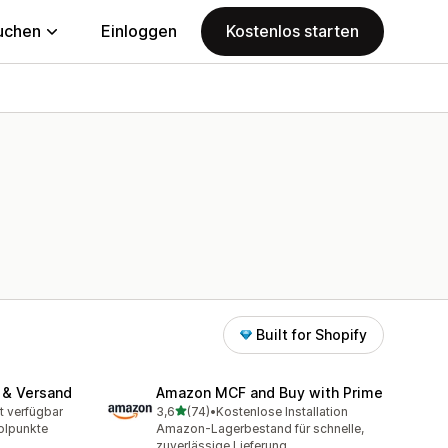
uchen
Einloggen
Kostenlos starten
Built for Shopify
 & Versand
Amazon MCF and Buy with Prime
von 5 Sternen
t verfügbar
3,6
(74)
•
Kostenlose Installation
t
74 Rezensionen insgesamt
olpunkte
Amazon-Lagerbestand für schnelle,
zuverlässige Lieferung