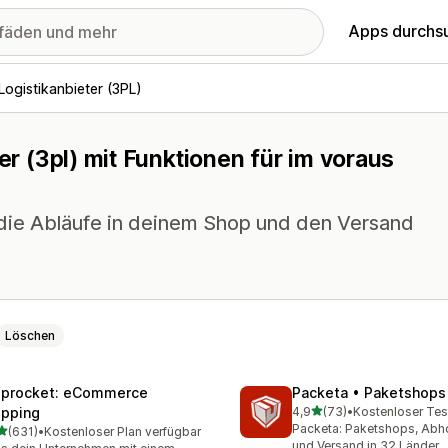
Apps durchs
Logistikanbieter (3PL)
er (3pl) mit Funktionen für im voraus
 die Abläufe in deinem Shop und den Versand
Löschen
iprocket: eCommerce
Packeta • Paketshops
von 5 Sternen
ipping
4,9
(73)
•
Kostenloser Tes
73 Rezensionen insgesam
Packeta: Paketshops, Abh
von 5 Sternen
(631)
•
Kostenloser Plan verfügbar
 Rezensionen insgesamt
und Versand in 32 Länder.