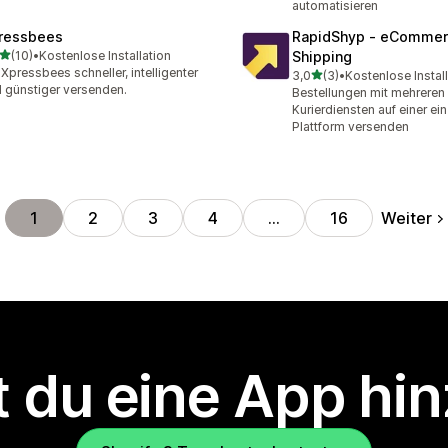
automatisieren
ressbees
RapidShyp ‑ eComme
von 5 Sternen
(10)
•
Kostenlose Installation
Shipping
Rezensionen insgesamt
 Xpressbees schneller, intelligenter
von 5 Sternen
3,0
(3)
•
Kostenlose Instal
3 Rezensionen insgesamt
 günstiger versenden.
Bestellungen mit mehreren
Kurierdiensten auf einer ei
Plattform versenden
Weiter
1
2
3
4
…
16
 du eine App hi