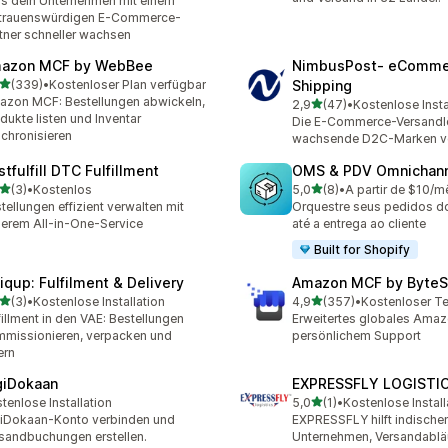
s dein Unternehmen mit einem
rtrauenswürdigen E-Commerce-
tner schneller wachsen
azon MCF by WebBee
NimbusPost‑ eComme
von 5 Sternen
(339)
•
Kostenloser Plan verfügbar
Shipping
 Rezensionen insgesamt
zon MCF: Bestellungen abwickeln,
von 5 Sternen
2,9
(47)
•
Kostenlose Insta
47 Rezensionen insgesam
dukte listen und Inventar
Die E-Commerce-Versandl
chronisieren
wachsende D2C-Marken ve
tfulfill DTC Fulfillment
OMS & PDV Omnichan
von 5 Sternen
von 5 Sternen
(3)
•
Kostenlos
5,0
(8)
•
A partir de $10/m
ezensionen insgesamt
8 Rezensionen insgesamt
tellungen effizient verwalten mit
Orquestre seus pedidos d
erem All-in-One-Service
até a entrega ao cliente
Built for Shopify
iqup: Fulfilment & Delivery
Amazon MCF by ByteS
von 5 Sternen
von 5 Sternen
(3)
•
Kostenlose Installation
4,9
(357)
•
Kostenloser Te
ezensionen insgesamt
357 Rezensionen insgesa
fillment in den VAE: Bestellungen
Erweitertes globales Ama
missionieren, verpacken und
persönlichem Support
ern
giDokaan
EXPRESSFLY LOGISTI
von 5 Sternen
tenlose Installation
5,0
(1)
•
Kostenlose Install
1 Rezensionen insgesamt
iDokaan-Konto verbinden und
EXPRESSFLY hilft indische
sandbuchungen erstellen.
Unternehmen, Versandablä