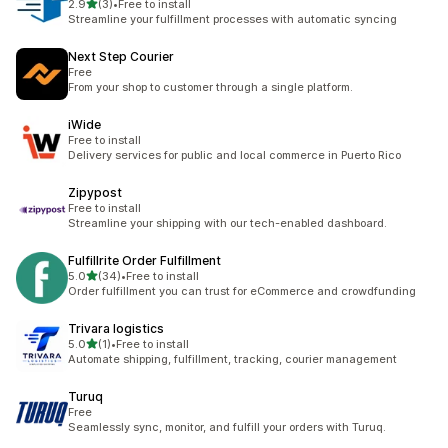
별 5개 중
2.9
(3)
•
Free to install
총 리뷰 3개
Streamline your fulfillment processes with automatic syncing
Next Step Courier
Free
From your shop to customer through a single platform.
iWide
Free to install
Delivery services for public and local commerce in Puerto Rico
Zipypost
Free to install
Streamline your shipping with our tech-enabled dashboard.
Fulfillrite Order Fulfillment
별 5개 중
5.0
(34)
•
Free to install
총 리뷰 34개
Order fulfillment you can trust for eCommerce and crowdfunding
Trivara logistics
별 5개 중
5.0
(1)
•
Free to install
총 리뷰 1개
Automate shipping, fulfillment, tracking, courier management
Turuq
Free
Seamlessly sync, monitor, and fulfill your orders with Turuq.