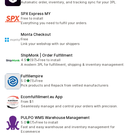
Automatic order, inventory, and tracking sync for your 3PL.
SPX Express MY
Free to install
Everything you need to fulfil your orders.
Monta Checkout
Free
Link your webshop with our shippers
ShipMonk | Order Fulfillment
별 5개 중
4.5
(97)
•
Free to install
총 리뷰 97개
A modern 3PL for fulfillment, shipping & inventory management.
Fulfillempire
별 5개 중
5.0
(1)
•
Free
총 리뷰 1개
Pick products and Repack from vetted manufacturers
Ecomfulfillment.eu App
From $1
Seamlessly manage and control your orders with precision.
PULPO WMS Warehouse Management
별 5개 중
5.0
(7)
•
Free to install
총 리뷰 7개
Fast and easy warehouse and inventory management for
Ecommerce