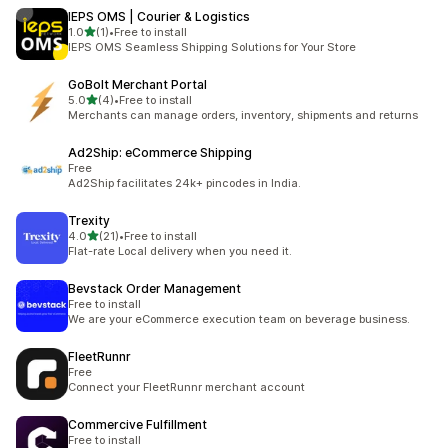
IEPS OMS | Courier & Logistics
별 5개 중
1.0
(1)
•
Free to install
총 리뷰 1개
IEPS OMS Seamless Shipping Solutions for Your Store
GoBolt Merchant Portal
별 5개 중
5.0
(4)
•
Free to install
총 리뷰 4개
Merchants can manage orders, inventory, shipments and returns
Ad2Ship: eCommerce Shipping
Free
Ad2Ship facilitates 24k+ pincodes in India.
Trexity
별 5개 중
4.0
(21)
•
Free to install
총 리뷰 21개
Flat-rate Local delivery when you need it.
Bevstack Order Management
Free to install
We are your eCommerce execution team on beverage business.
FleetRunnr
Free
Connect your FleetRunnr merchant account
Commercive Fulfillment
Free to install