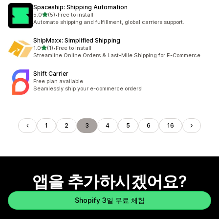
Spaceship: Shipping Automation
별 5개 중
5.0
(5)
•
Free to install
총 리뷰 5개
Automate shipping and fulfillment, global carriers support.
ShipMaxx: Simplified Shipping
별 5개 중
1.0
(1)
•
Free to install
총 리뷰 1개
Streamline Online Orders & Last-Mile Shipping for E-Commerce
Shift Carrier
Free plan available
Seamlessly ship your e-commerce orders!
1
2
3
4
5
6
16
앱을 추가하시겠어요?
Shopify 3일 무료 체험