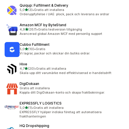
Quiqup: Fulfilment & Delivery
av 5 stjärnor
5,0
(3)
•
Gratis att installera
3 recensioner totalt
Orderuppfyllelse i UAE: plock, pack och leverans av ordrar
Amazon MCF by ByteStand
av 5 stjärnor
4,9
(357)
•
Gratis testversion tillgänglig
357 recensioner totalt
Avancerad global Amazon MCF med personlig support
Cubbo Fulfillment
av 5 stjärnor
5,0
(10)
•
Gratis
10 recensioner totalt
Vi lagrar, packar och skickar din butiks ordrar.
Hive
av 5 stjärnor
4,7
(20)
•
Gratis att installera
20 recensioner totalt
Skala upp ditt varumärke med effektiviserad e-handelsdrift
DigiDokaan
Gratis att installera
Koppla ditt DigiDokaan-konto och skapa fraktbokningar.
EXPRESSFLY LOGISTICS
av 5 stjärnor
5,0
(1)
•
Gratis att installera
1 recensioner totalt
EXPRESSFLY hjälper indiska företag att automatisera
frakthanteringen
HQ Dropshipping