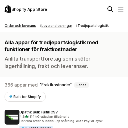
Shopify App Store
Order och leverans
Leveranslösningar
Tredjepartslogistik
Alla appar för tredjepartslogistik med
funktioner för fraktkostnader
Anlita transportföretag som sköter
lagerhållning, frakt och leveranser.
366 appar med
Fraktkostnader
Rensa
Built for Shopify
Upatra: Bulk Fulfill CSV
av 5 stjärnor
4,6
(114)
•
Gratisplan tillgänglig
114 recensioner totalt
Hantera order & ladda upp spårning. Auto PayPal-synk.