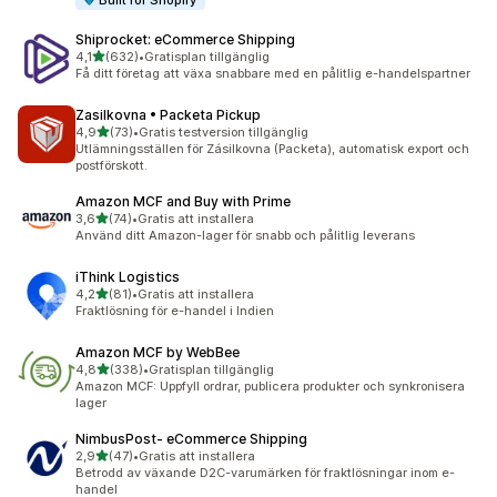
Built for Shopify
Shiprocket: eCommerce Shipping
av 5 stjärnor
4,1
(632)
•
Gratisplan tillgänglig
632 recensioner totalt
Få ditt företag att växa snabbare med en pålitlig e-handelspartner
Zasilkovna • Packeta Pickup
av 5 stjärnor
4,9
(73)
•
Gratis testversion tillgänglig
73 recensioner totalt
Utlämningsställen för Zásilkovna (Packeta), automatisk export och
postförskott.
Amazon MCF and Buy with Prime
av 5 stjärnor
3,6
(74)
•
Gratis att installera
74 recensioner totalt
Använd ditt Amazon-lager för snabb och pålitlig leverans
iThink Logistics
av 5 stjärnor
4,2
(81)
•
Gratis att installera
81 recensioner totalt
Fraktlösning för e-handel i Indien
Amazon MCF by WebBee
av 5 stjärnor
4,8
(338)
•
Gratisplan tillgänglig
338 recensioner totalt
Amazon MCF: Uppfyll ordrar, publicera produkter och synkronisera
lager
NimbusPost‑ eCommerce Shipping
av 5 stjärnor
2,9
(47)
•
Gratis att installera
47 recensioner totalt
Betrodd av växande D2C-varumärken för fraktlösningar inom e-
handel