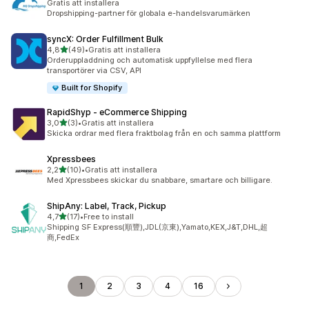
Gratis att installera
Dropshipping-partner för globala e-handelsvarumärken
syncX: Order Fulfillment Bulk
av 5 stjärnor
4,8
(49)
•
Gratis att installera
49 recensioner totalt
Orderuppladdning och automatisk uppfyllelse med flera
transportörer via CSV, API
Built for Shopify
RapidShyp ‑ eCommerce Shipping
av 5 stjärnor
3,0
(3)
•
Gratis att installera
3 recensioner totalt
Skicka ordrar med flera fraktbolag från en och samma plattform
Xpressbees
av 5 stjärnor
2,2
(10)
•
Gratis att installera
10 recensioner totalt
Med Xpressbees skickar du snabbare, smartare och billigare.
ShipAny: Label, Track, Pickup
av 5 stjärnor
4,7
(17)
•
Free to install
17 recensioner totalt
Shipping SF Express(順豐),JDL(京東),Yamato,KEX,J&T,DHL,超
商,FedEx
1
2
3
4
16