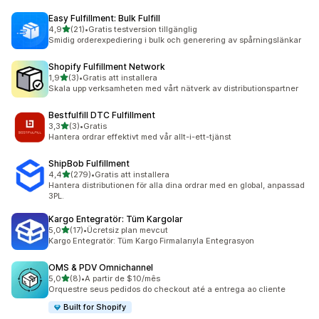
Easy Fulfillment: Bulk Fulfill
av 5 stjärnor
4,9
(21)
•
Gratis testversion tillgänglig
21 recensioner totalt
Smidig orderexpediering i bulk och generering av spårningslänkar
Shopify Fulfillment Network
av 5 stjärnor
1,9
(3)
•
Gratis att installera
3 recensioner totalt
Skala upp verksamheten med vårt nätverk av distributionspartner
Bestfulfill DTC Fulfillment
av 5 stjärnor
3,3
(3)
•
Gratis
3 recensioner totalt
Hantera ordrar effektivt med vår allt-i-ett-tjänst
ShipBob Fulfillment
av 5 stjärnor
4,4
(279)
•
Gratis att installera
279 recensioner totalt
Hantera distributionen för alla dina ordrar med en global, anpassad
3PL.
Kargo Entegratör: Tüm Kargolar
av 5 stjärnor
5,0
(17)
•
Ücretsiz plan mevcut
17 recensioner totalt
Kargo Entegratör: Tüm Kargo Firmalarıyla Entegrasyon
OMS & PDV Omnichannel
av 5 stjärnor
5,0
(8)
•
A partir de $10/mês
8 recensioner totalt
Orquestre seus pedidos do checkout até a entrega ao cliente
Built for Shopify