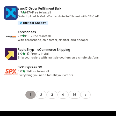
syncX: Order Fulfillment Bulk
เต็ม 5 ดาว
4.7
(47)
•
Free to install
ทั้งหมด 47 รีวิว
Order Upload & Multi-Carrier Auto Fulfillment with CSV, API
Built for Shopify
Xpressbees
เต็ม 5 ดาว
2.2
(10)
•
Free to install
ทั้งหมด 10 รีวิว
With Xpressbees, ship faster, smarter, and cheaper.
RapidShyp ‑ eCommerce Shipping
เต็ม 5 ดาว
3.0
(3)
•
Free to install
ทั้งหมด 3 รีวิว
Ship your orders with multiple couriers on a single platform
SPX Express SG
เต็ม 5 ดาว
5.0
(1)
•
Free to install
ทั้งหมด 1 รีวิว
Everything you need to fulfil your orders.
1
2
3
4
16