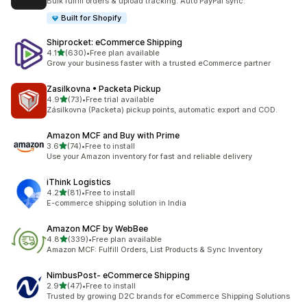
Bulk fulfill orders & upload tracking. Auto PayPal sync.
Built for Shopify
Shiprocket: eCommerce Shipping
เต็ม 5 ดาว
4.1
(630)
•
Free plan available
ทั้งหมด 630 รีวิว
Grow your business faster with a trusted eCommerce partner
Zasilkovna • Packeta Pickup
เต็ม 5 ดาว
4.9
(73)
•
Free trial available
ทั้งหมด 73 รีวิว
Zásilkovna (Packeta) pickup points, automatic export and COD.
Amazon MCF and Buy with Prime
เต็ม 5 ดาว
3.6
(74)
•
Free to install
ทั้งหมด 74 รีวิว
Use your Amazon inventory for fast and reliable delivery
iThink Logistics
เต็ม 5 ดาว
4.2
(81)
•
Free to install
ทั้งหมด 81 รีวิว
E-commerce shipping solution in India
Amazon MCF by WebBee
เต็ม 5 ดาว
4.8
(339)
•
Free plan available
ทั้งหมด 339 รีวิว
Amazon MCF: Fulfill Orders, List Products & Sync Inventory
NimbusPost‑ eCommerce Shipping
เต็ม 5 ดาว
2.9
(47)
•
Free to install
ทั้งหมด 47 รีวิว
Trusted by growing D2C brands for eCommerce Shipping Solutions