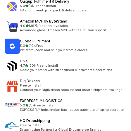
Quiqup: Fulfilment & Delivery
เต็ม 5 ดาว
5.0
(3)
•
Free to install
ทั้งหมด 3 รีวิว
UAE fulfillment: pick, pack & deliver orders
Amazon MCF by ByteStand
เต็ม 5 ดาว
4.9
(357)
•
Free trial available
ทั้งหมด 357 รีวิว
Advanced global Amazon MCF with real human support
Cubbo Fulfillment
เต็ม 5 ดาว
5.0
(10)
•
Free
ทั้งหมด 10 รีวิว
We store, pack and ship your store's orders.
Hive
เต็ม 5 ดาว
4.7
(20)
•
Free to install
ทั้งหมด 20 รีวิว
Scale your brand with streamlined e-commerce operations
DigiDokaan
Free to install
Connect your DigiDokaan account and create shipment bookings.
EXPRESSFLY LOGISTICS
เต็ม 5 ดาว
5.0
(1)
•
Free to install
ทั้งหมด 1 รีวิว
EXPRESSFLY helps Indian businesses automate shipping operation
HQ Dropshipping
Free to install
Dropshipping Partner for Global E-commerce Brands