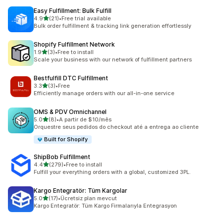
Easy Fulfillment: Bulk Fulfill
เต็ม 5 ดาว
4.9
(21)
•
Free trial available
ทั้งหมด 21 รีวิว
Bulk order fulfillment & tracking link generation effortlessly
Shopify Fulfillment Network
เต็ม 5 ดาว
1.9
(3)
•
Free to install
ทั้งหมด 3 รีวิว
Scale your business with our network of fulfillment partners
Bestfulfill DTC Fulfillment
เต็ม 5 ดาว
3.3
(3)
•
Free
ทั้งหมด 3 รีวิว
Efficiently manage orders with our all-in-one service
OMS & PDV Omnichannel
เต็ม 5 ดาว
5.0
(8)
•
A partir de $10/mês
ทั้งหมด 8 รีวิว
Orquestre seus pedidos do checkout até a entrega ao cliente
Built for Shopify
ShipBob Fulfillment
เต็ม 5 ดาว
4.4
(279)
•
Free to install
ทั้งหมด 279 รีวิว
Fulfill your everything orders with a global, customized 3PL.
Kargo Entegratör: Tüm Kargolar
เต็ม 5 ดาว
5.0
(17)
•
Ücretsiz plan mevcut
ทั้งหมด 17 รีวิว
Kargo Entegratör: Tüm Kargo Firmalarıyla Entegrasyon