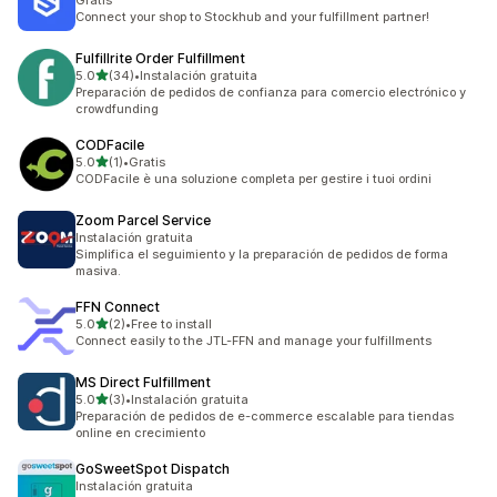
Gratis
Connect your shop to Stockhub and your fulfillment partner!
Fulfillrite Order Fulfillment
de 5 estrellas
5.0
(34)
•
Instalación gratuita
34 reseñas en total
Preparación de pedidos de confianza para comercio electrónico y
crowdfunding
CODFacile
de 5 estrellas
5.0
(1)
•
Gratis
1 reseñas en total
CODFacile è una soluzione completa per gestire i tuoi ordini
Zoom Parcel Service
Instalación gratuita
Simplifica el seguimiento y la preparación de pedidos de forma
masiva.
FFN Connect
de 5 estrellas
5.0
(2)
•
Free to install
2 reseñas en total
Connect easily to the JTL-FFN and manage your fulfillments
MS Direct Fulfillment
de 5 estrellas
5.0
(3)
•
Instalación gratuita
3 reseñas en total
Preparación de pedidos de e-commerce escalable para tiendas
online en crecimiento
GoSweetSpot Dispatch
Instalación gratuita