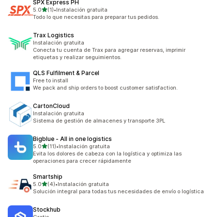
SPX Express PH
de 5 estrellas
5.0
(1)
•
Instalación gratuita
1 reseñas en total
Todo lo que necesitas para preparar tus pedidos.
Trax Logistics
Instalación gratuita
Conecta tu cuenta de Trax para agregar reservas, imprimir
etiquetas y realizar seguimientos.
QLS Fulfilment & Parcel
Free to install
We pack and ship orders to boost customer satisfaction.
CartonCloud
Instalación gratuita
Sistema de gestión de almacenes y transporte 3PL
Bigblue ‑ All in one logistics
de 5 estrellas
5.0
(11)
•
Instalación gratuita
11 reseñas en total
Evita los dolores de cabeza con la logística y optimiza las
operaciones para crecer rápidamente
Smartship
de 5 estrellas
5.0
(4)
•
Instalación gratuita
4 reseñas en total
Solución integral para todas tus necesidades de envío o logística
Stockhub