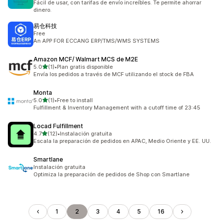
Fácil de usar, con tarifas de envío increíbles. Te permite ahorrar
dinero.
易仓科技
Free
An APP FOR ECCANG ERP/TMS/WMS SYSTEMS
Amazon MCF/ Walmart MCS de M2E
de 5 estrellas
5.0
(1)
•
Plan gratis disponible
1 reseñas en total
Envía los pedidos a través de MCF utilizando el stock de FBA
Monta
de 5 estrellas
5.0
(1)
•
Free to install
1 reseñas en total
Fulfillment & Inventory Management with a cutoff time of 23:45
Locad Fulfillment
de 5 estrellas
4.7
(12)
•
Instalación gratuita
12 reseñas en total
Escala la preparación de pedidos en APAC, Medio Oriente y EE. UU.
Smartlane
Instalación gratuita
Optimiza la preparación de pedidos de Shop con Smartlane
1
2
3
4
5
16