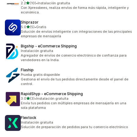
de 5 estrellas
2.2
(10)
•
Instalación gratuita
10 reseñas en total
Con Xpressbees, realiza envíos de forma más rápida, inteligente y
económica.
Shiprazor
de 5 estrellas
5.0
(5)
•
Gratis
5 reseñas en total
Solución de envíos inteligente con integraciones de las principales
empresas de mensajería
Bigship ‑ eCommerce Shipping
Instalación gratuita
Agregador de envíos de comercio electrónico de confianza para
vendedores en la India.
Flaship
Prueba gratis disponible
Gestiona el envío de tus pedidos directamente desde el panel de
control.
RapidShyp ‑ eCommerce Shipping
de 5 estrellas
3.0
(3)
•
Instalación gratuita
3 reseñas en total
Envía tus pedidos con múltiples empresas de mensajería en una
sola plataforma
Flextock
Instalación gratuita
Solución de preparación de pedidos para tu comercio electrónico