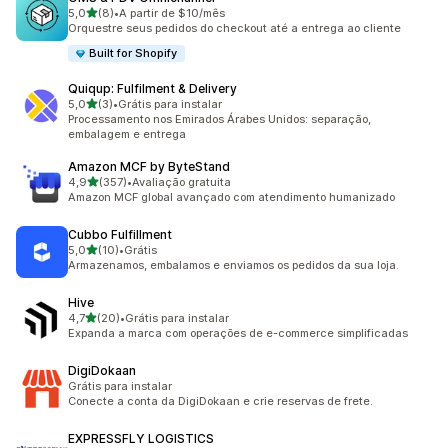
de 5 estrelas
5,0
(8)
•
A partir de $10/mês
8 avaliações ao todo
Orquestre seus pedidos do checkout até a entrega ao cliente
Built for Shopify
Quiqup: Fulfilment & Delivery
de 5 estrelas
5,0
(3)
•
Grátis para instalar
3 avaliações ao todo
Processamento nos Emirados Árabes Unidos: separação,
embalagem e entrega
Amazon MCF by ByteStand
de 5 estrelas
4,9
(357)
•
Avaliação gratuita
357 avaliações ao todo
Amazon MCF global avançado com atendimento humanizado
Cubbo Fulfillment
de 5 estrelas
5,0
(10)
•
Grátis
10 avaliações ao todo
Armazenamos, embalamos e enviamos os pedidos da sua loja.
Hive
de 5 estrelas
4,7
(20)
•
Grátis para instalar
20 avaliações ao todo
Expanda a marca com operações de e-commerce simplificadas
DigiDokaan
Grátis para instalar
Conecte a conta da DigiDokaan e crie reservas de frete.
EXPRESSFLY LOGISTICS