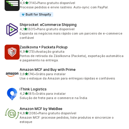
de 5 estrelas
4,6
(114)
•
Plano gratuito disponível
114 avaliações ao todo
Processe pedidos e envie rastreio. Auto-sync com PayPal.
Built for Shopify
Shiprocket: eCommerce Shipping
de 5 estrelas
4,1
(631)
•
Plano gratuito disponível
631 avaliações ao todo
Expanda os negócios mais rápido com um parceiro de e-commerce
confiável
Zasilkovna • Packeta Pickup
de 5 estrelas
4,9
(73)
•
Avaliação gratuita
73 avaliações ao todo
Pontos de retirada da Zásilkovna (Packeta), exportação automática
e pagamento na entrega.
Amazon MCF and Buy with Prime
de 5 estrelas
3,6
(74)
•
Grátis para instalar
74 avaliações ao todo
Use o estoque da Amazon para entregas rápidas e confiáveis
iThink Logistics
de 5 estrelas
4,2
(81)
•
Grátis para instalar
81 avaliações ao todo
Solução de frete para e-commerce na Índia
Amazon MCF by WebBee
de 5 estrelas
4,8
(338)
•
Plano gratuito disponível
338 avaliações ao todo
Amazon MCF: processe pedidos, liste produtos e sincronize o
estoque