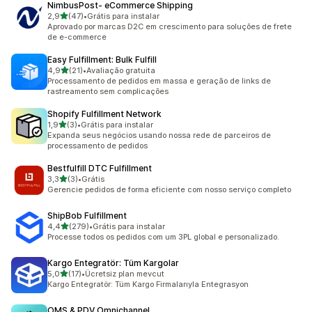
NimbusPost‑ eCommerce Shipping
de 5 estrelas
2,9
(47)
•
Grátis para instalar
47 avaliações ao todo
Aprovado por marcas D2C em crescimento para soluções de frete
de e-commerce
Easy Fulfillment: Bulk Fulfill
de 5 estrelas
4,9
(21)
•
Avaliação gratuita
21 avaliações ao todo
Processamento de pedidos em massa e geração de links de
rastreamento sem complicações
Shopify Fulfillment Network
de 5 estrelas
1,9
(3)
•
Grátis para instalar
3 avaliações ao todo
Expanda seus negócios usando nossa rede de parceiros de
processamento de pedidos
Bestfulfill DTC Fulfillment
de 5 estrelas
3,3
(3)
•
Grátis
3 avaliações ao todo
Gerencie pedidos de forma eficiente com nosso serviço completo
ShipBob Fulfillment
de 5 estrelas
4,4
(279)
•
Grátis para instalar
279 avaliações ao todo
Processe todos os pedidos com um 3PL global e personalizado.
Kargo Entegratör: Tüm Kargolar
de 5 estrelas
5,0
(17)
•
Ücretsiz plan mevcut
17 avaliações ao todo
Kargo Entegratör: Tüm Kargo Firmalarıyla Entegrasyon
OMS & PDV Omnichannel