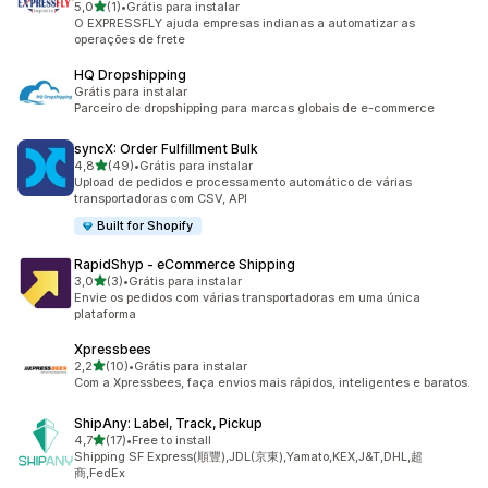
de 5 estrelas
5,0
(1)
•
Grátis para instalar
1 avaliações ao todo
O EXPRESSFLY ajuda empresas indianas a automatizar as
operações de frete
HQ Dropshipping
Grátis para instalar
Parceiro de dropshipping para marcas globais de e-commerce
syncX: Order Fulfillment Bulk
de 5 estrelas
4,8
(49)
•
Grátis para instalar
49 avaliações ao todo
Upload de pedidos e processamento automático de várias
transportadoras com CSV, API
Built for Shopify
RapidShyp ‑ eCommerce Shipping
de 5 estrelas
3,0
(3)
•
Grátis para instalar
3 avaliações ao todo
Envie os pedidos com várias transportadoras em uma única
plataforma
Xpressbees
de 5 estrelas
2,2
(10)
•
Grátis para instalar
10 avaliações ao todo
Com a Xpressbees, faça envios mais rápidos, inteligentes e baratos.
ShipAny: Label, Track, Pickup
de 5 estrelas
4,7
(17)
•
Free to install
17 avaliações ao todo
Shipping SF Express(順豐),JDL(京東),Yamato,KEX,J&T,DHL,超
商,FedEx