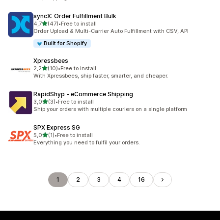
syncX: Order Fulfillment Bulk
5 yıldız üzerinden
4,7
(47)
•
Free to install
toplam 47 değerlendirme
Order Upload & Multi-Carrier Auto Fulfillment with CSV, API
Built for Shopify
Xpressbees
5 yıldız üzerinden
2,2
(10)
•
Free to install
toplam 10 değerlendirme
With Xpressbees, ship faster, smarter, and cheaper.
RapidShyp ‑ eCommerce Shipping
5 yıldız üzerinden
3,0
(3)
•
Free to install
toplam 3 değerlendirme
Ship your orders with multiple couriers on a single platform
SPX Express SG
5 yıldız üzerinden
5,0
(1)
•
Free to install
toplam 1 değerlendirme
Everything you need to fulfil your orders.
1
2
3
4
16