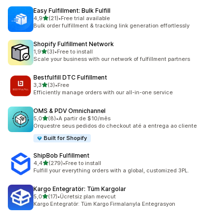
Easy Fulfillment: Bulk Fulfill
5 yıldız üzerinden
4,9
(21)
•
Free trial available
toplam 21 değerlendirme
Bulk order fulfillment & tracking link generation effortlessly
Shopify Fulfillment Network
5 yıldız üzerinden
1,9
(3)
•
Free to install
toplam 3 değerlendirme
Scale your business with our network of fulfillment partners
Bestfulfill DTC Fulfillment
5 yıldız üzerinden
3,3
(3)
•
Free
toplam 3 değerlendirme
Efficiently manage orders with our all-in-one service
OMS & PDV Omnichannel
5 yıldız üzerinden
5,0
(8)
•
A partir de $10/mês
toplam 8 değerlendirme
Orquestre seus pedidos do checkout até a entrega ao cliente
Built for Shopify
ShipBob Fulfillment
5 yıldız üzerinden
4,4
(279)
•
Free to install
toplam 279 değerlendirme
Fulfill your everything orders with a global, customized 3PL.
Kargo Entegratör: Tüm Kargolar
5 yıldız üzerinden
5,0
(17)
•
Ücretsiz plan mevcut
toplam 17 değerlendirme
Kargo Entegratör: Tüm Kargo Firmalarıyla Entegrasyon