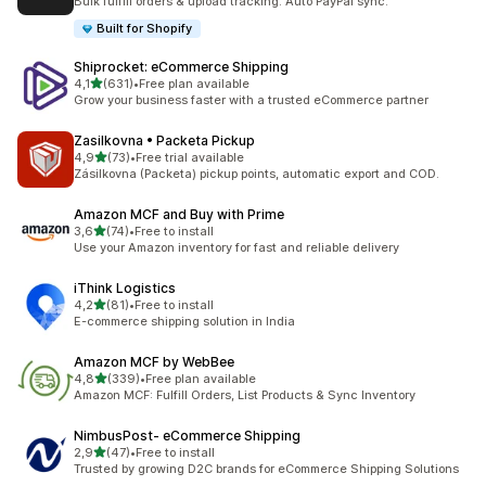
Bulk fulfill orders & upload tracking. Auto PayPal sync.
Built for Shopify
Shiprocket: eCommerce Shipping
5 yıldız üzerinden
4,1
(631)
•
Free plan available
toplam 631 değerlendirme
Grow your business faster with a trusted eCommerce partner
Zasilkovna • Packeta Pickup
5 yıldız üzerinden
4,9
(73)
•
Free trial available
toplam 73 değerlendirme
Zásilkovna (Packeta) pickup points, automatic export and COD.
Amazon MCF and Buy with Prime
5 yıldız üzerinden
3,6
(74)
•
Free to install
toplam 74 değerlendirme
Use your Amazon inventory for fast and reliable delivery
iThink Logistics
5 yıldız üzerinden
4,2
(81)
•
Free to install
toplam 81 değerlendirme
E-commerce shipping solution in India
Amazon MCF by WebBee
5 yıldız üzerinden
4,8
(339)
•
Free plan available
toplam 339 değerlendirme
Amazon MCF: Fulfill Orders, List Products & Sync Inventory
NimbusPost‑ eCommerce Shipping
5 yıldız üzerinden
2,9
(47)
•
Free to install
toplam 47 değerlendirme
Trusted by growing D2C brands for eCommerce Shipping Solutions