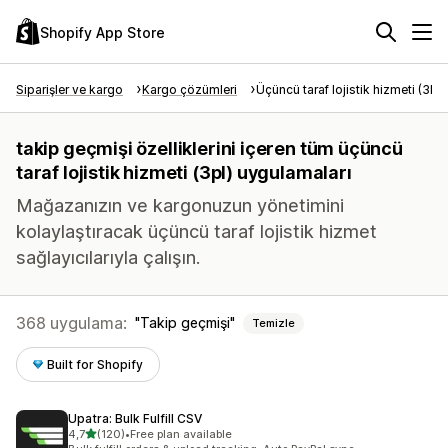
Shopify App Store
Siparişler ve kargo
Kargo çözümleri
Üçüncü taraf lojistik hizmeti (3PL
takip geçmişi özelliklerini içeren tüm üçüncü
taraf lojistik hizmeti (3pl) uygulamaları
Mağazanızın ve kargonuzun yönetimini
kolaylaştıracak üçüncü taraf lojistik hizmet
sağlayıcılarıyla çalışın.
368 uygulama:
Takip geçmişi
Temizle
Built for Shopify
Upatra: Bulk Fulfill CSV
5 yıldız üzerinden
4,7
(120)
•
Free plan available
toplam 120 değerlendirme