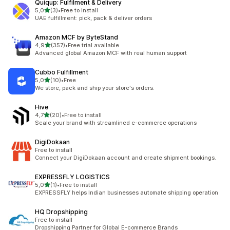
Quiqup: Fulfilment & Delivery
5 yıldız üzerinden
5,0
(3)
•
Free to install
toplam 3 değerlendirme
UAE fulfillment: pick, pack & deliver orders
Amazon MCF by ByteStand
5 yıldız üzerinden
4,9
(357)
•
Free trial available
toplam 357 değerlendirme
Advanced global Amazon MCF with real human support
Cubbo Fulfillment
5 yıldız üzerinden
5,0
(10)
•
Free
toplam 10 değerlendirme
We store, pack and ship your store's orders.
Hive
5 yıldız üzerinden
4,7
(20)
•
Free to install
toplam 20 değerlendirme
Scale your brand with streamlined e-commerce operations
DigiDokaan
Free to install
Connect your DigiDokaan account and create shipment bookings.
EXPRESSFLY LOGISTICS
5 yıldız üzerinden
5,0
(1)
•
Free to install
toplam 1 değerlendirme
EXPRESSFLY helps Indian businesses automate shipping operation
HQ Dropshipping
Free to install
Dropshipping Partner for Global E-commerce Brands