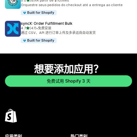
星（满分 5 星）
5.0
(8)
•
A partir de $10/mês
总共 8 条评论
Orquestre seus pedidos do checkout até a entrega ao cliente
Built for Shopify
syncX: Order Fulfillment Bulk
星（满分 5 星）
4.7
(47)
•
免费安装
总共 47 条评论
通过 CSV、API 进行订单上传及多承运商自动发货
Built for Shopify
想要添加应用？
免费试用 Shopify 3 天
应用类别
热门类别