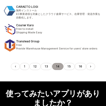
CARAETO LOGI
無料インストール
EC事業者様を対象としたクラウド倉庫サービス、在庫管理・発送作業を
自動化します。
Courier Karo
Free to install
Shipping Made Easy
Translead Group
Free
Provide Warehouse Management Service for users' store orders
1
12
13
14
15
16
使ってみたいアプリがあり
ましたか？