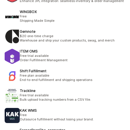
Enhance 3PL integration: seamless inventory & order management
WINGBOX
Free
Shipping Made Simple
Gemnote
$20 one-time charge
Warehouse and ship your custom products, swag, and merch
ITEM OMS
Free trial available
Order Fulfillment Management
Shift Fulfillment
Free plan available
End-to-end fulfillment and shipping operations
Trackline
Free trial available
Bulk upload tracking numbers from a CSV file.
KAK WMS
Free
Outsource fulfillment without losing your brand.