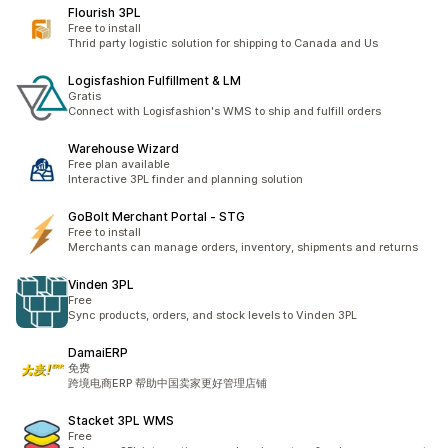
Flourish 3PL
Free to install
Thrid party logistic solution for shipping to Canada and Us
Logisfashion Fulfillment & LM
Gratis
Connect with Logisfashion's WMS to ship and fulfill orders
Warehouse Wizard
Free plan available
Interactive 3PL finder and planning solution
GoBolt Merchant Portal ‑ STG
Free to install
Merchants can manage orders, inventory, shipments and returns
Vinden 3PL
Free
Sync products, orders, and stock levels to Vinden 3PL
DamaiERP
免费
跨境电商ERP 帮助中国卖家更好管理店铺
Stacket 3PL WMS
Free