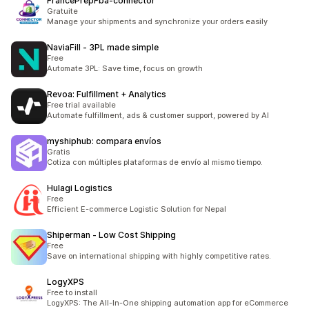
FrancePrepFba‑connector
Gratuite
Manage your shipments and synchronize your orders easily
NaviaFill ‑ 3PL made simple
Free
Automate 3PL: Save time, focus on growth
Revoa: Fulfillment + Analytics
Free trial available
Automate fulfillment, ads & customer support, powered by AI
myshiphub: compara envíos
Gratis
Cotiza con múltiples plataformas de envío al mismo tiempo.
Hulagi Logistics
Free
Efficient E-commerce Logistic Solution for Nepal
Shiperman ‑ Low Cost Shipping
Free
Save on international shipping with highly competitive rates.
LogyXPS
Free to install
LogyXPS: The All-In-One shipping automation app for eCommerce