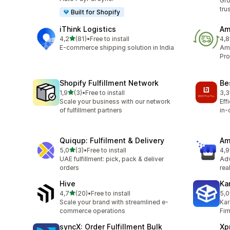
Gro
tru
Built for Shopify
iThink Logistics
Am
na 5 gwiazdek
4,2
(81)
•
Free to install
4,8
Łączna liczba recenzji: 81
Łąc
E-commerce shipping solution in India
Ama
Pro
Shopify Fulfillment Network
Bes
na 5 gwiazdek
1,9
(3)
•
Free to install
3,3
Łączna liczba recenzji: 3
Łąc
Scale your business with our network
Eff
of fulfillment partners
in-
Quiqup: Fulfilment & Delivery
Am
na 5 gwiazdek
5,0
(3)
•
Free to install
4,9
Łączna liczba recenzji: 3
Łąc
UAE fulfillment: pick, pack & deliver
Ad
orders
rea
Hive
Ka
na 5 gwiazdek
4,7
(20)
•
Free to install
5,0
Łączna liczba recenzji: 20
Łąc
Scale your brand with streamlined e-
Kar
commerce operations
Fir
syncX: Order Fulfillment Bulk
Xp