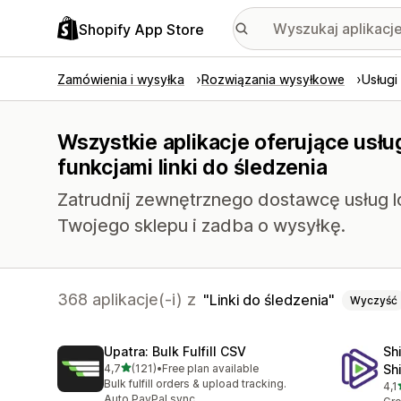
Shopify App Store
Zamówienia i wysyłka
Rozwiązania wysyłkowe
Usługi
Wszystkie aplikacje oferujące usłu
funkcjami linki do śledzenia
Zatrudnij zewnętrznego dostawcę usług lo
Twojego sklepu i zadba o wysyłkę.
368 aplikacje(-i) z
Linki do śledzenia
Wyczyść
Upatra: Bulk Fulfill CSV
Sh
na 5 gwiazdek
4,7
(121)
•
Free plan available
Sh
Łączna liczba recenzji: 121
Bulk fulfill orders & upload tracking.
4,1
Łąc
Auto PayPal sync.