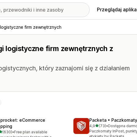
Przeglądaj aplika
 logistyczne firm zewnętrznych
gi logistyczne firm zewnętrznych z
gistycznych, który zaznajomi się z działaniem
iprocket: eCommerce
Packeta • Paczkomaty
na 5 gwiazdek
ipping
4,9
(73)
•
Łączna liczba recenzji: 73
Paczkomaty InPost, punkty
na 5 gwiazdek
(630)
•
Free plan available
zna liczba recenzji: 630
etykiety by Packeta.