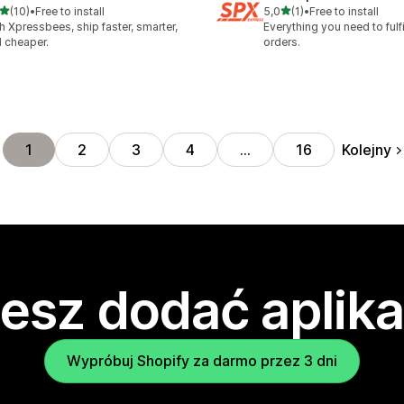
na 5 gwiazdek
na 5 gwiazdek
(10)
•
Free to install
5,0
(1)
•
Free to install
zna liczba recenzji: 10
Łączna liczba recenzji: 1
h Xpressbees, ship faster, smarter,
Everything you need to fulfi
 cheaper.
orders.
Kolejny
1
2
3
4
…
16
esz dodać aplika
Wypróbuj Shopify za darmo przez 3 dni