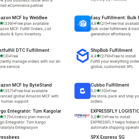
w your business faster with a
sted eCommerce partner
azon MCF by WebBee
Easy Fulfillment: Bulk F
na 5 gwiazdek
na 5 gwiazdek
(339)
•
Free plan available
4,9
(21)
•
Free trial availab
zna liczba recenzji: 339
Łączna liczba recenzji: 21
zon MCF: Fulfill Orders, List
Bulk order fulfillment & trac
ducts & Sync Inventory
generation effortlessly
tfulfill DTC Fulfillment
ShipBob Fulfillment
na 5 gwiazdek
na 5 gwiazdek
(3)
•
Free
4,4
(279)
•
Free to install
zna liczba recenzji: 3
Łączna liczba recenzji: 27
iciently manage orders with our all-
Fulfill your everything orde
one service
global, customized 3PL.
azon MCF by ByteStand
Cubbo Fulfillment
na 5 gwiazdek
na 5 gwiazdek
(357)
•
Free trial available
5,0
(10)
•
Free
zna liczba recenzji: 357
Łączna liczba recenzji: 10
vanced global Amazon MCF with
We store, pack and ship yo
l human support
orders.
rgo Entegratör: Tüm Kargolar
EXPRESSFLY LOGISTI
na 5 gwiazdek
na 5 gwiazdek
(17)
•
Ücretsiz plan mevcut
5,0
(1)
•
Free to install
zna liczba recenzji: 17
Łączna liczba recenzji: 1
go Entegratör: Tüm Kargo
EXPRESSFLY helps Indian 
malarıyla Entegrasyon
automate shipping operati
ressbees
SPX Express SG