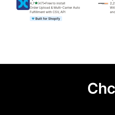
na 5 gwiazdek
4,7
(47)
•
Free to install
2,2
Łączna liczba recenzji: 47
Łąc
Order Upload & Multi-Carrier Auto
Wit
Fulfillment with CSV, API
and
Built for Shopify
Chc