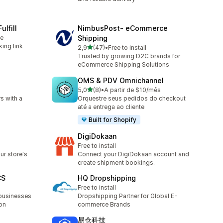
ulfill
NimbusPost‑ eCommerce
le
Shipping
king link
na 5 gwiazdek
2,9
(47)
•
Free to install
Łączna liczba recenzji: 47
Trusted by growing D2C brands for
eCommerce Shipping Solutions
OMS & PDV Omnichannel
na 5 gwiazdek
5,0
(8)
•
A partir de $10/mês
9
Łączna liczba recenzji: 8
rs with a
Orquestre seus pedidos do checkout
até a entrega ao cliente
Built for Shopify
DigiDokaan
Free to install
ur store's
Connect your DigiDokaan account and
create shipment bookings.
CS
HQ Dropshipping
Free to install
businesses
Dropshipping Partner for Global E-
on
commerce Brands
易仓科技