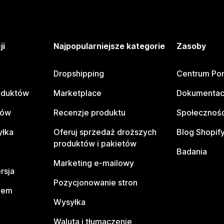
ji
Najpopularniejsze kategorie
Zasoby
Dropshipping
Centrum Po
oduktów
Marketplace
Dokumentac
tów
Recenzje produktu
Społeczność
yłka
Oferuj sprzedaż droższych
Blog Shopif
produktów i pakietów
Badania
Marketing e-mailowy
rsja
Pozycjonowanie stron
pem
Wysyłka
Waluta i tłumaczenie