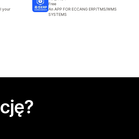
Free
l your
An APP FOR ECCANG ERP/TMS/WMS
SYSTEMS
cję?