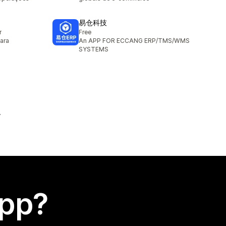
易仓科技
r
Free
ara
An APP FOR ECCANG ERP/TMS/WMS
SYSTEMS
app?