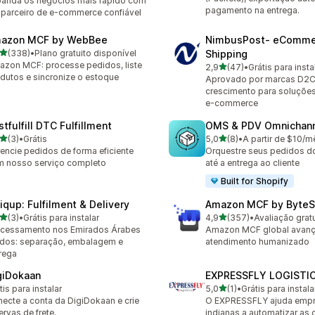
anda os negócios mais rápido com
pagamento na entrega.
parceiro de e-commerce confiável
azon MCF by WebBee
NimbusPost‑ eComme
de 5 estrelas
(338)
•
Plano gratuito disponível
Shipping
 avaliações ao todo
zon MCF: processe pedidos, liste
de 5 estrelas
2,9
(47)
•
Grátis para insta
47 avaliações ao todo
dutos e sincronize o estoque
Aprovado por marcas D2
crescimento para soluções
e-commerce
tfulfill DTC Fulfillment
OMS & PDV Omnichan
de 5 estrelas
de 5 estrelas
(3)
•
Grátis
5,0
(8)
•
A partir de $10/m
valiações ao todo
8 avaliações ao todo
encie pedidos de forma eficiente
Orquestre seus pedidos d
 nosso serviço completo
até a entrega ao cliente
Built for Shopify
iqup: Fulfilment & Delivery
Amazon MCF by ByteS
de 5 estrelas
de 5 estrelas
(3)
•
Grátis para instalar
4,9
(357)
•
Avaliação gratu
valiações ao todo
357 avaliações ao todo
cessamento nos Emirados Árabes
Amazon MCF global avan
dos: separação, embalagem e
atendimento humanizado
rega
giDokaan
EXPRESSFLY LOGISTI
de 5 estrelas
tis para instalar
5,0
(1)
•
Grátis para instala
1 avaliações ao todo
ecte a conta da DigiDokaan e crie
O EXPRESSFLY ajuda emp
ervas de frete.
indianas a automatizar as