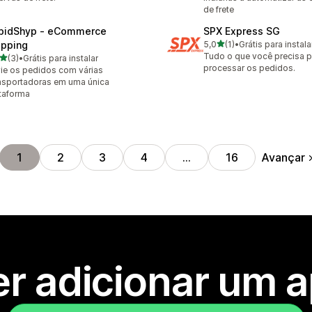
de frete
pidShyp ‑ eCommerce
SPX Express SG
de 5 estrelas
ipping
5,0
(1)
•
Grátis para instala
1 avaliações ao todo
Tudo o que você precisa p
de 5 estrelas
(3)
•
Grátis para instalar
valiações ao todo
processar os pedidos.
ie os pedidos com várias
nsportadoras em uma única
taforma
Avançar
1
2
3
4
…
16
r adicionar um 