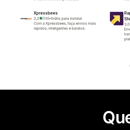
Xpressbees
Ra
de 5 estrelas
2,2
(10)
•
Grátis para instalar
Sh
10 avaliações ao todo
Com a Xpressbees, faça envios mais
3,0
3 a
rápidos, inteligentes e baratos.
Env
tra
pla
Que