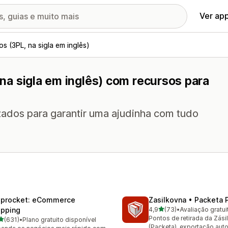
Ver ap
os (3PL, na sigla em inglês)
, na sigla em inglês) com recursos para
izados para garantir uma ajudinha com tudo
iprocket: eCommerce
Zasilkovna • Packeta 
de 5 estrelas
ipping
4,9
(73)
•
Avaliação gratui
73 avaliações ao todo
Pontos de retirada da Zási
de 5 estrelas
(631)
•
Plano gratuito disponível
 avaliações ao todo
(Packeta), exportação aut