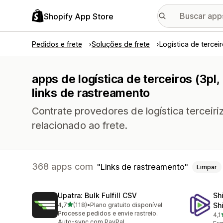
Shopify App Store
Pedidos e frete
Soluções de frete
Logística de terceir
apps de logística de terceiros (3pl
links de rastreamento
Contrate provedores de logística terceir
relacionado ao frete.
368 apps com
Links de rastreamento
Limpar
Upatra: Bulk Fulfill CSV
Sh
de 5 estrelas
4,7
(118)
•
Plano gratuito disponível
Sh
118 avaliações ao todo
Processe pedidos e envie rastreio.
4,1
631
Auto-sync com PayPal.