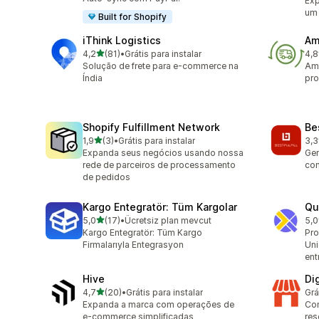
Exp
um 
Built for Shopify
iThink Logistics
Am
de 5 estrelas
4,2
(81)
•
Grátis para instalar
4,8
81 avaliações ao todo
338
Solução de frete para e-commerce na
Ama
Índia
pro
Shopify Fulfillment Network
Bes
de 5 estrelas
1,9
(3)
•
Grátis para instalar
3,3
3 avaliações ao todo
3 a
Expanda seus negócios usando nossa
Ger
rede de parceiros de processamento
com
de pedidos
Kargo Entegratör: Tüm Kargolar
Qu
de 5 estrelas
5,0
(17)
•
Ücretsiz plan mevcut
5,0
17 avaliações ao todo
3 a
Kargo Entegratör: Tüm Kargo
Pro
Firmalarıyla Entegrasyon
Uni
ent
Hive
Di
de 5 estrelas
4,7
(20)
•
Grátis para instalar
Grá
20 avaliações ao todo
Expanda a marca com operações de
Con
e-commerce simplificadas
res