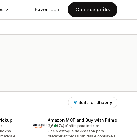
ps
Fazer login
Comece grátis
Built for Shopify
Pickup
Amazon MCF and Buy with Prime
de 5 estrelas
ta
3,6
(74)
•
Grátis para instalar
74 avaliações ao todo
lkovna
Use o estoque da Amazon para
omática e
oferecer entregas rápidas e confiáveis