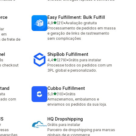
rce
Easy Fulfillment: Bulk Fulfill
de 5 estrelas
4,9
(21)
•
Avaliação gratuita
21 avaliações ao todo
Processamento de pedidos em massa
lar
e geração de links de rastreamento
C em
sem complicações
 de frete de
nel
ShipBob Fulfillment
de 5 estrelas
ês
4,4
(279)
•
Grátis para instalar
279 avaliações ao todo
o checkout
Processe todos os pedidos com um
3PL global e personalizado.
tand
Cubbo Fulfillment
de 5 estrelas
ita
5,0
(10)
•
Grátis
10 avaliações ao todo
çado com
Armazenamos, embalamos e
enviamos os pedidos da sua loja.
CS
HQ Dropshipping
r
Grátis para instalar
resas
Parceiro de dropshipping para marcas
 operações
globais de e-commerce