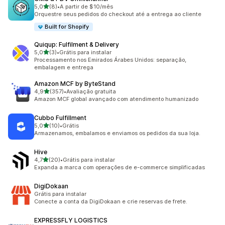
de 5 estrelas
5,0
(8)
•
A partir de $10/mês
8 avaliações ao todo
Orquestre seus pedidos do checkout até a entrega ao cliente
Built for Shopify
Quiqup: Fulfilment & Delivery
de 5 estrelas
5,0
(3)
•
Grátis para instalar
3 avaliações ao todo
Processamento nos Emirados Árabes Unidos: separação,
embalagem e entrega
Amazon MCF by ByteStand
de 5 estrelas
4,9
(357)
•
Avaliação gratuita
357 avaliações ao todo
Amazon MCF global avançado com atendimento humanizado
Cubbo Fulfillment
de 5 estrelas
5,0
(10)
•
Grátis
10 avaliações ao todo
Armazenamos, embalamos e enviamos os pedidos da sua loja.
Hive
de 5 estrelas
4,7
(20)
•
Grátis para instalar
20 avaliações ao todo
Expanda a marca com operações de e-commerce simplificadas
DigiDokaan
Grátis para instalar
Conecte a conta da DigiDokaan e crie reservas de frete.
EXPRESSFLY LOGISTICS