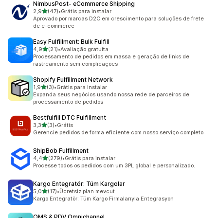
NimbusPost‑ eCommerce Shipping
de 5 estrelas
2,9
(47)
•
Grátis para instalar
47 avaliações ao todo
Aprovado por marcas D2C em crescimento para soluções de frete
de e-commerce
Easy Fulfillment: Bulk Fulfill
de 5 estrelas
4,9
(21)
•
Avaliação gratuita
21 avaliações ao todo
Processamento de pedidos em massa e geração de links de
rastreamento sem complicações
Shopify Fulfillment Network
de 5 estrelas
1,9
(3)
•
Grátis para instalar
3 avaliações ao todo
Expanda seus negócios usando nossa rede de parceiros de
processamento de pedidos
Bestfulfill DTC Fulfillment
de 5 estrelas
3,3
(3)
•
Grátis
3 avaliações ao todo
Gerencie pedidos de forma eficiente com nosso serviço completo
ShipBob Fulfillment
de 5 estrelas
4,4
(279)
•
Grátis para instalar
279 avaliações ao todo
Processe todos os pedidos com um 3PL global e personalizado.
Kargo Entegratör: Tüm Kargolar
de 5 estrelas
5,0
(17)
•
Ücretsiz plan mevcut
17 avaliações ao todo
Kargo Entegratör: Tüm Kargo Firmalarıyla Entegrasyon
OMS & PDV Omnichannel