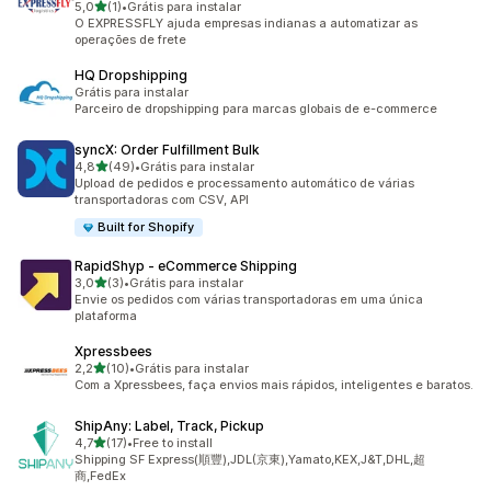
de 5 estrelas
5,0
(1)
•
Grátis para instalar
1 avaliações ao todo
O EXPRESSFLY ajuda empresas indianas a automatizar as
operações de frete
HQ Dropshipping
Grátis para instalar
Parceiro de dropshipping para marcas globais de e-commerce
syncX: Order Fulfillment Bulk
de 5 estrelas
4,8
(49)
•
Grátis para instalar
49 avaliações ao todo
Upload de pedidos e processamento automático de várias
transportadoras com CSV, API
Built for Shopify
RapidShyp ‑ eCommerce Shipping
de 5 estrelas
3,0
(3)
•
Grátis para instalar
3 avaliações ao todo
Envie os pedidos com várias transportadoras em uma única
plataforma
Xpressbees
de 5 estrelas
2,2
(10)
•
Grátis para instalar
10 avaliações ao todo
Com a Xpressbees, faça envios mais rápidos, inteligentes e baratos.
ShipAny: Label, Track, Pickup
de 5 estrelas
4,7
(17)
•
Free to install
17 avaliações ao todo
Shipping SF Express(順豐),JDL(京東),Yamato,KEX,J&T,DHL,超
商,FedEx