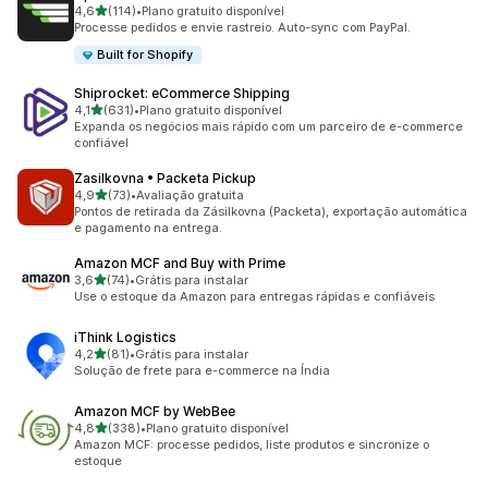
de 5 estrelas
4,6
(114)
•
Plano gratuito disponível
114 avaliações ao todo
Processe pedidos e envie rastreio. Auto-sync com PayPal.
Built for Shopify
Shiprocket: eCommerce Shipping
de 5 estrelas
4,1
(631)
•
Plano gratuito disponível
631 avaliações ao todo
Expanda os negócios mais rápido com um parceiro de e-commerce
confiável
Zasilkovna • Packeta Pickup
de 5 estrelas
4,9
(73)
•
Avaliação gratuita
73 avaliações ao todo
Pontos de retirada da Zásilkovna (Packeta), exportação automática
e pagamento na entrega.
Amazon MCF and Buy with Prime
de 5 estrelas
3,6
(74)
•
Grátis para instalar
74 avaliações ao todo
Use o estoque da Amazon para entregas rápidas e confiáveis
iThink Logistics
de 5 estrelas
4,2
(81)
•
Grátis para instalar
81 avaliações ao todo
Solução de frete para e-commerce na Índia
Amazon MCF by WebBee
de 5 estrelas
4,8
(338)
•
Plano gratuito disponível
338 avaliações ao todo
Amazon MCF: processe pedidos, liste produtos e sincronize o
estoque