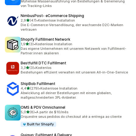
Mühelose Massenausführung von Bestellungen & Generierung
von Tracking-Links
NimbusPost‑ eCommerce Shipping
von 5 Sternen
2,9
(47)
•
Kostenlose Installation
47 Rezensionen insgesamt
Die E-Commerce-Versandlösung, der wachsende D2C-Marken
vertrauen
Shopify Fulfillment Network
von 5 Sternen
1,9
(3)
•
Kostenlose Installation
3 Rezensionen insgesamt
Das eigene Unternehmen mit unserem Netzwerk von Fulfillment-
Partner:innen skalieren
Bestfulfill DTC Fulfillment
von 5 Sternen
3,3
(3)
•
Kostenlos
3 Rezensionen insgesamt
Bestellungen effizient verwalten mit unserem All-in-One-Service
ShipBob Fulfillment
von 5 Sternen
4,4
(279)
•
Kostenlose Installation
279 Rezensionen insgesamt
Abwicklung all deiner Bestellungen mit einem globalen,
maßgeschneiderten 3PL-Anbieter.
OMS & PDV Omnichannel
von 5 Sternen
5,0
(8)
•
A partir de $10/mês
8 Rezensionen insgesamt
Orquestre seus pedidos do checkout até a entrega ao cliente
Built for Shopify
Quiqup: Fulfilment & Delivery