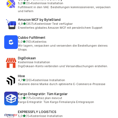
von 5 Sternen
5,0
(3)
•
Kostenlose Installation
3 Rezensionen insgesamt
Fulfillment in den VAE: Bestellungen kommissionieren, verpacken
und liefern
Amazon MCF by ByteStand
von 5 Sternen
4,9
(357)
•
Kostenloser Test verfügbar
357 Rezensionen insgesamt
Erweitertes globales Amazon MCF mit persönlichem Support
Cubbo Fulfillment
von 5 Sternen
5,0
(10)
•
Kostenlos
10 Rezensionen insgesamt
Wir lagern, verpacken und versenden die Bestellungen deines
Shops.
DigiDokaan
Kostenlose Installation
DigiDokaan-Konto verbinden und Versandbuchungen erstellen.
Hive
von 5 Sternen
4,7
(20)
•
Kostenlose Installation
20 Rezensionen insgesamt
Skaliere deine Marke durch optimierte E-Commerce-Prozesse
Kargo Entegratör: Tüm Kargolar
von 5 Sternen
5,0
(17)
•
Ücretsiz plan mevcut
17 Rezensionen insgesamt
Kargo Entegratör: Tüm Kargo Firmalarıyla Entegrasyon
EXPRESSFLY LOGISTICS
von 5 Sternen
5,0
(1)
•
Kostenlose Installation
1 Rezensionen insgesamt