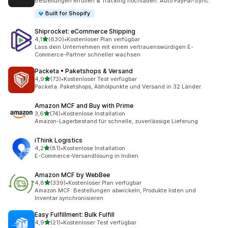
Bestellungen erfüllen & Tracking hochladen. Auto PayPal-Sync.
Built for Shopify
Shiprocket: eCommerce Shipping
von 5 Sternen
4,1
(630)
•
Kostenloser Plan verfügbar
630 Rezensionen insgesamt
Lass dein Unternehmen mit einem vertrauenswürdigen E-
Commerce-Partner schneller wachsen
Packeta • Paketshops & Versand
von 5 Sternen
4,9
(73)
•
Kostenloser Test verfügbar
73 Rezensionen insgesamt
Packeta: Paketshops, Abholpunkte und Versand in 32 Länder.
Amazon MCF and Buy with Prime
von 5 Sternen
3,6
(74)
•
Kostenlose Installation
74 Rezensionen insgesamt
Amazon-Lagerbestand für schnelle, zuverlässige Lieferung
iThink Logistics
von 5 Sternen
4,2
(81)
•
Kostenlose Installation
81 Rezensionen insgesamt
E-Commerce-Versandlösung in Indien
Amazon MCF by WebBee
von 5 Sternen
4,8
(339)
•
Kostenloser Plan verfügbar
339 Rezensionen insgesamt
Amazon MCF: Bestellungen abwickeln, Produkte listen und
Inventar synchronisieren
Easy Fulfillment: Bulk Fulfill
von 5 Sternen
4,9
(21)
•
Kostenloser Test verfügbar
21 Rezensionen insgesamt