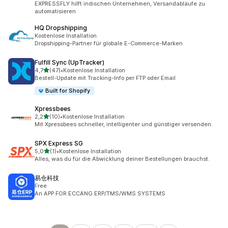
EXPRESSFLY hilft indischen Unternehmen, Versandabläufe zu
automatisieren
HQ Dropshipping
Kostenlose Installation
Dropshipping-Partner für globale E-Commerce-Marken
Fulfill Sync (UpTracker)
von 5 Sternen
4,7
(47)
•
Kostenlose Installation
47 Rezensionen insgesamt
Bestell-Update mit Tracking-Info per FTP oder Email
Built for Shopify
Xpressbees
von 5 Sternen
2,2
(10)
•
Kostenlose Installation
10 Rezensionen insgesamt
Mit Xpressbees schneller, intelligenter und günstiger versenden.
SPX Express SG
von 5 Sternen
5,0
(1)
•
Kostenlose Installation
1 Rezensionen insgesamt
Alles, was du für die Abwicklung deiner Bestellungen brauchst.
易仓科技
Free
An APP FOR ECCANG ERP/TMS/WMS SYSTEMS