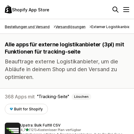
Shopify App Store
Bestellungen und Versand
Versandlösungen
Externer Logistikanbiete
Alle apps für externe logistikanbieter (3pl) mit
Funktionen für tracking-seite
Beauftrage externe Logistikanbieter, um die
Abläufe in deinem Shop und den Versand zu
optimieren.
368 Apps mit
Tracking-Seite
Löschen
Built for Shopify
Upatra: Bulk Fulfill CSV
von 5 Sternen
4,7
(121)
•
Kostenloser Plan verfügbar
121 Rezensionen insgesamt