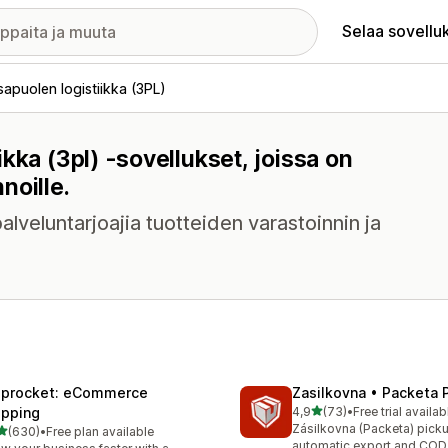
Selaa sovellu
apuolen logistiikka (3PL)
kka (3pl) -sovellukset, joissa on
noille.
lveluntarjoajia tuotteiden varastoinnin ja
iprocket: eCommerce
Zasilkovna • Packeta 
/ 5 tähteä
ipping
4,9
(73)
•
Free trial availab
73 arvostelua yhteensä
Zásilkovna (Packeta) picku
/ 5 tähteä
(630)
•
Free plan available
 arvostelua yhteensä
automatic export and COD