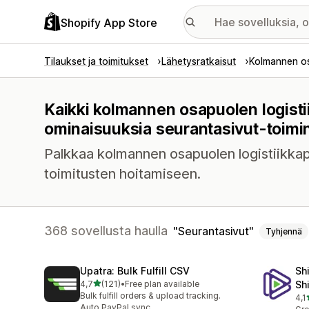
Shopify App Store
Tilaukset ja toimitukset
Lähetysratkaisut
Kolmannen os
Kaikki kolmannen osapuolen logistii
ominaisuuksia seurantasivut-toimin
Palkkaa kolmannen osapuolen logistiikkapa
toimitusten hoitamiseen.
368 sovellusta haulla
Seurantasivut
Tyhjennä
Upatra: Bulk Fulfill CSV
Sh
/ 5 tähteä
4,7
(121)
•
Free plan available
Sh
121 arvostelua yhteensä
Bulk fulfill orders & upload tracking.
4,1
630
Auto PayPal sync.