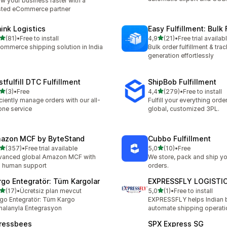
w your business faster with a
sted eCommerce partner
hink Logistics
Easy Fulfillment: Bulk F
/ 5 tähteä
/ 5 tähteä
(81)
•
Free to install
4,9
(21)
•
Free trial availab
arvostelua yhteensä
21 arvostelua yhteensä
ommerce shipping solution in India
Bulk order fulfillment & trac
generation effortlessly
tfulfill DTC Fulfillment
ShipBob Fulfillment
/ 5 tähteä
/ 5 tähteä
(3)
•
Free
4,4
(279)
•
Free to install
rvostelua yhteensä
279 arvostelua yhteensä
iciently manage orders with our all-
Fulfill your everything orde
one service
global, customized 3PL.
azon MCF by ByteStand
Cubbo Fulfillment
/ 5 tähteä
/ 5 tähteä
(357)
•
Free trial available
5,0
(10)
•
Free
 arvostelua yhteensä
10 arvostelua yhteensä
vanced global Amazon MCF with
We store, pack and ship yo
l human support
orders.
rgo Entegratör: Tüm Kargolar
EXPRESSFLY LOGISTI
/ 5 tähteä
/ 5 tähteä
(17)
•
Ücretsiz plan mevcut
5,0
(1)
•
Free to install
arvostelua yhteensä
1 arvostelua yhteensä
go Entegratör: Tüm Kargo
EXPRESSFLY helps Indian 
malarıyla Entegrasyon
automate shipping operati
ressbees
SPX Express SG