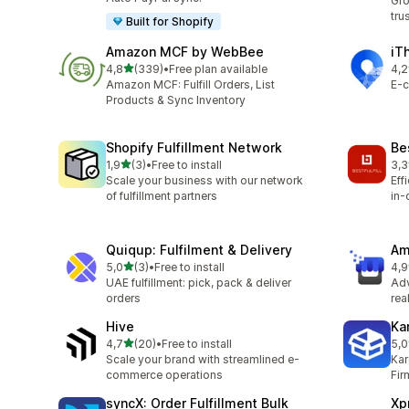
Gro
tru
Built for Shopify
Amazon MCF by WebBee
iT
/ 5 tähteä
4,8
(339)
•
Free plan available
4,2
339 arvostelua yhteensä
81 
Amazon MCF: Fulfill Orders, List
E-c
Products & Sync Inventory
Shopify Fulfillment Network
Bes
/ 5 tähteä
1,9
(3)
•
Free to install
3,3
3 arvostelua yhteensä
3 a
Scale your business with our network
Eff
of fulfillment partners
in-
Quiqup: Fulfilment & Delivery
Am
/ 5 tähteä
5,0
(3)
•
Free to install
4,9
3 arvostelua yhteensä
357
UAE fulfillment: pick, pack & deliver
Ad
orders
rea
Hive
Ka
/ 5 tähteä
4,7
(20)
•
Free to install
5,0
20 arvostelua yhteensä
17 
Scale your brand with streamlined e-
Kar
commerce operations
Fir
syncX: Order Fulfillment Bulk
Xp