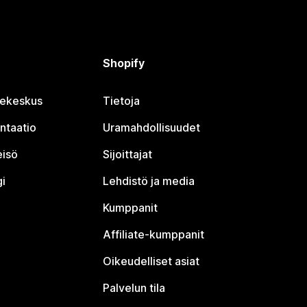
Shopify
jekeskus
Tietoja
ntaatio
Uramahdollisuudet
eisö
Sijoittajat
i
Lehdistö ja media
Kumppanit
Affiliate-kumppanit
Oikeudelliset asiat
Palvelun tila