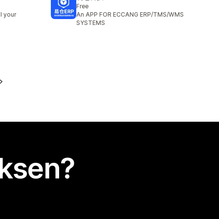
Free
l your
An APP FOR ECCANG ERP/TMS/WMS
SYSTEMS
uksen?