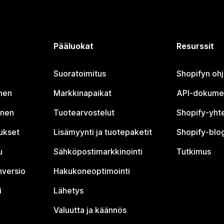
Pääluokat
Resurssit
Suoratoimitus
Shopifyn oh
nen
Markkinapaikat
API-dokume
inen
Tuotearvostelut
Shopify-yht
tukset
Lisämyynti ja tuotepaketit
Shopify-blog
u
Sähköpostimarkkinointi
Tutkimus
nversio
Hakukoneoptimointi
i
Lähetys
Valuutta ja käännös