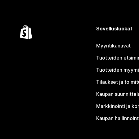
Sovellusluokat
Myyntikanavat
Tuotteiden etsimi
Tuotteiden myym
Tilaukset ja toimi
Kaupan suunnittel
Markkinointi ja ko
Kaupan hallinnoint