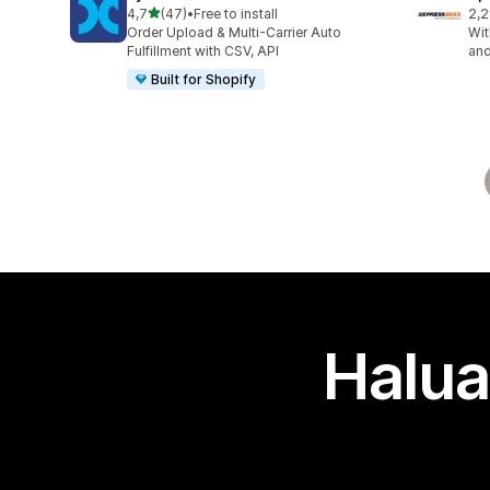
/ 5 tähteä
4,7
(47)
•
Free to install
2,2
47 arvostelua yhteensä
10 
Order Upload & Multi-Carrier Auto
Wit
Fulfillment with CSV, API
and
Built for Shopify
Halua