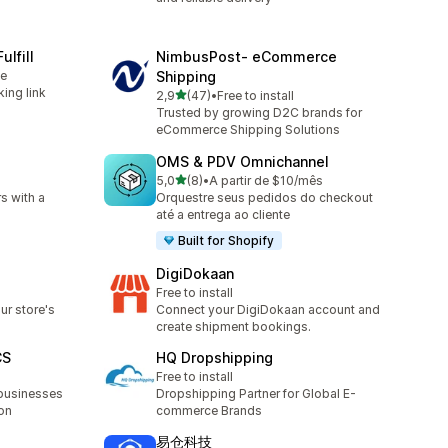
ulfill
NimbusPost‑ eCommerce
le
Shipping
king link
/ 5 tähteä
2,9
(47)
•
Free to install
47 arvostelua yhteensä
Trusted by growing D2C brands for
eCommerce Shipping Solutions
OMS & PDV Omnichannel
/ 5 tähteä
5,0
(8)
•
A partir de $10/mês
8 arvostelua yhteensä
rs with a
Orquestre seus pedidos do checkout
até a entrega ao cliente
Built for Shopify
DigiDokaan
Free to install
ur store's
Connect your DigiDokaan account and
create shipment bookings.
CS
HQ Dropshipping
Free to install
businesses
Dropshipping Partner for Global E-
on
commerce Brands
易仓科技