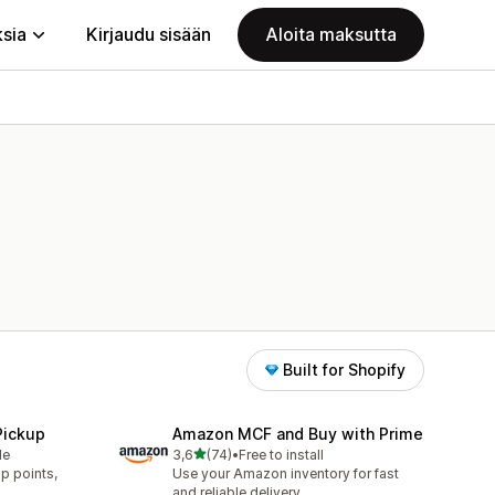
ksia
Kirjaudu sisään
Aloita maksutta
Built for Shopify
Pickup
Amazon MCF and Buy with Prime
/ 5 tähteä
le
3,6
(74)
•
Free to install
74 arvostelua yhteensä
p points,
Use your Amazon inventory for fast
.
and reliable delivery