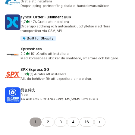
Gratis att installera
Dropshipping-partner för globala e-handelsvarumärken
syncX: Order Fulfillment Bulk
av 5 stjärnor
4,7
(47)
•
Gratis att installera
47 recensioner totalt
Orderuppladdning och automatisk uppfyllelse med flera
transportörer via CSV, API
Built for Shopify
Xpressbees
av 5 stjärnor
2,2
(10)
•
Gratis att installera
10 recensioner totalt
Med Xpressbees skickar du snabbare, smartare och billigare.
SPX Express SG
av 5 stjärnor
5,0
(1)
•
Gratis att installera
1 recensioner totalt
Allt du behöver för att expediera dina ordrar.
易仓科技
Free
An APP FOR ECCANG ERP/TMS/WMS SYSTEMS
1
2
3
4
16