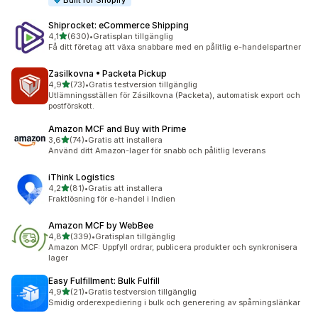
Built for Shopify
Shiprocket: eCommerce Shipping
av 5 stjärnor
4,1
(630)
•
Gratisplan tillgänglig
630 recensioner totalt
Få ditt företag att växa snabbare med en pålitlig e-handelspartner
Zasilkovna • Packeta Pickup
av 5 stjärnor
4,9
(73)
•
Gratis testversion tillgänglig
73 recensioner totalt
Utlämningsställen för Zásilkovna (Packeta), automatisk export och
postförskott.
Amazon MCF and Buy with Prime
av 5 stjärnor
3,6
(74)
•
Gratis att installera
74 recensioner totalt
Använd ditt Amazon-lager för snabb och pålitlig leverans
iThink Logistics
av 5 stjärnor
4,2
(81)
•
Gratis att installera
81 recensioner totalt
Fraktlösning för e-handel i Indien
Amazon MCF by WebBee
av 5 stjärnor
4,8
(339)
•
Gratisplan tillgänglig
339 recensioner totalt
Amazon MCF: Uppfyll ordrar, publicera produkter och synkronisera
lager
Easy Fulfillment: Bulk Fulfill
av 5 stjärnor
4,9
(21)
•
Gratis testversion tillgänglig
21 recensioner totalt
Smidig orderexpediering i bulk och generering av spårningslänkar