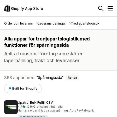
Shopify App Store
Order och leverans
Leveranslösningar
Tredjepartslogistik
Alla appar för tredjepartslogistik med
funktioner för spårningssida
Anlita transportföretag som sköter
lagerhållning, frakt och leveranser.
368 appar med
Spårningssida
Rensa
Built for Shopify
Upatra: Bulk Fulfill CSV
av 5 stjärnor
4,7
(121)
•
Gratisplan tillgänglig
121 recensioner totalt
Hantera order & ladda upp spårning. Auto PayPal-synk.