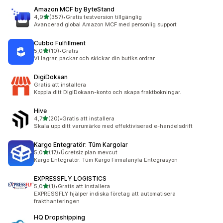
Amazon MCF by ByteStand
av 5 stjärnor
4,9
(357)
•
Gratis testversion tillgänglig
357 recensioner totalt
Avancerad global Amazon MCF med personlig support
Cubbo Fulfillment
av 5 stjärnor
5,0
(10)
•
Gratis
10 recensioner totalt
Vi lagrar, packar och skickar din butiks ordrar.
DigiDokaan
Gratis att installera
Koppla ditt DigiDokaan-konto och skapa fraktbokningar.
Hive
av 5 stjärnor
4,7
(20)
•
Gratis att installera
20 recensioner totalt
Skala upp ditt varumärke med effektiviserad e-handelsdrift
Kargo Entegratör: Tüm Kargolar
av 5 stjärnor
5,0
(17)
•
Ücretsiz plan mevcut
17 recensioner totalt
Kargo Entegratör: Tüm Kargo Firmalarıyla Entegrasyon
EXPRESSFLY LOGISTICS
av 5 stjärnor
5,0
(1)
•
Gratis att installera
1 recensioner totalt
EXPRESSFLY hjälper indiska företag att automatisera
frakthanteringen
HQ Dropshipping