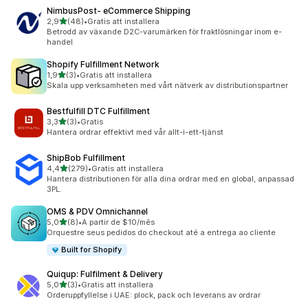
NimbusPost‑ eCommerce Shipping
av 5 stjärnor
2,9
(48)
•
Gratis att installera
48 recensioner totalt
Betrodd av växande D2C-varumärken för fraktlösningar inom e-
handel
Shopify Fulfillment Network
av 5 stjärnor
1,9
(3)
•
Gratis att installera
3 recensioner totalt
Skala upp verksamheten med vårt nätverk av distributionspartner
Bestfulfill DTC Fulfillment
av 5 stjärnor
3,3
(3)
•
Gratis
3 recensioner totalt
Hantera ordrar effektivt med vår allt-i-ett-tjänst
ShipBob Fulfillment
av 5 stjärnor
4,4
(279)
•
Gratis att installera
279 recensioner totalt
Hantera distributionen för alla dina ordrar med en global, anpassad
3PL.
OMS & PDV Omnichannel
av 5 stjärnor
5,0
(8)
•
A partir de $10/mês
8 recensioner totalt
Orquestre seus pedidos do checkout até a entrega ao cliente
Built for Shopify
Quiqup: Fulfilment & Delivery
av 5 stjärnor
5,0
(3)
•
Gratis att installera
3 recensioner totalt
Orderuppfyllelse i UAE: plock, pack och leverans av ordrar