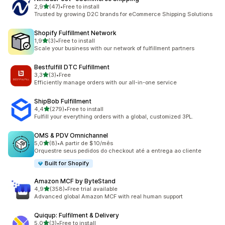
z 5 hvězd
2,9
(47)
•
Free to install
Celkový počet recenzí: 47
Trusted by growing D2C brands for eCommerce Shipping Solutions
Shopify Fulfillment Network
z 5 hvězd
1,9
(3)
•
Free to install
Celkový počet recenzí: 3
Scale your business with our network of fulfillment partners
Bestfulfill DTC Fulfillment
z 5 hvězd
3,3
(3)
•
Free
Celkový počet recenzí: 3
Efficiently manage orders with our all-in-one service
ShipBob Fulfillment
z 5 hvězd
4,4
(279)
•
Free to install
Celkový počet recenzí: 279
Fulfill your everything orders with a global, customized 3PL.
OMS & PDV Omnichannel
z 5 hvězd
5,0
(8)
•
A partir de $10/mês
Celkový počet recenzí: 8
Orquestre seus pedidos do checkout até a entrega ao cliente
Built for Shopify
Amazon MCF by ByteStand
z 5 hvězd
4,9
(358)
•
Free trial available
Celkový počet recenzí: 358
Advanced global Amazon MCF with real human support
Quiqup: Fulfilment & Delivery
z 5 hvězd
5,0
(3)
•
Free to install