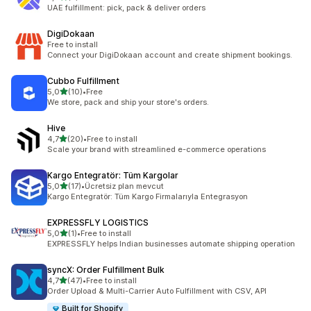
Celkový počet recenzí: 3
UAE fulfillment: pick, pack & deliver orders
DigiDokaan
Free to install
Connect your DigiDokaan account and create shipment bookings.
Cubbo Fulfillment
z 5 hvězd
5,0
(10)
•
Free
Celkový počet recenzí: 10
We store, pack and ship your store's orders.
Hive
z 5 hvězd
4,7
(20)
•
Free to install
Celkový počet recenzí: 20
Scale your brand with streamlined e-commerce operations
Kargo Entegratör: Tüm Kargolar
z 5 hvězd
5,0
(17)
•
Ücretsiz plan mevcut
Celkový počet recenzí: 17
Kargo Entegratör: Tüm Kargo Firmalarıyla Entegrasyon
EXPRESSFLY LOGISTICS
z 5 hvězd
5,0
(1)
•
Free to install
Celkový počet recenzí: 1
EXPRESSFLY helps Indian businesses automate shipping operation
syncX: Order Fulfillment Bulk
z 5 hvězd
4,7
(47)
•
Free to install
Celkový počet recenzí: 47
Order Upload & Multi-Carrier Auto Fulfillment with CSV, API
Built for Shopify