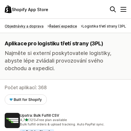
Shopify App Store
Objednávky a doprava
Řešení expedice
Logistika třetí strany (3PL)
Aplikace pro logistiku třetí strany (3PL)
Najměte si externí poskytovatele logistiky,
abyste lépe zvládali provozování svého
obchodu a expedici.
Počet aplikací: 368
Built for Shopify
Upatra: Bulk Fulfill CSV
z 5 hvězd
4,7
(121)
•
Free plan available
Celkový počet recenzí: 121
Bulk fulfill orders & upload tracking. Auto PayPal sync.