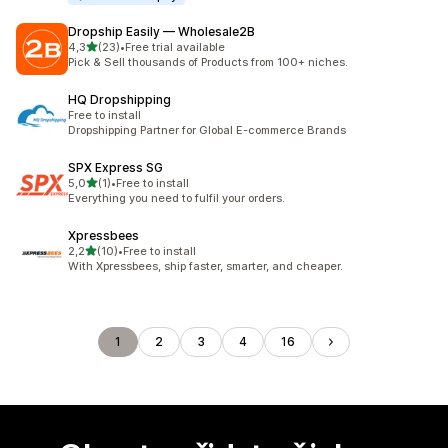
Dropship Easily — Wholesale2B
z 5 hvězd
4,3
(23)
•
Free trial available
Celkový počet recenzí: 23
Pick & Sell thousands of Products from 100+ niches.
HQ Dropshipping
Free to install
Dropshipping Partner for Global E-commerce Brands
SPX Express SG
z 5 hvězd
5,0
(1)
•
Free to install
Celkový počet recenzí: 1
Everything you need to fulfil your orders.
Xpressbees
z 5 hvězd
2,2
(10)
•
Free to install
Celkový počet recenzí: 10
With Xpressbees, ship faster, smarter, and cheaper.
1
2
3
4
16