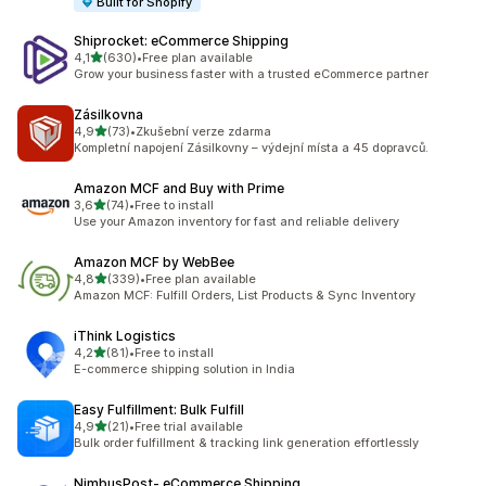
Built for Shopify
Shiprocket: eCommerce Shipping
z 5 hvězd
4,1
(630)
•
Free plan available
Celkový počet recenzí: 630
Grow your business faster with a trusted eCommerce partner
Zásilkovna
z 5 hvězd
4,9
(73)
•
Zkušební verze zdarma
Celkový počet recenzí: 73
Kompletní napojení Zásilkovny – výdejní místa a 45 dopravců.
Amazon MCF and Buy with Prime
z 5 hvězd
3,6
(74)
•
Free to install
Celkový počet recenzí: 74
Use your Amazon inventory for fast and reliable delivery
Amazon MCF by WebBee
z 5 hvězd
4,8
(339)
•
Free plan available
Celkový počet recenzí: 339
Amazon MCF: Fulfill Orders, List Products & Sync Inventory
iThink Logistics
z 5 hvězd
4,2
(81)
•
Free to install
Celkový počet recenzí: 81
E-commerce shipping solution in India
Easy Fulfillment: Bulk Fulfill
z 5 hvězd
4,9
(21)
•
Free trial available
Celkový počet recenzí: 21
Bulk order fulfillment & tracking link generation effortlessly
NimbusPost‑ eCommerce Shipping