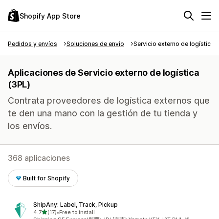
Shopify App Store
Pedidos y envíos
Soluciones de envío
Servicio externo de logística 
Aplicaciones de Servicio externo de logística
(3PL)
Contrata proveedores de logística externos que
te den una mano con la gestión de tu tienda y
los envíos.
368 aplicaciones
Built for Shopify
ShipAny: Label, Track, Pickup
de 5 estrellas
4.7
(17)
•
Free to install
17 reseñas en total