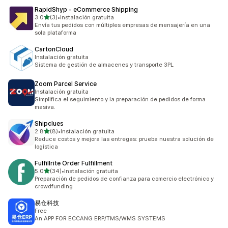
RapidShyp ‑ eCommerce Shipping
de 5 estrellas
3.0
(3)
•
Instalación gratuita
3 reseñas en total
Envía tus pedidos con múltiples empresas de mensajería en una
sola plataforma
CartonCloud
Instalación gratuita
Sistema de gestión de almacenes y transporte 3PL
Zoom Parcel Service
Instalación gratuita
Simplifica el seguimiento y la preparación de pedidos de forma
masiva.
Shipclues
de 5 estrellas
2.8
(8)
•
Instalación gratuita
8 reseñas en total
Reduce costos y mejora las entregas: prueba nuestra solución de
logística
Fulfillrite Order Fulfillment
de 5 estrellas
5.0
(34)
•
Instalación gratuita
34 reseñas en total
Preparación de pedidos de confianza para comercio electrónico y
crowdfunding
易仓科技
Free
An APP FOR ECCANG ERP/TMS/WMS SYSTEMS