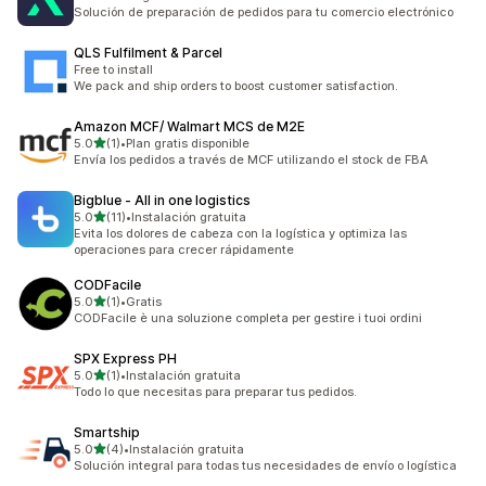
Solución de preparación de pedidos para tu comercio electrónico
QLS Fulfilment & Parcel
Free to install
We pack and ship orders to boost customer satisfaction.
Amazon MCF/ Walmart MCS de M2E
de 5 estrellas
5.0
(1)
•
Plan gratis disponible
1 reseñas en total
Envía los pedidos a través de MCF utilizando el stock de FBA
Bigblue ‑ All in one logistics
de 5 estrellas
5.0
(11)
•
Instalación gratuita
11 reseñas en total
Evita los dolores de cabeza con la logística y optimiza las
operaciones para crecer rápidamente
CODFacile
de 5 estrellas
5.0
(1)
•
Gratis
1 reseñas en total
CODFacile è una soluzione completa per gestire i tuoi ordini
SPX Express PH
de 5 estrellas
5.0
(1)
•
Instalación gratuita
1 reseñas en total
Todo lo que necesitas para preparar tus pedidos.
Smartship
de 5 estrellas
5.0
(4)
•
Instalación gratuita
4 reseñas en total
Solución integral para todas tus necesidades de envío o logística