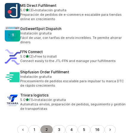
MS Direct Fulfillment
de 5 estrellas
5.0
(3)
•
Instalación gratuita
3 reseñas en total
Preparación de pedidos de e-commerce escalable para tiendas
online en crecimiento
GoSweetSpot Dispatch
Instalación gratuita
Fácil de usar, con tarifas de envío increíbles. Te permite ahorrar
dinero.
FFN Connect
de 5 estrellas
5.0
(2)
•
Free to install
2 reseñas en total
Connect easily to the JTL-FFN and manage your fulfillments
Shipfusion Order Fulfillment
Instalación gratuita
Procesamiento de pedidos escalable para impulsar tu marca DTC
de rápido crecimiento.
Trivara logistics
de 5 estrellas
5.0
(1)
•
Instalación gratuita
1 reseñas en total
Automatiza envíos, preparación de pedidos, seguimiento y gestión
de transportistas
1
2
3
4
5
16