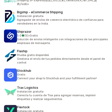
Shipping SF Express(順豐),JDL(京東),Yamato,KEX,J&T,DHL,超
商,FedEx
Bigship ‑ eCommerce Shipping
Instalación gratuita
Agregador de envíos de comercio electrónico de confianza para
vendedores en la India.
Shiprazor
de 5 estrellas
5.0
(5)
•
Gratis
5 reseñas en total
Solución de envíos inteligente con integraciones de las principales
empresas de mensajería
Flaship
Prueba gratis disponible
Gestiona el envío de tus pedidos directamente desde el panel de
control.
Stockhub
Gratis
Connect your shop to Stockhub and your fulfillment partner!
Trax Logistics
Instalación gratuita
Conecta tu cuenta de Trax para agregar reservas, imprimir
etiquetas y realizar seguimientos.
Flextock
Instalación gratuita