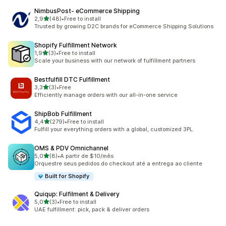
NimbusPost‑ eCommerce Shipping
/ 5 tähteä
2,9
(48)
•
Free to install
48 arvostelua yhteensä
Trusted by growing D2C brands for eCommerce Shipping Solutions
Shopify Fulfillment Network
/ 5 tähteä
1,9
(3)
•
Free to install
3 arvostelua yhteensä
Scale your business with our network of fulfillment partners
Bestfulfill DTC Fulfillment
/ 5 tähteä
3,3
(3)
•
Free
3 arvostelua yhteensä
Efficiently manage orders with our all-in-one service
ShipBob Fulfillment
/ 5 tähteä
4,4
(279)
•
Free to install
279 arvostelua yhteensä
Fulfill your everything orders with a global, customized 3PL.
OMS & PDV Omnichannel
/ 5 tähteä
5,0
(8)
•
A partir de $10/mês
8 arvostelua yhteensä
Orquestre seus pedidos do checkout até a entrega ao cliente
Built for Shopify
Quiqup: Fulfilment & Delivery
/ 5 tähteä
5,0
(3)
•
Free to install
3 arvostelua yhteensä
UAE fulfillment: pick, pack & deliver orders