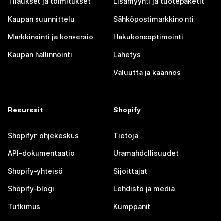
Tilaukset ja toimitukset
Lisämyynti ja tuotepaketit
Kaupan suunnittelu
Sähköpostimarkkinointi
Markkinointi ja konversio
Hakukoneoptimointi
Kaupan hallinnointi
Lähetys
Valuutta ja käännös
Resurssit
Shopify
Shopifyn ohjekeskus
Tietoja
API-dokumentaatio
Uramahdollisuudet
Shopify-yhteisö
Sijoittajat
Shopify-blogi
Lehdistö ja media
Tutkimus
Kumppanit