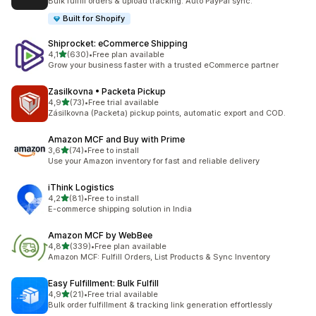
Bulk fulfill orders & upload tracking. Auto PayPal sync.
Built for Shopify
Shiprocket: eCommerce Shipping
/ 5 tähteä
4,1
(630)
•
Free plan available
630 arvostelua yhteensä
Grow your business faster with a trusted eCommerce partner
Zasilkovna • Packeta Pickup
/ 5 tähteä
4,9
(73)
•
Free trial available
73 arvostelua yhteensä
Zásilkovna (Packeta) pickup points, automatic export and COD.
Amazon MCF and Buy with Prime
/ 5 tähteä
3,6
(74)
•
Free to install
74 arvostelua yhteensä
Use your Amazon inventory for fast and reliable delivery
iThink Logistics
/ 5 tähteä
4,2
(81)
•
Free to install
81 arvostelua yhteensä
E-commerce shipping solution in India
Amazon MCF by WebBee
/ 5 tähteä
4,8
(339)
•
Free plan available
339 arvostelua yhteensä
Amazon MCF: Fulfill Orders, List Products & Sync Inventory
Easy Fulfillment: Bulk Fulfill
/ 5 tähteä
4,9
(21)
•
Free trial available
21 arvostelua yhteensä
Bulk order fulfillment & tracking link generation effortlessly