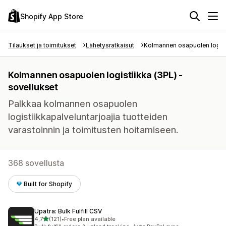
Shopify App Store
Tilaukset ja toimitukset
Lähetysratkaisut
Kolmannen osapuolen logist
Kolmannen osapuolen logistiikka (3PL) -
sovellukset
Palkkaa kolmannen osapuolen
logistiikkapalveluntarjoajia tuotteiden
varastoinnin ja toimitusten hoitamiseen.
368 sovellusta
Built for Shopify
Upatra: Bulk Fulfill CSV
/ 5 tähteä
4,7
(121)
•
Free plan available
121 arvostelua yhteensä