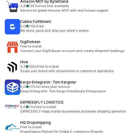
Amazon MCF by ByteStand
/ 5 tähteä
4,9
(357)
•
Free trial available
357 arvostelua yhteensä
Advanced global Amazon MCF with real human support
Cubbo Fulfillment
/ 5 tähteä
5,0
(10)
•
Free
10 arvostelua yhteensä
We store, pack and ship your store's orders.
DigiDokaan
Free to install
Connect your DigiDokaan account and create shipment bookings.
Hive
/ 5 tähteä
4,7
(20)
•
Free to install
20 arvostelua yhteensä
Scale your brand with streamlined e-commerce operations
Kargo Entegratör: Tüm Kargolar
/ 5 tähteä
5,0
(17)
•
Ücretsiz plan mevcut
17 arvostelua yhteensä
Kargo Entegratör: Tüm Kargo Firmalarıyla Entegrasyon
EXPRESSFLY LOGISTICS
/ 5 tähteä
5,0
(1)
•
Free to install
1 arvostelua yhteensä
EXPRESSFLY helps Indian businesses automate shipping operation
HQ Dropshipping
Free to install
Dropshipping Partner for Global E-commerce Brands