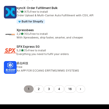
syncX: Order Fulfillment Bulk
/ 5 tähteä
4,7
(47)
•
Free to install
47 arvostelua yhteensä
Order Upload & Multi-Carrier Auto Fulfillment with CSV, API
Built for Shopify
Xpressbees
/ 5 tähteä
2,2
(10)
•
Free to install
10 arvostelua yhteensä
With Xpressbees, ship faster, smarter, and cheaper.
SPX Express SG
/ 5 tähteä
5,0
(1)
•
Free to install
1 arvostelua yhteensä
Everything you need to fulfil your orders.
易仓科技
Free
An APP FOR ECCANG ERP/TMS/WMS SYSTEMS
1
2
3
4
16