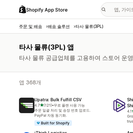
Shopify App Store
주문 및 배송
배송 솔루션
타사 물류(3PL)
타사 물류(3PL) 앱
타사 물류 공급업체를 고용하여 스토어 운영
앱 368개
Upatra: Bulk Fulfill CSV
Sh
별 5개 중
4.7
(121)
•
무료 플랜 사용 가능
Sh
총 리뷰 121개
주문 일괄 처리 및 송장 번호 업로드.
4.1
총 
PayPal 자동 동기화.
Gro
tru
Built for Shopify
iThink Logistics
Am