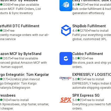
별 5개 중
별 5개 중
(339)
•
Free plan available
4.9
(21)
•
Free trial availab
리뷰 339개
총 리뷰 21개
zon MCF: Fulfill Orders, List
Bulk order fulfillment & trac
ducts & Sync Inventory
generation effortlessly
tfulfill DTC Fulfillment
ShipBob Fulfillment
별 5개 중
별 5개 중
(3)
•
Free
4.4
(279)
•
Free to install
리뷰 3개
총 리뷰 279개
iciently manage orders with our all-
Fulfill your everything orde
one service
global, customized 3PL.
azon MCF by ByteStand
Cubbo Fulfillment
별 5개 중
별 5개 중
(357)
•
Free trial available
5.0
(10)
•
Free
리뷰 357개
총 리뷰 10개
vanced global Amazon MCF with
We store, pack and ship yo
l human support
orders.
rgo Entegratör: Tüm Kargolar
EXPRESSFLY LOGISTI
별 5개 중
별 5개 중
(17)
•
Ücretsiz plan mevcut
5.0
(1)
•
Free to install
리뷰 17개
총 리뷰 1개
go Entegratör: Tüm Kargo
EXPRESSFLY helps Indian 
malarıyla Entegrasyon
automate shipping operati
ressbees
SPX Express SG
별 5개 중
별 5개 중
(10)
•
Free to install
5.0
(1)
•
Free to install
리뷰 10개
총 리뷰 1개
h Xpressbees, ship faster, smarter,
Everything you need to fulfi
 cheaper.
orders.