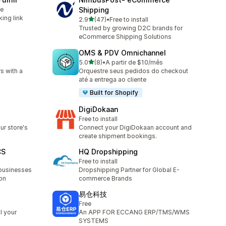
le
Shipping
king link
별 5개 중
2.9
(47)
•
Free to install
총 리뷰 47개
Trusted by growing D2C brands for
eCommerce Shipping Solutions
OMS & PDV Omnichannel
별 5개 중
5.0
(8)
•
A partir de $10/mês
총 리뷰 8개
rs with a
Orquestre seus pedidos do checkout
até a entrega ao cliente
Built for Shopify
DigiDokaan
Free to install
ur store's
Connect your DigiDokaan account and
create shipment bookings.
CS
HQ Dropshipping
Free to install
businesses
Dropshipping Partner for Global E-
on
commerce Brands
易仓科技
Free
l your
An APP FOR ECCANG ERP/TMS/WMS
SYSTEMS