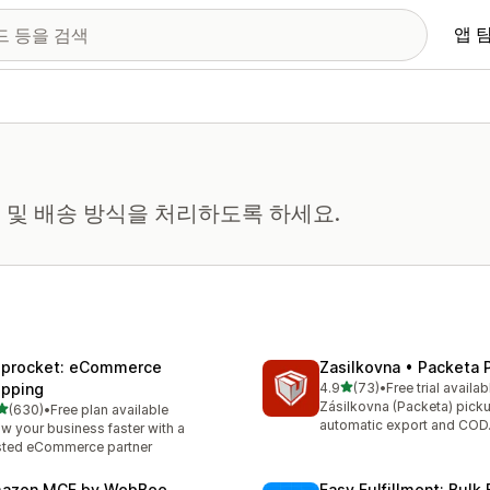
앱 
 및 배송 방식을 처리하도록 하세요.
iprocket: eCommerce
Zasilkovna • Packeta 
별 5개 중
ipping
4.9
(73)
•
Free trial availab
총 리뷰 73개
Zásilkovna (Packeta) picku
별 5개 중
(630)
•
Free plan available
리뷰 630개
automatic export and COD
w your business faster with a
sted eCommerce partner
azon MCF by WebBee
Easy Fulfillment: Bulk F