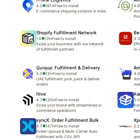
별 5개 중
4.2
(81)
•
Free to install
4.8
총 리뷰 81개
총 
E-commerce shipping solution in India
Ama
Pro
Shopify Fulfillment Network
Bes
별 5개 중
1.9
(3)
•
Free to install
3.3
총 리뷰 3개
총 
Scale your business with our network
Eff
of fulfillment partners
in-
Quiqup: Fulfilment & Delivery
Am
별 5개 중
5.0
(3)
•
Free to install
4.9
총 리뷰 3개
총 
UAE fulfillment: pick, pack & deliver
Ad
orders
rea
Hive
Ka
별 5개 중
4.7
(20)
•
Free to install
5.0
총 리뷰 20개
총 
Scale your brand with streamlined e-
Kar
commerce operations
Fir
syncX: Order Fulfillment Bulk
Xp
별 5개 중
4.7
(47)
•
Free to install
2.2
총 리뷰 47개
총 
Order Upload & Multi-Carrier Auto
Wit
Fulfillment with CSV, API
and