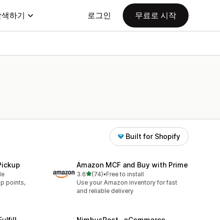
탐색하기
로그인
무료로 시작
Built for Shopify
Pickup
Amazon MCF and Buy with Prime
별 5개 중
le
3.6
(74)
•
Free to install
총 리뷰 74개
p points,
Use your Amazon inventory for fast
.
and reliable delivery
ulfill
NimbusPost‑ eCommerce