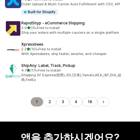
총 리뷰 49개
Order Upload & Multi-Carrier Auto Fulfillment with CSV, API
Built for Shopify
RapidShyp ‑ eCommerce Shipping
별 5개 중
3.0
(3)
•
Free to install
총 리뷰 3개
Ship your orders with multiple couriers on a single platform
Xpressbees
별 5개 중
2.2
(10)
•
Free to install
총 리뷰 10개
With Xpressbees, ship faster, smarter, and cheaper.
ShipAny: Label, Track, Pickup
별 5개 중
4.7
(17)
•
Free to install
총 리뷰 17개
Shipping SF Express(順豐),JDL(京東),Yamato,KEX,J&T,DHL,超
商,FedEx
1
2
3
4
16
앱을 추가하시겠어요?