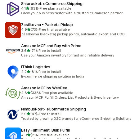
Shiprocket: eCommerce Shipping
별 5개 중
4.1
(631)
•
Free plan available
총 리뷰 631개
Grow your business faster with a trusted eCommerce partner
Zasilkovna • Packeta Pickup
별 5개 중
4.9
(73)
•
Free trial available
총 리뷰 73개
Zásilkovna (Packeta) pickup points, automatic export and COD.
Amazon MCF and Buy with Prime
별 5개 중
3.6
(74)
•
Free to install
총 리뷰 74개
Use your Amazon inventory for fast and reliable delivery
iThink Logistics
별 5개 중
4.2
(81)
•
Free to install
총 리뷰 81개
E-commerce shipping solution in India
Amazon MCF by WebBee
별 5개 중
4.8
(338)
•
Free plan available
총 리뷰 338개
Amazon MCF: Fulfill Orders, List Products & Sync Inventory
NimbusPost‑ eCommerce Shipping
별 5개 중
2.9
(47)
•
Free to install
총 리뷰 47개
Trusted by growing D2C brands for eCommerce Shipping Solutions
Easy Fulfillment: Bulk Fulfill
별 5개 중
4.9
(21)
•
Free trial available
총 리뷰 21개