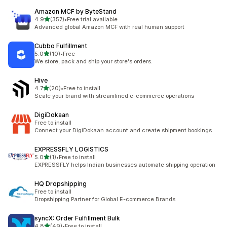
Amazon MCF by ByteStand
별 5개 중
4.9
(357)
•
Free trial available
총 리뷰 357개
Advanced global Amazon MCF with real human support
Cubbo Fulfillment
별 5개 중
5.0
(10)
•
Free
총 리뷰 10개
We store, pack and ship your store's orders.
Hive
별 5개 중
4.7
(20)
•
Free to install
총 리뷰 20개
Scale your brand with streamlined e-commerce operations
DigiDokaan
Free to install
Connect your DigiDokaan account and create shipment bookings.
EXPRESSFLY LOGISTICS
별 5개 중
5.0
(1)
•
Free to install
총 리뷰 1개
EXPRESSFLY helps Indian businesses automate shipping operation
HQ Dropshipping
Free to install
Dropshipping Partner for Global E-commerce Brands
syncX: Order Fulfillment Bulk
별 5개 중
4.8
(49)
•
Free to install