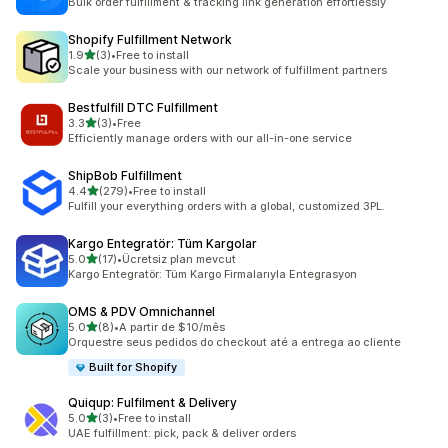
Bulk order fulfillment & tracking link generation effortlessly
Shopify Fulfillment Network
별 5개 중
1.9
(3)
•
Free to install
총 리뷰 3개
Scale your business with our network of fulfillment partners
Bestfulfill DTC Fulfillment
별 5개 중
3.3
(3)
•
Free
총 리뷰 3개
Efficiently manage orders with our all-in-one service
ShipBob Fulfillment
별 5개 중
4.4
(279)
•
Free to install
총 리뷰 279개
Fulfill your everything orders with a global, customized 3PL.
Kargo Entegratör: Tüm Kargolar
별 5개 중
5.0
(17)
•
Ücretsiz plan mevcut
총 리뷰 17개
Kargo Entegratör: Tüm Kargo Firmalarıyla Entegrasyon
OMS & PDV Omnichannel
별 5개 중
5.0
(8)
•
A partir de $10/mês
총 리뷰 8개
Orquestre seus pedidos do checkout até a entrega ao cliente
Built for Shopify
Quiqup: Fulfilment & Delivery
별 5개 중
5.0
(3)
•
Free to install
총 리뷰 3개
UAE fulfillment: pick, pack & deliver orders