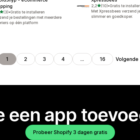
van 5 sterren
ipping
2,2
(10)
•
Gratis te installe
10 recensies in totaal
Met Xpressbees verzend je 
van 5 sterren
(3)
•
Gratis te installeren
ecensies in totaal
slimmer en goedkoper.
zend je bestellingen met meerdere
riers op één platform
Volgende
1
2
3
4
…
16
je een app toevo
Probeer Shopify 3 dagen gratis