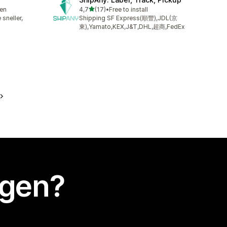
van 5 sterren
ren
4,7
(17)
•
Free to install
17 recensies in totaal
sneller,
Shipping SF Express(順豐),JDL(京
東),Yamato,KEX,J&T,DHL,超商,FedEx
egen?