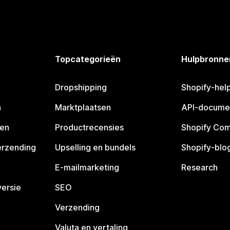
Topcategorieën
Hulpbronne
Dropshipping
Shopify-hel
n
Marktplaatsen
API-docume
pen
Productrecensies
Shopify Co
erzending
Upselling en bundels
Shopify-blo
E-mailmarketing
Research
ersie
SEO
Verzending
Valuta en vertaling