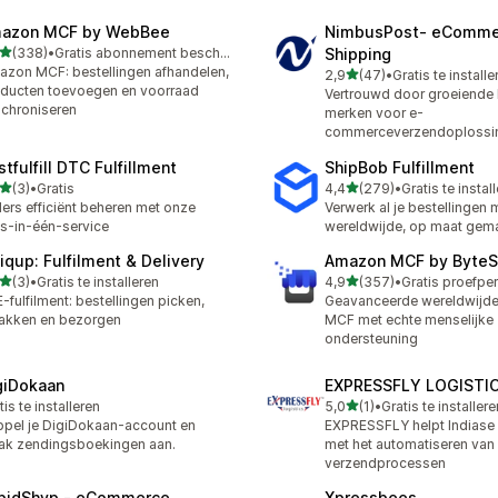
azon MCF by WebBee
NimbusPost‑ eComme
van 5 sterren
(338)
•
Gratis abonnement beschikbaar
Shipping
 recensies in totaal
zon MCF: bestellingen afhandelen,
van 5 sterren
2,9
(47)
•
Gratis te installe
47 recensies in totaal
ducten toevoegen en voorraad
Vertrouwd door groeiende
chroniseren
merken voor e-
commerceverzendoplossi
tfulfill DTC Fulfillment
ShipBob Fulfillment
van 5 sterren
van 5 sterren
(3)
•
Gratis
4,4
(279)
•
Gratis te instal
ecensies in totaal
279 recensies in totaal
ers efficiënt beheren met onze
Verwerk al je bestellingen 
es-in-één-service
wereldwijde, op maat gem
iqup: Fulfilment & Delivery
Amazon MCF by ByteS
van 5 sterren
van 5 sterren
(3)
•
Gratis te installeren
4,9
(357)
•
ecensies in totaal
357 recensies in totaal
-fulfilment: bestellingen picken,
Geavanceerde wereldwijd
akken en bezorgen
MCF met echte menselijke
ondersteuning
giDokaan
EXPRESSFLY LOGISTI
van 5 sterren
tis te installeren
5,0
(1)
•
Gratis te installere
1 recensies in totaal
pel je DigiDokaan-account en
EXPRESSFLY helpt Indiase 
k zendingsboekingen aan.
met het automatiseren van
verzendprocessen
pidShyp ‑ eCommerce
Xpressbees