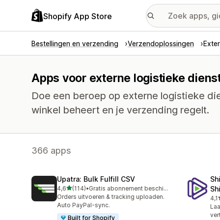
Shopify App Store
Bestellingen en verzending
Verzendoplossingen
Exter
Apps voor externe logistieke diens
Doe een beroep op externe logistieke dien
winkel beheert en je verzending regelt.
366 apps
Upatra: Bulk Fulfill CSV
Sh
van 5 sterren
4,6
(114)
•
Gratis abonnement beschikbaar
Sh
114 recensies in totaal
Orders uitvoeren & tracking uploaden.
4,1
631
Auto PayPal-sync.
Laa
ver
Built for Shopify