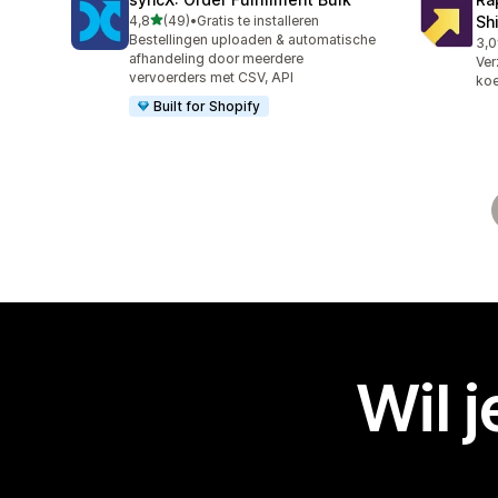
van 5 sterren
4,8
(49)
•
Gratis te installeren
Sh
49 recensies in totaal
Bestellingen uploaden & automatische
3,0
3 r
afhandeling door meerdere
Ver
vervoerders met CSV, API
koe
Built for Shopify
Wil 