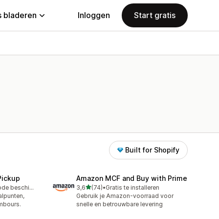
 bladeren
Inloggen
Start gratis
Built for Shopify
Pickup
Amazon MCF and Buy with Prime
van 5 sterren
Gratis proefperiode beschikbaar
3,6
(74)
•
Gratis te installeren
74 recensies in totaal
alpunten,
Gebruik je Amazon-voorraad voor
mbours.
snelle en betrouwbare levering