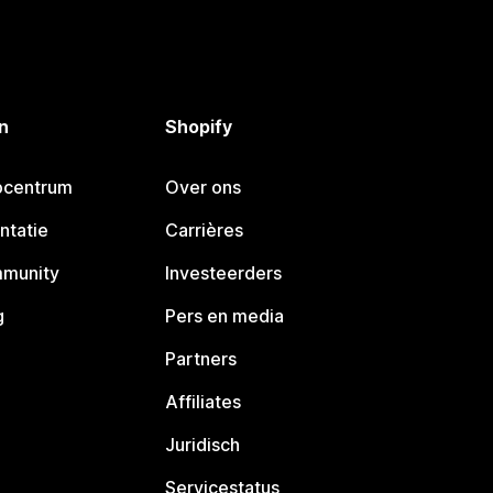
n
Shopify
pcentrum
Over ons
ntatie
Carrières
mmunity
Investeerders
g
Pers en media
Partners
Affiliates
Juridisch
Servicestatus