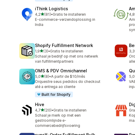
iThink Logistics
Am
van 5 sterren
4,2
(81)
•
Gratis te installeren
4,8
81 recensies in totaal
338
E-commerce-verzendoplossing in
Ama
India
pro
syn
Shopify Fulfillment Network
Bes
van 5 sterren
1,9
(3)
•
Gratis te installeren
3,3
3 recensies in totaal
3 r
Schaal je bedrijf op met ons netwerk
Ord
van fulfillmentpartners
all
OMS & PDV Omnichannel
Qu
van 5 sterren
5,0
(8)
•
A partir de $10/mês
5,0
8 recensies in totaal
3 r
Orquestre seus pedidos do checkout
VAE
até a entrega ao cliente
inp
Built for Shopify
Hive
Di
van 5 sterren
4,7
(20)
•
Gratis te installeren
Gra
20 recensies in totaal
Schaal je merk op met een
Kop
gestroomlijnde e-
maa
commercebedrijfsvoering
syncX: Order Fulfillment Bulk
Ra