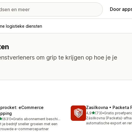
Door apps
ne logistieke diensten
ten
stverleners om grip te krijgen op hoe je je
iprocket: eCommerce
Zasilkovna • Packeta 
van 5 sterren
ipping
4,9
(73)
•
73 recensies in totaal
Zásilkovna (Packeta)-afha
van 5 sterren
(631)
•
Gratis abonnement beschikbaar
 recensies in totaal
automatische export en re
t je bedrijf sneller groeien met een
trouwde e-commercepartner