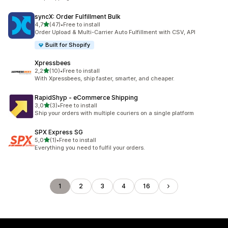
syncX: Order Fulfillment Bulk
na 5 gwiazdek
4,7
(47)
•
Free to install
Łączna liczba recenzji: 47
Order Upload & Multi-Carrier Auto Fulfillment with CSV, API
Built for Shopify
Xpressbees
na 5 gwiazdek
2,2
(10)
•
Free to install
Łączna liczba recenzji: 10
With Xpressbees, ship faster, smarter, and cheaper.
RapidShyp ‑ eCommerce Shipping
na 5 gwiazdek
3,0
(3)
•
Free to install
Łączna liczba recenzji: 3
Ship your orders with multiple couriers on a single platform
SPX Express SG
na 5 gwiazdek
5,0
(1)
•
Free to install
Łączna liczba recenzji: 1
Everything you need to fulfil your orders.
1
2
3
4
16