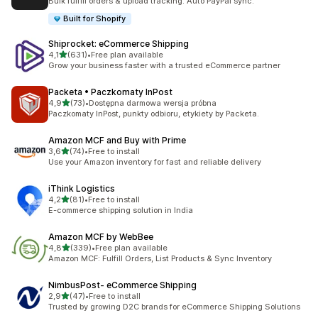
Bulk fulfill orders & upload tracking. Auto PayPal sync.
Built for Shopify
Shiprocket: eCommerce Shipping
na 5 gwiazdek
4,1
(631)
•
Free plan available
Łączna liczba recenzji: 631
Grow your business faster with a trusted eCommerce partner
Packeta • Paczkomaty InPost
na 5 gwiazdek
4,9
(73)
•
Dostępna darmowa wersja próbna
Łączna liczba recenzji: 73
Paczkomaty InPost, punkty odbioru, etykiety by Packeta.
Amazon MCF and Buy with Prime
na 5 gwiazdek
3,6
(74)
•
Free to install
Łączna liczba recenzji: 74
Use your Amazon inventory for fast and reliable delivery
iThink Logistics
na 5 gwiazdek
4,2
(81)
•
Free to install
Łączna liczba recenzji: 81
E-commerce shipping solution in India
Amazon MCF by WebBee
na 5 gwiazdek
4,8
(339)
•
Free plan available
Łączna liczba recenzji: 339
Amazon MCF: Fulfill Orders, List Products & Sync Inventory
NimbusPost‑ eCommerce Shipping
na 5 gwiazdek
2,9
(47)
•
Free to install
Łączna liczba recenzji: 47
Trusted by growing D2C brands for eCommerce Shipping Solutions