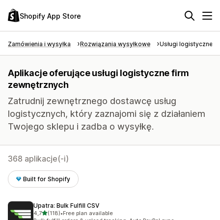
Shopify App Store
Zamówienia i wysyłka
Rozwiązania wysyłkowe
Usługi logistyczne f
Aplikacje oferujące usługi logistyczne firm
zewnętrznych
Zatrudnij zewnętrznego dostawcę usług
logistycznych, który zaznajomi się z działaniem
Twojego sklepu i zadba o wysyłkę.
368 aplikacje(-i)
Built for Shopify
Upatra: Bulk Fulfill CSV
na 5 gwiazdek
4,7
(118)
•
Free plan available
Łączna liczba recenzji: 118