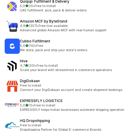
Quiqup: Fulfilment & Delivery
na 5 gwiazdek
5,0
(3)
•
Free to install
Łączna liczba recenzji: 3
UAE fulfillment: pick, pack & deliver orders
Amazon MCF by ByteStand
na 5 gwiazdek
4,9
(357)
•
Free trial available
Łączna liczba recenzji: 357
Advanced global Amazon MCF with real human support
Cubbo Fulfillment
na 5 gwiazdek
5,0
(10)
•
Free
Łączna liczba recenzji: 10
We store, pack and ship your store's orders.
Hive
na 5 gwiazdek
4,7
(20)
•
Free to install
Łączna liczba recenzji: 20
Scale your brand with streamlined e-commerce operations
DigiDokaan
Free to install
Connect your DigiDokaan account and create shipment bookings.
EXPRESSFLY LOGISTICS
na 5 gwiazdek
5,0
(1)
•
Free to install
Łączna liczba recenzji: 1
EXPRESSFLY helps Indian businesses automate shipping operation
HQ Dropshipping
Free to install
Dropshipping Partner for Global E-commerce Brands