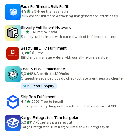
Easy Fulfillment: Bulk Fulfill
na 5 gwiazdek
4,9
(21)
•
Free trial available
Łączna liczba recenzji: 21
Bulk order fulfillment & tracking link generation effortlessly
Shopify Fulfillment Network
na 5 gwiazdek
1,9
(3)
•
Free to install
Łączna liczba recenzji: 3
Scale your business with our network of fulfillment partners
Bestfulfill DTC Fulfillment
na 5 gwiazdek
3,3
(3)
•
Free
Łączna liczba recenzji: 3
Efficiently manage orders with our all-in-one service
OMS & PDV Omnichannel
na 5 gwiazdek
5,0
(8)
•
A partir de $10/mês
Łączna liczba recenzji: 8
Orquestre seus pedidos do checkout até a entrega ao cliente
Built for Shopify
ShipBob Fulfillment
na 5 gwiazdek
4,4
(279)
•
Free to install
Łączna liczba recenzji: 279
Fulfill your everything orders with a global, customized 3PL.
Kargo Entegratör: Tüm Kargolar
na 5 gwiazdek
5,0
(17)
•
Ücretsiz plan mevcut
Łączna liczba recenzji: 17
Kargo Entegratör: Tüm Kargo Firmalarıyla Entegrasyon