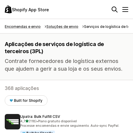
Shopify App Store
Encomendas e envio
Soluções de envio
Serviços de logística de ter
Aplicações de serviços de logística de
terceiros (3PL)
Contrate fornecedores de logística externos
que ajudem a gerir a sua loja e os seus envios.
368 aplicações
Built for Shopify
Upatra: Bulk Fulfill CSV
de 5 estrelas
4,7
(118)
•
Plano gratuito disponível
118 total de avaliações
Processe encomendas e envie seguimento. Auto-sync PayPal.