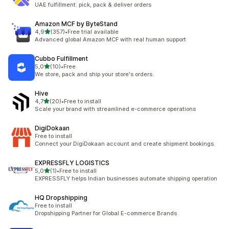
3 total de avaliações
UAE fulfillment: pick, pack & deliver orders
Amazon MCF by ByteStand
de 5 estrelas
4,9
(357)
•
Free trial available
357 total de avaliações
Advanced global Amazon MCF with real human support
Cubbo Fulfillment
de 5 estrelas
5,0
(10)
•
Free
10 total de avaliações
We store, pack and ship your store's orders.
Hive
de 5 estrelas
4,7
(20)
•
Free to install
20 total de avaliações
Scale your brand with streamlined e-commerce operations
DigiDokaan
Free to install
Connect your DigiDokaan account and create shipment bookings.
EXPRESSFLY LOGISTICS
de 5 estrelas
5,0
(1)
•
Free to install
1 total de avaliações
EXPRESSFLY helps Indian businesses automate shipping operation
HQ Dropshipping
Free to install
Dropshipping Partner for Global E-commerce Brands