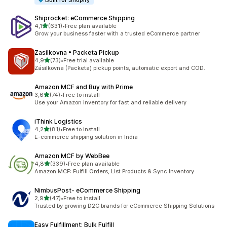
Built for Shopify
Shiprocket: eCommerce Shipping
de 5 estrelas
4,1
(631)
•
Free plan available
631 total de avaliações
Grow your business faster with a trusted eCommerce partner
Zasilkovna • Packeta Pickup
de 5 estrelas
4,9
(73)
•
Free trial available
73 total de avaliações
Zásilkovna (Packeta) pickup points, automatic export and COD.
Amazon MCF and Buy with Prime
de 5 estrelas
3,6
(74)
•
Free to install
74 total de avaliações
Use your Amazon inventory for fast and reliable delivery
iThink Logistics
de 5 estrelas
4,2
(81)
•
Free to install
81 total de avaliações
E-commerce shipping solution in India
Amazon MCF by WebBee
de 5 estrelas
4,8
(339)
•
Free plan available
339 total de avaliações
Amazon MCF: Fulfill Orders, List Products & Sync Inventory
NimbusPost‑ eCommerce Shipping
de 5 estrelas
2,9
(47)
•
Free to install
47 total de avaliações
Trusted by growing D2C brands for eCommerce Shipping Solutions
Easy Fulfillment: Bulk Fulfill