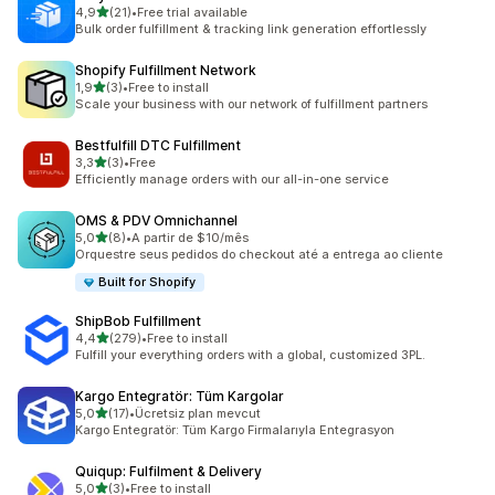
de 5 estrelas
4,9
(21)
•
Free trial available
21 total de avaliações
Bulk order fulfillment & tracking link generation effortlessly
Shopify Fulfillment Network
de 5 estrelas
1,9
(3)
•
Free to install
3 total de avaliações
Scale your business with our network of fulfillment partners
Bestfulfill DTC Fulfillment
de 5 estrelas
3,3
(3)
•
Free
3 total de avaliações
Efficiently manage orders with our all-in-one service
OMS & PDV Omnichannel
de 5 estrelas
5,0
(8)
•
A partir de $10/mês
8 total de avaliações
Orquestre seus pedidos do checkout até a entrega ao cliente
Built for Shopify
ShipBob Fulfillment
de 5 estrelas
4,4
(279)
•
Free to install
279 total de avaliações
Fulfill your everything orders with a global, customized 3PL.
Kargo Entegratör: Tüm Kargolar
de 5 estrelas
5,0
(17)
•
Ücretsiz plan mevcut
17 total de avaliações
Kargo Entegratör: Tüm Kargo Firmalarıyla Entegrasyon
Quiqup: Fulfilment & Delivery
de 5 estrelas
5,0
(3)
•
Free to install