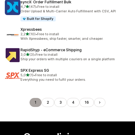
syncX: Order Fulfillment Bulk
de 5 estrelas
4,7
(47)
•
Free to install
47 total de avaliações
Order Upload & Multi-Carrier Auto Fulfillment with CSV, API
Built for Shopify
Xpressbees
de 5 estrelas
2,2
(10)
•
Free to install
10 total de avaliações
With Xpressbees, ship faster, smarter, and cheaper.
RapidShyp ‑ eCommerce Shipping
de 5 estrelas
3,0
(3)
•
Free to install
3 total de avaliações
Ship your orders with multiple couriers on a single platform
SPX Express SG
de 5 estrelas
5,0
(1)
•
Free to install
1 total de avaliações
Everything you need to fulfil your orders.
1
2
3
4
16