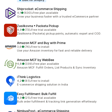
Built for Shopify
Shiprocket: eCommerce Shipping
de 5 estrelas
4,1
(630)
•
Free plan available
630 total de avaliações
Grow your business faster with a trusted eCommerce partner
Zasilkovna • Packeta Pickup
de 5 estrelas
4,9
(73)
•
Free trial available
73 total de avaliações
Zásilkovna (Packeta) pickup points, automatic export and COD.
Amazon MCF and Buy with Prime
de 5 estrelas
3,6
(74)
•
Free to install
74 total de avaliações
Use your Amazon inventory for fast and reliable delivery
Amazon MCF by WebBee
de 5 estrelas
4,8
(339)
•
Free plan available
339 total de avaliações
Amazon MCF: Fulfill Orders, List Products & Sync Inventory
iThink Logistics
de 5 estrelas
4,2
(81)
•
Free to install
81 total de avaliações
E-commerce shipping solution in India
Easy Fulfillment: Bulk Fulfill
de 5 estrelas
4,9
(21)
•
Free trial available
21 total de avaliações
Bulk order fulfillment & tracking link generation effortlessly
NimbusPost‑ eCommerce Shipping