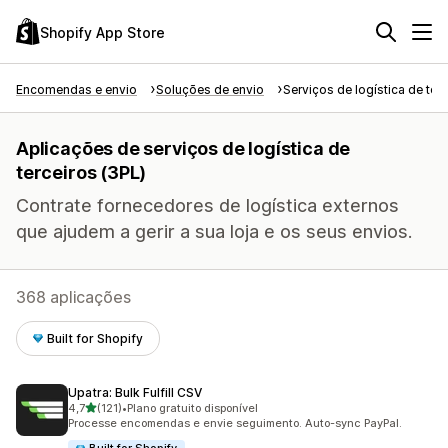
Shopify App Store
Encomendas e envio
Soluções de envio
Serviços de logística de ter
Aplicações de serviços de logística de
terceiros (3PL)
Contrate fornecedores de logística externos
que ajudem a gerir a sua loja e os seus envios.
368 aplicações
Built for Shopify
Upatra: Bulk Fulfill CSV
de 5 estrelas
4,7
(121)
•
Plano gratuito disponível
121 total de avaliações
Processe encomendas e envie seguimento. Auto-sync PayPal.