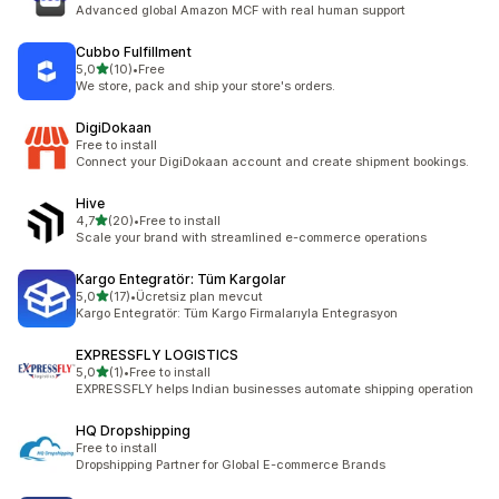
357 total de avaliações
Advanced global Amazon MCF with real human support
Cubbo Fulfillment
de 5 estrelas
5,0
(10)
•
Free
10 total de avaliações
We store, pack and ship your store's orders.
DigiDokaan
Free to install
Connect your DigiDokaan account and create shipment bookings.
Hive
de 5 estrelas
4,7
(20)
•
Free to install
20 total de avaliações
Scale your brand with streamlined e-commerce operations
Kargo Entegratör: Tüm Kargolar
de 5 estrelas
5,0
(17)
•
Ücretsiz plan mevcut
17 total de avaliações
Kargo Entegratör: Tüm Kargo Firmalarıyla Entegrasyon
EXPRESSFLY LOGISTICS
de 5 estrelas
5,0
(1)
•
Free to install
1 total de avaliações
EXPRESSFLY helps Indian businesses automate shipping operation
HQ Dropshipping
Free to install
Dropshipping Partner for Global E-commerce Brands