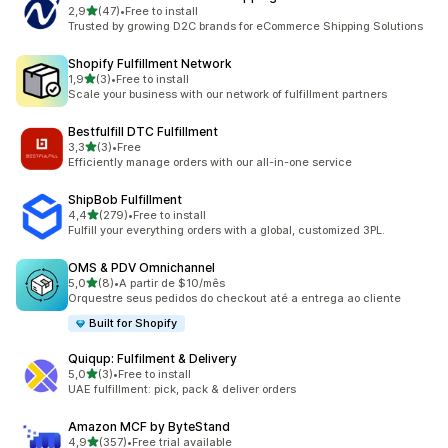
de 5 estrelas
2,9
(47)
•
Free to install
47 total de avaliações
Trusted by growing D2C brands for eCommerce Shipping Solutions
Shopify Fulfillment Network
de 5 estrelas
1,9
(3)
•
Free to install
3 total de avaliações
Scale your business with our network of fulfillment partners
Bestfulfill DTC Fulfillment
de 5 estrelas
3,3
(3)
•
Free
3 total de avaliações
Efficiently manage orders with our all-in-one service
ShipBob Fulfillment
de 5 estrelas
4,4
(279)
•
Free to install
279 total de avaliações
Fulfill your everything orders with a global, customized 3PL.
OMS & PDV Omnichannel
de 5 estrelas
5,0
(8)
•
A partir de $10/mês
8 total de avaliações
Orquestre seus pedidos do checkout até a entrega ao cliente
Built for Shopify
Quiqup: Fulfilment & Delivery
de 5 estrelas
5,0
(3)
•
Free to install
3 total de avaliações
UAE fulfillment: pick, pack & deliver orders
Amazon MCF by ByteStand
de 5 estrelas
4,9
(357)
•
Free trial available