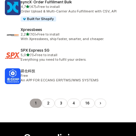
syncX: Order Fulfillment Bulk
de 5 estrelas
4,7
(47)
•
Free to install
47 total de avaliações
Order Upload & Multi-Carrier Auto Fulfillment with CSV, API
Built for Shopify
Xpressbees
de 5 estrelas
2,2
(10)
•
Free to install
10 total de avaliações
With Xpressbees, ship faster, smarter, and cheaper.
SPX Express SG
de 5 estrelas
5,0
(1)
•
Free to install
1 total de avaliações
Everything you need to fulfil your orders.
易仓科技
Free
An APP FOR ECCANG ERP/TMS/WMS SYSTEMS
1
2
3
4
16