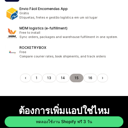
Envio Fácil Encomendas App
Grátis
Etiquetas, fretes e gestão logística em um só lugar
MDM logistics (e‑fulfillment)
Free to install
Sync orders, packages and warehouse fulfilment in one system.
ROCKETRYBOX
Free
Compare courier rates, book shipments, and track orders
1
13
14
15
16
ต้องการเพิ่มแอปใช่ไหม
ทดลองใช้งาน Shopify ฟรี 3 วัน