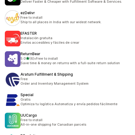
Deliver Faster & Cheaper with Fulfillment Software & Services.
ezDelivr
Free to install
Ship to all places in India with our widest network.
EFASTER
Instalación gratuita
Envíos accesibles y fáciles de crear
ReturnBear
เต็ม 5 ดาว
5.0
(6)
•
Free to install
ทั้งหมด 6 รีวิว
Save time & money on returns with a full-suite return solution
Aratum Fulfillment & Shipping
Free
Order and Inventory Management System
Special
Gratis
Optimiza tu logística Automatiza y envía pedidos fácilmente
UUCargo
Free to install
All-in-one shipping for Canadian parcels