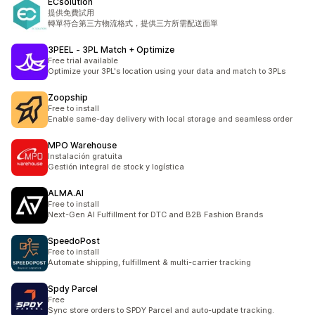
ECsolution
提供免費試用
轉單符合第三方物流格式，提供三方所需配送面單
3PEEL ‑ 3PL Match + Optimize
Free trial available
Optimize your 3PL's location using your data and match to 3PLs
Zoopship
Free to install
Enable same-day delivery with local storage and seamless order
MPO Warehouse
Instalación gratuita
Gestión integral de stock y logística
ALMA.AI
Free to install
Next-Gen AI Fulfillment for DTC and B2B Fashion Brands
SpeedoPost
Free to install
Automate shipping, fulfillment & multi-carrier tracking
Spdy Parcel
Free
Sync store orders to SPDY Parcel and auto-update tracking.