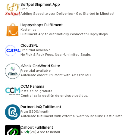
Softpal Shipment App
Free
Adding Speed to your Deliveries - Get Started in Minutes!
Happyshops Fulfillment
Kostenlos
Fulfillment App to automaticlly connect to Happyshops
Cloud3PL
Free trial available
No Pick & Pack Fees. Near-Unlimited Scale.
eVanik OneWorld Suite
Free trial available
Automate order fulfillment with Amazon MCF
CCM Panamá
Instalación gratuita
Centraliza la gestión de envíos y pedidos.
PartnerLinQ Fulfillment
From $200/month
Automate fulfillment with external warehouses like CastleGate
Cahoot Fulfillment
เต็ม 5 ดาว
4.5
(26)
•
Free to install
ทั้งหมด 26 รีวิว