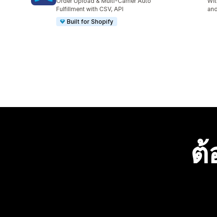
Order Upload & Multi-Carrier Auto
Wit
Fulfillment with CSV, API
and
Built for Shopify
ต้