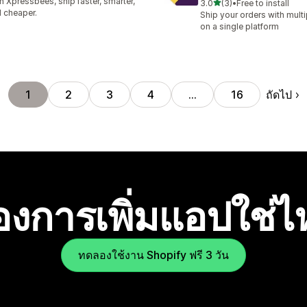
h Xpressbees, ship faster, smarter,
เต็ม 5 ดาว
3.0
(3)
•
Free to install
ทั้งหมด 3 รีวิว
 cheaper.
Ship your orders with multi
on a single platform
ถัดไป
1
2
3
4
…
16
องการเพิ่มแอปใช่
ทดลองใช้งาน Shopify ฟรี 3 วัน