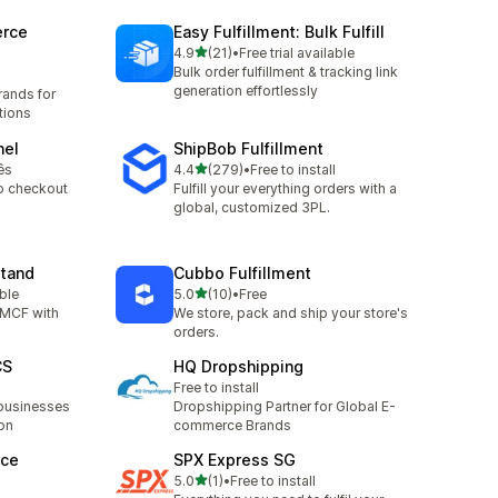
rce
Easy Fulfillment: Bulk Fulfill
เต็ม 5 ดาว
4.9
(21)
•
Free trial available
ทั้งหมด 21 รีวิว
Bulk order fulfillment & tracking link
generation effortlessly
rands for
tions
nel
ShipBob Fulfillment
เต็ม 5 ดาว
ês
4.4
(279)
•
Free to install
ทั้งหมด 279 รีวิว
o checkout
Fulfill your everything orders with a
global, customized 3PL.
tand
Cubbo Fulfillment
เต็ม 5 ดาว
able
5.0
(10)
•
Free
ทั้งหมด 10 รีวิว
MCF with
We store, pack and ship your store's
orders.
CS
HQ Dropshipping
Free to install
businesses
Dropshipping Partner for Global E-
on
commerce Brands
rce
SPX Express SG
เต็ม 5 ดาว
5.0
(1)
•
Free to install
ทั้งหมด 1 รีวิว