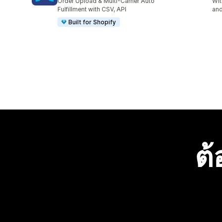
Order Upload & Multi-Carrier Auto
Wit
Fulfillment with CSV, API
and
Built for Shopify
ต้