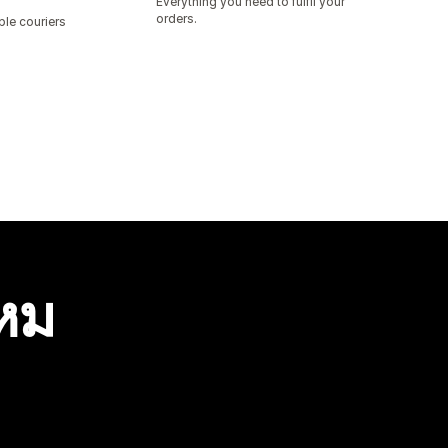
Everything you need to fulfil your
orders.
ple couriers
ไหม