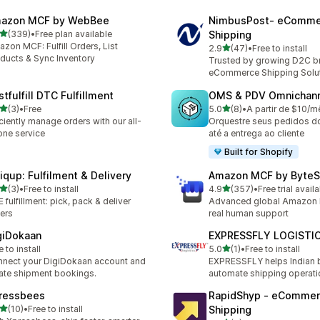
azon MCF by WebBee
NimbusPost‑ eComme
เต็ม 5 ดาว
(339)
•
Free plan available
Shipping
หมด 339 รีวิว
zon MCF: Fulfill Orders, List
เต็ม 5 ดาว
2.9
(47)
•
Free to install
ทั้งหมด 47 รีวิว
ducts & Sync Inventory
Trusted by growing D2C b
eCommerce Shipping Solu
tfulfill DTC Fulfillment
OMS & PDV Omnichan
เต็ม 5 ดาว
เต็ม 5 ดาว
(3)
•
Free
5.0
(8)
•
A partir de $10/m
หมด 3 รีวิว
ทั้งหมด 8 รีวิว
iciently manage orders with our all-
Orquestre seus pedidos d
one service
até a entrega ao cliente
Built for Shopify
iqup: Fulfilment & Delivery
Amazon MCF by ByteS
เต็ม 5 ดาว
เต็ม 5 ดาว
(3)
•
Free to install
4.9
(357)
•
Free trial avail
หมด 3 รีวิว
ทั้งหมด 357 รีวิว
 fulfillment: pick, pack & deliver
Advanced global Amazon 
ers
real human support
giDokaan
EXPRESSFLY LOGISTI
เต็ม 5 ดาว
e to install
5.0
(1)
•
Free to install
ทั้งหมด 1 รีวิว
nect your DigiDokaan account and
EXPRESSFLY helps Indian 
ate shipment bookings.
automate shipping operati
ressbees
RapidShyp ‑ eComme
เต็ม 5 ดาว
(10)
•
Free to install
Shipping
หมด 10 รีวิว