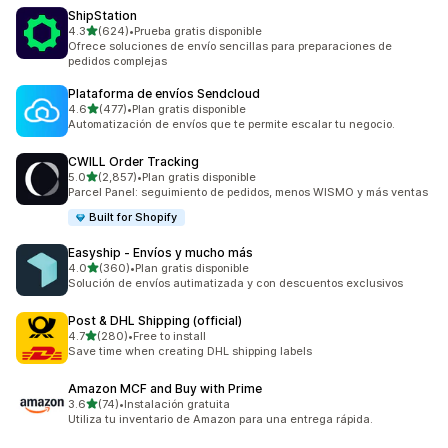
ShipStation
de 5 estrellas
4.3
(624)
•
Prueba gratis disponible
624 reseñas en total
Ofrece soluciones de envío sencillas para preparaciones de
pedidos complejas
Plataforma de envíos Sendcloud
de 5 estrellas
4.6
(477)
•
Plan gratis disponible
477 reseñas en total
Automatización de envíos que te permite escalar tu negocio.
CWILL Order Tracking
de 5 estrellas
5.0
(2,857)
•
Plan gratis disponible
2857 reseñas en total
Parcel Panel: seguimiento de pedidos, menos WISMO y más ventas
Built for Shopify
Easyship ‑ Envíos y mucho más
de 5 estrellas
4.0
(360)
•
Plan gratis disponible
360 reseñas en total
Solución de envíos autimatizada y con descuentos exclusivos
Post & DHL Shipping (official)
de 5 estrellas
4.7
(280)
•
Free to install
280 reseñas en total
Save time when creating DHL shipping labels
Amazon MCF and Buy with Prime
de 5 estrellas
3.6
(74)
•
Instalación gratuita
74 reseñas en total
Utiliza tu inventario de Amazon para una entrega rápida.