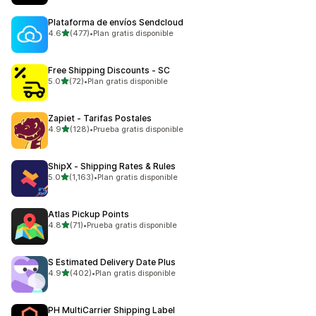
Plataforma de envíos Sendcloud
de 5 estrellas
4.6
(477)
•
Plan gratis disponible
477 reseñas en total
Free Shipping Discounts ‑ SC
de 5 estrellas
5.0
(72)
•
Plan gratis disponible
72 reseñas en total
Zapiet ‑ Tarifas Postales
de 5 estrellas
4.9
(128)
•
Prueba gratis disponible
128 reseñas en total
ShipX ‑ Shipping Rates & Rules
de 5 estrellas
5.0
(1,163)
•
Plan gratis disponible
1163 reseñas en total
Atlas Pickup Points
de 5 estrellas
4.8
(71)
•
Prueba gratis disponible
71 reseñas en total
S Estimated Delivery Date Plus
de 5 estrellas
4.9
(402)
•
Plan gratis disponible
402 reseñas en total
PH MultiCarrier Shipping Label