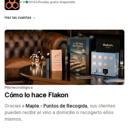
de 5 estrellas
4.9
(614)
•
Prueba gratis disponible
614 reseñas en total
Haz las cuentas
Pila tecnológica
Cómo lo hace Flakon
Gracias a
Maple ‑ Puntos de Recogida
, sus clientes
pueden recibir el vino a domicilio o recogerlo ellos
mismos.