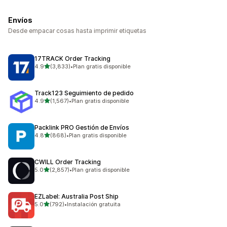
Envíos
Desde empacar cosas hasta imprimir etiquetas
17TRACK Order Tracking
de 5 estrellas
4.9
(3,833)
•
Plan gratis disponible
3833 reseñas en total
Track123 Seguimiento de pedido
de 5 estrellas
4.9
(1,567)
•
Plan gratis disponible
1567 reseñas en total
Packlink PRO Gestión de Envíos
de 5 estrellas
4.8
(868)
•
Plan gratis disponible
868 reseñas en total
CWILL Order Tracking
de 5 estrellas
5.0
(2,857)
•
Plan gratis disponible
2857 reseñas en total
EZLabel: Australia Post Ship
de 5 estrellas
5.0
(792)
•
Instalación gratuita
792 reseñas en total