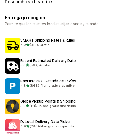
Descorcha su historia
Entrega y recogida
Permite que los clientes locales elijan dónde y cuándo.
SMART Shipping Rates & Rules
de 5 estrellas
4.9
(310)
•
Gratis
310 reseñas en total
Essent Estimated Delivery Date
de 5 estrellas
5.0
(862)
•
Gratis
862 reseñas en total
Packlink PRO Gestión de Envíos
de 5 estrellas
4.8
(868)
•
Plan gratis disponible
868 reseñas en total
Globe Pickup Points & Shipping
de 5 estrellas
5.0
(111)
•
Prueba gratis disponible
111 reseñas en total
D: Local Delivery Date Picker
de 5 estrellas
4.9
(280)
•
Plan gratis disponible
280 reseñas en total