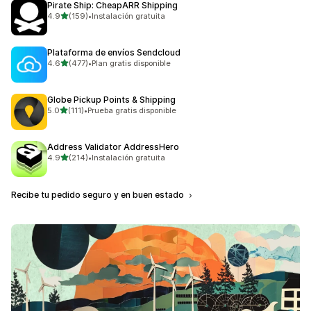
Pirate Ship: CheapARR Shipping
de 5 estrellas
4.9
(159)
•
Instalación gratuita
159 reseñas en total
Plataforma de envíos Sendcloud
de 5 estrellas
4.6
(477)
•
Plan gratis disponible
477 reseñas en total
Globe Pickup Points & Shipping
de 5 estrellas
5.0
(111)
•
Prueba gratis disponible
111 reseñas en total
Address Validator AddressHero
de 5 estrellas
4.9
(214)
•
Instalación gratuita
214 reseñas en total
Recibe tu pedido seguro y en buen estado