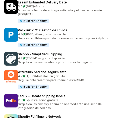
Essent Estimated Delivery Date
de 5 estrellas
5.0
(862)
•
Gratis
862 reseñas en total
Muestra la fecha de entrega estimada y el tiempo de envío
(EDD/ETA)
Built for Shopify
Packlink PRO Gestión de Envíos
de 5 estrellas
4.8
(868)
•
Plan gratis disponible
868 reseñas en total
Solución multitransportista de envío e-commerce y marketplace
Built for Shopify
Shippo ‑ Simplified Shipping
de 5 estrellas
4.2
(283)
•
Plan gratis disponible
283 reseñas en total
Simplifica los envíos, ahorra y haz crecer tu negocio
AfterShip pedidos seguimiento
de 5 estrellas
4.7
(1,306)
•
Instalación gratuita
1306 reseñas en total
Seguimiento proactivo para reducir las WISMO
Built for Shopify
FedEx ‑ Create shipping labels
de 5 estrellas
2.5
(7)
•
Instalación gratuita
7 reseñas en total
Simplifica los envíos y ahorra tiempo mediante una sencilla
integración de pedidos.
Shopify Fulfillment Network