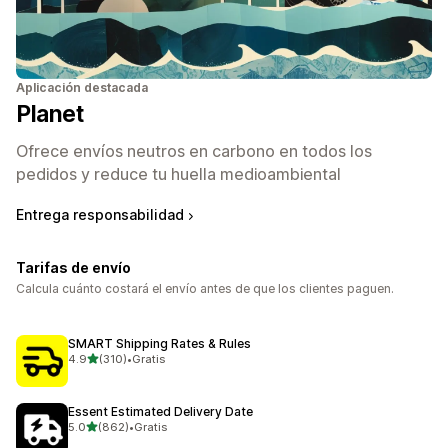
Aplicación destacada
Planet
Ofrece envíos neutros en carbono en todos los
pedidos y reduce tu huella medioambiental
Entrega responsabilidad
Tarifas de envío
Calcula cuánto costará el envío antes de que los clientes paguen.
SMART Shipping Rates & Rules
de 5 estrellas
4.9
(310)
•
Gratis
310 reseñas en total
Essent Estimated Delivery Date
de 5 estrellas
5.0
(862)
•
Gratis
862 reseñas en total