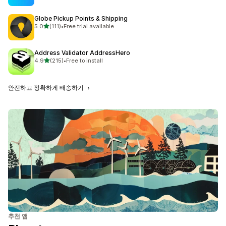
Globe Pickup Points & Shipping
별 5개 중
5.0
(111)
•
Free trial available
총 리뷰 111개
Address Validator AddressHero
별 5개 중
4.9
(215)
•
Free to install
총 리뷰 215개
안전하고 정확하게 배송하기
추천 앱