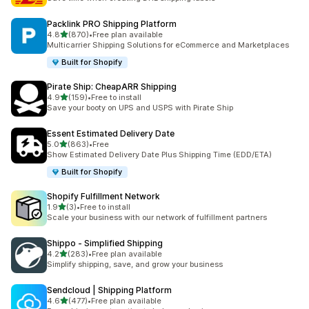
Packlink PRO Shipping Platform
별 5개 중
4.8
(870)
•
Free plan available
총 리뷰 870개
Multicarrier Shipping Solutions for eCommerce and Marketplaces
Built for Shopify
Pirate Ship: CheapARR Shipping
별 5개 중
4.9
(159)
•
Free to install
총 리뷰 159개
Save your booty on UPS and USPS with Pirate Ship
Essent Estimated Delivery Date
별 5개 중
5.0
(863)
•
Free
총 리뷰 863개
Show Estimated Delivery Date Plus Shipping Time (EDD/ETA)
Built for Shopify
Shopify Fulfillment Network
별 5개 중
1.9
(3)
•
Free to install
총 리뷰 3개
Scale your business with our network of fulfillment partners
Shippo ‑ Simplified Shipping
별 5개 중
4.2
(283)
•
Free plan available
총 리뷰 283개
Simplify shipping, save, and grow your business
Sendcloud | Shipping Platform
별 5개 중
4.6
(477)
•
Free plan available
총 리뷰 477개