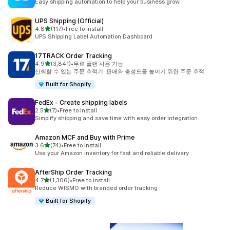
Easy shipping automation to help your business grow.
UPS Shipping (Official)
별 5개 중
4.8
(117)
•
Free to install
총 리뷰 117개
UPS Shipping Label Automation Dashboard
17TRACK Order Tracking
별 5개 중
4.9
(3,841)
•
무료 플랜 사용 가능
총 리뷰 3841개
신뢰할 수 있는 주문 추적기: 판매와 충성도를 높이기 위한 주문 추적
Built for Shopify
FedEx ‑ Create shipping labels
별 5개 중
2.5
(7)
•
Free to install
총 리뷰 7개
Simplify shipping and save time with easy order integration.
Amazon MCF and Buy with Prime
별 5개 중
3.6
(74)
•
Free to install
총 리뷰 74개
Use your Amazon inventory for fast and reliable delivery
AfterShip Order Tracking
별 5개 중
4.7
(1,306)
•
Free to install
총 리뷰 1306개
Reduce WISMO with branded order tracking
Built for Shopify