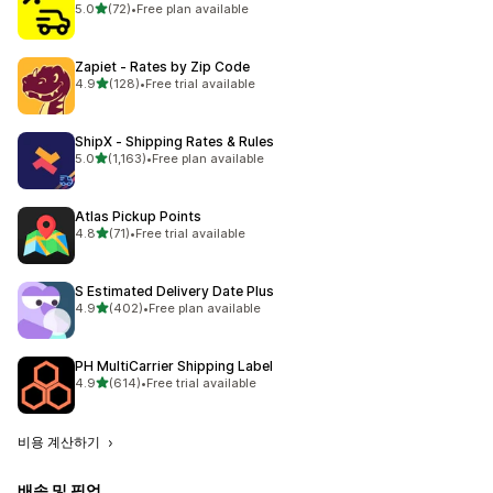
별 5개 중
5.0
(72)
•
Free plan available
총 리뷰 72개
Zapiet ‑ Rates by Zip Code
별 5개 중
4.9
(128)
•
Free trial available
총 리뷰 128개
ShipX ‑ Shipping Rates & Rules
별 5개 중
5.0
(1,163)
•
Free plan available
총 리뷰 1163개
Atlas Pickup Points
별 5개 중
4.8
(71)
•
Free trial available
총 리뷰 71개
S Estimated Delivery Date Plus
별 5개 중
4.9
(402)
•
Free plan available
총 리뷰 402개
PH MultiCarrier Shipping Label
별 5개 중
4.9
(614)
•
Free trial available
총 리뷰 614개
비용 계산하기
배송 및 픽업