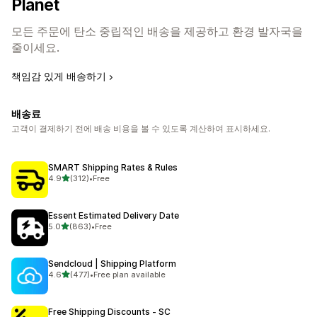
Planet
모든 주문에 탄소 중립적인 배송을 제공하고 환경 발자국을
줄이세요.
책임감 있게 배송하기
배송료
고객이 결제하기 전에 배송 비용을 볼 수 있도록 계산하여 표시하세요.
SMART Shipping Rates & Rules
별 5개 중
4.9
(312)
•
Free
총 리뷰 312개
Essent Estimated Delivery Date
별 5개 중
5.0
(863)
•
Free
총 리뷰 863개
Sendcloud | Shipping Platform
별 5개 중
4.6
(477)
•
Free plan available
총 리뷰 477개
Free Shipping Discounts ‑ SC