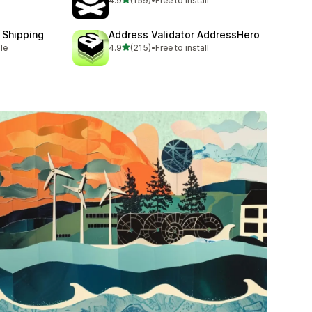
4.9
(159)
•
Free to install
총 리뷰 159개
 Shipping
Address Validator AddressHero
별 5개 중
ble
4.9
(215)
•
Free to install
총 리뷰 215개