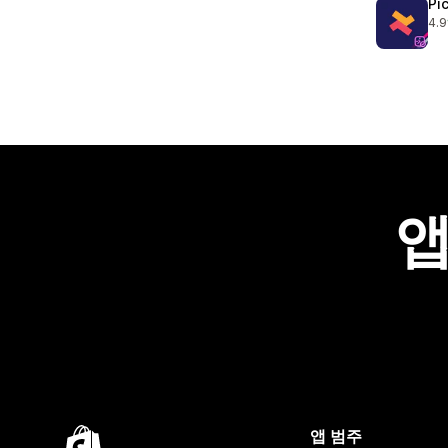
Pi
4.9
총 
앱
앱 범주