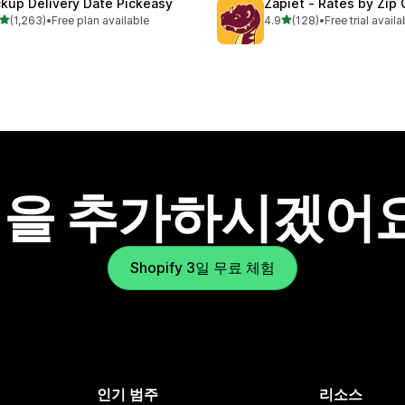
ckup Delivery Date Pickeasy
Zapiet ‑ Rates by Zip
별 5개 중
별 5개 중
(1,263)
•
Free plan available
4.9
(128)
•
Free trial availa
리뷰 1263개
총 리뷰 128개
을 추가하시겠어
Shopify 3일 무료 체험
인기 범주
리소스