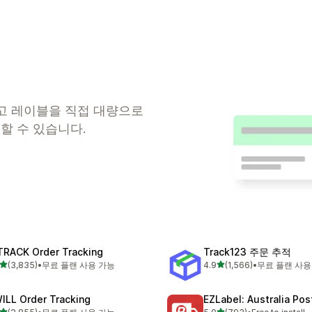
하고 레이블을 직접 대량으로
할 수 있습니다.
TRACK Order Tracking
Track123 주문 추적
별 5개 중
별 5개 중
(3,835)
•
무료 플랜 사용 가능
4.9
(1,566)
•
무료 플랜 사용
리뷰 3835개
총 리뷰 1566개
ILL Order Tracking
EZLabel: Australia Pos
별 5개 중
별 5개 중