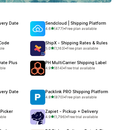
very Date
Sendcloud | Shipping Platform
별 5개 중
4.6
(477)
•
Free plan available
총 리뷰 477개
 Code
ShipX ‑ Shipping Rates & Rules
별 5개 중
ble
5.0
(1,163)
•
Free plan available
총 리뷰 1163개
Date Plus
PH MultiCarrier Shipping Label
별 5개 중
able
4.9
(614)
•
Free trial available
총 리뷰 614개
very Date
Packlink PRO Shipping Platform
별 5개 중
4.8
(870)
•
Free plan available
총 리뷰 870개
 Picker
Zapiet ‑ Pickup + Delivery
별 5개 중
able
4.9
(1,796)
•
Free trial available
총 리뷰 1796개