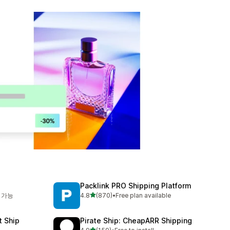
Packlink PRO Shipping Platform
별 5개 중
 가능
4.8
(870)
•
Free plan available
총 리뷰 870개
t Ship
Pirate Ship: CheapARR Shipping
별 5개 중