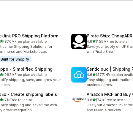
cklink PRO Shipping Platform
Pirate Ship: CheapARR
별 5개 중
별 5개 중
(870)
•
Free plan available
4.9
(159)
•
Free to install
리뷰 870개
총 리뷰 159개
ticarrier Shipping Solutions for
Save your booty on UPS 
ommerce and Marketplaces
with Pirate Ship
Built for Shopify
ippo ‑ Simplified Shipping
Sendcloud | Shipping 
별 5개 중
별 5개 중
(283)
•
Free plan available
4.6
(477)
•
Free plan avail
리뷰 283개
총 리뷰 477개
plify shipping, save, and grow your
Easy shipping automation 
iness
business grow.
dEx ‑ Create shipping labels
Amazon MCF and Buy 
별 5개 중
별 5개 중
(7)
•
Free to install
3.6
(74)
•
Free to install
리뷰 7개
총 리뷰 74개
plify shipping and save time with
Use your Amazon inventory
y order integration.
and reliable delivery