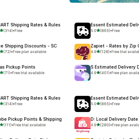
ART Shipping Rates & Rules
Essent Estimated Deli
별 5개 중
별 5개 중
(314)
•
Free
5.0
(865)
•
Free
리뷰 314개
총 리뷰 865개
ee Shipping Discounts ‑ SC
Zapiet ‑ Rates by Zip
별 5개 중
별 5개 중
(72)
•
Free plan available
4.9
(128)
•
Free trial availa
리뷰 72개
총 리뷰 128개
las Pickup Points
S Estimated Delivery 
별 5개 중
별 5개 중
(71)
•
Free trial available
4.9
(401)
•
Free plan avail
리뷰 71개
총 리뷰 401개
ART Shipping Rates & Rules
Essent Estimated Deli
별 5개 중
별 5개 중
(314)
•
Free
5.0
(865)
•
Free
리뷰 314개
총 리뷰 865개
obe Pickup Points & Shipping
D: Local Delivery Date
별 5개 중
별 5개 중
(111)
•
Free trial available
4.9
(280)
•
Free plan avail
리뷰 111개
총 리뷰 280개