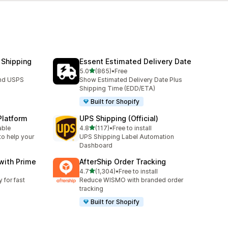
 Shipping
Essent Estimated Delivery Date
별 5개 중
5.0
(865)
•
Free
총 리뷰 865개
and USPS
Show Estimated Delivery Date Plus
Shipping Time (EDD/ETA)
Built for Shopify
Platform
UPS Shipping (Official)
별 5개 중
able
4.8
(117)
•
Free to install
총 리뷰 117개
to help your
UPS Shipping Label Automation
Dashboard
with Prime
AfterShip Order Tracking
별 5개 중
4.7
(1,304)
•
Free to install
총 리뷰 1304개
 for fast
Reduce WISMO with branded order
tracking
Built for Shopify