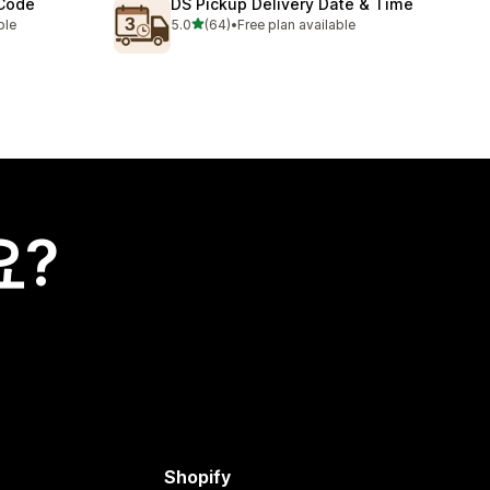
 Code
DS Pickup Delivery Date & Time
별 5개 중
ble
5.0
(64)
•
Free plan available
총 리뷰 64개
요?
Shopify