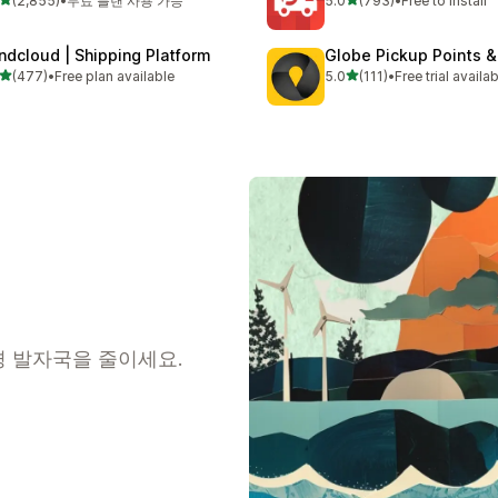
(2,855)
•
무료 플랜 사용 가능
5.0
(793)
•
Free to install
리뷰 2855개
총 리뷰 793개
ndcloud | Shipping Platform
Globe Pickup Points &
별 5개 중
별 5개 중
(477)
•
Free plan available
5.0
(111)
•
Free trial availa
리뷰 477개
총 리뷰 111개
경 발자국을 줄이세요.