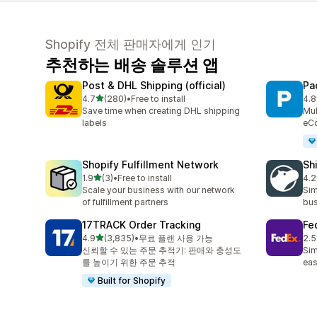
Shopify 전체 판매자에게 인기
추천하는 배송 솔루션 앱
Post & DHL Shipping (official)
Pa
별 5개 중
4.7
(280)
•
Free to install
4.8
총 리뷰 280개
총 
Save time when creating DHL shipping
Mul
labels
eC
Shopify Fulfillment Network
Sh
별 5개 중
1.9
(3)
•
Free to install
4.2
총 리뷰 3개
총 
Scale your business with our network
Sim
of fulfillment partners
bus
17TRACK Order Tracking
Fe
별 5개 중
4.9
(3,835)
•
무료 플랜 사용 가능
2.5
총 리뷰 3835개
총 
신뢰할 수 있는 주문 추적기: 판매와 충성도
Sim
를 높이기 위한 주문 추적
eas
Built for Shopify