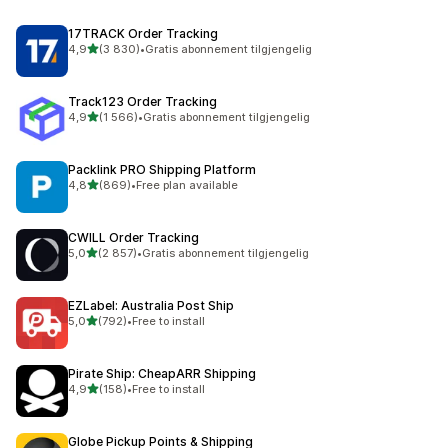
17TRACK Order Tracking
av 5 stjerner
4,9
(3 830)
•
Gratis abonnement tilgjengelig
Totalt 3830 omtaler
Track123 Order Tracking
av 5 stjerner
4,9
(1 566)
•
Gratis abonnement tilgjengelig
Totalt 1566 omtaler
Packlink PRO Shipping Platform
av 5 stjerner
4,8
(869)
•
Free plan available
Totalt 869 omtaler
CWILL Order Tracking
av 5 stjerner
5,0
(2 857)
•
Gratis abonnement tilgjengelig
Totalt 2857 omtaler
EZLabel: Australia Post Ship
av 5 stjerner
5,0
(792)
•
Free to install
Totalt 792 omtaler
Pirate Ship: CheapARR Shipping
av 5 stjerner
4,9
(158)
•
Free to install
Totalt 158 omtaler
Globe Pickup Points & Shipping