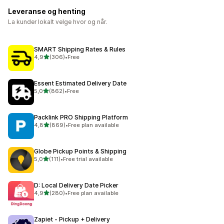
Leveranse og henting
La kunder lokalt velge hvor og når.
SMART Shipping Rates & Rules
av 5 stjerner
4,9
(306)
•
Free
Totalt 306 omtaler
Essent Estimated Delivery Date
av 5 stjerner
5,0
(862)
•
Free
Totalt 862 omtaler
Packlink PRO Shipping Platform
av 5 stjerner
4,8
(869)
•
Free plan available
Totalt 869 omtaler
Globe Pickup Points & Shipping
av 5 stjerner
5,0
(111)
•
Free trial available
Totalt 111 omtaler
D: Local Delivery Date Picker
av 5 stjerner
4,9
(280)
•
Free plan available
Totalt 280 omtaler
Zapiet ‑ Pickup + Delivery