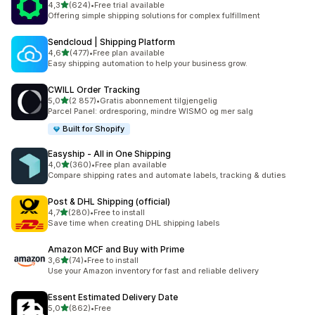
av 5 stjerner
4,3
(624)
•
Free trial available
Totalt 624 omtaler
Offering simple shipping solutions for complex fulfillment
Sendcloud | Shipping Platform
av 5 stjerner
4,6
(477)
•
Free plan available
Totalt 477 omtaler
Easy shipping automation to help your business grow.
CWILL Order Tracking
av 5 stjerner
5,0
(2 857)
•
Gratis abonnement tilgjengelig
Totalt 2857 omtaler
Parcel Panel: ordresporing, mindre WISMO og mer salg
Built for Shopify
Easyship ‑ All in One Shipping
av 5 stjerner
4,0
(360)
•
Free plan available
Totalt 360 omtaler
Compare shipping rates and automate labels, tracking & duties
Post & DHL Shipping (official)
av 5 stjerner
4,7
(280)
•
Free to install
Totalt 280 omtaler
Save time when creating DHL shipping labels
Amazon MCF and Buy with Prime
av 5 stjerner
3,6
(74)
•
Free to install
Totalt 74 omtaler
Use your Amazon inventory for fast and reliable delivery
Essent Estimated Delivery Date
av 5 stjerner
5,0
(862)
•
Free
Totalt 862 omtaler