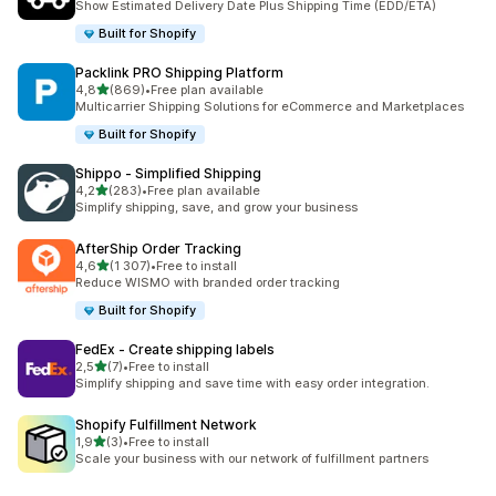
Show Estimated Delivery Date Plus Shipping Time (EDD/ETA)
Built for Shopify
Packlink PRO Shipping Platform
av 5 stjerner
4,8
(869)
•
Free plan available
Totalt 869 omtaler
Multicarrier Shipping Solutions for eCommerce and Marketplaces
Built for Shopify
Shippo ‑ Simplified Shipping
av 5 stjerner
4,2
(283)
•
Free plan available
Totalt 283 omtaler
Simplify shipping, save, and grow your business
AfterShip Order Tracking
av 5 stjerner
4,6
(1 307)
•
Free to install
Totalt 1307 omtaler
Reduce WISMO with branded order tracking
Built for Shopify
FedEx ‑ Create shipping labels
av 5 stjerner
2,5
(7)
•
Free to install
Totalt 7 omtaler
Simplify shipping and save time with easy order integration.
Shopify Fulfillment Network
av 5 stjerner
1,9
(3)
•
Free to install
Totalt 3 omtaler
Scale your business with our network of fulfillment partners