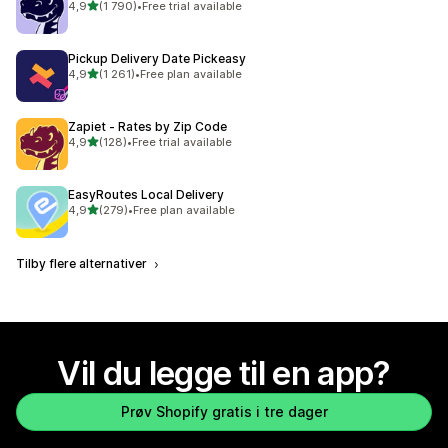
av 5 stjerner
4,9
(1 790)
•
Free trial available
Totalt 1790 omtaler
Pickup Delivery Date Pickeasy
av 5 stjerner
4,9
(1 261)
•
Free plan available
Totalt 1261 omtaler
Zapiet ‑ Rates by Zip Code
av 5 stjerner
4,9
(128)
•
Free trial available
Totalt 128 omtaler
EasyRoutes Local Delivery
av 5 stjerner
4,9
(279)
•
Free plan available
Totalt 279 omtaler
Tilby flere alternativer
Vil du legge til en app?
Prøv Shopify gratis i tre dager