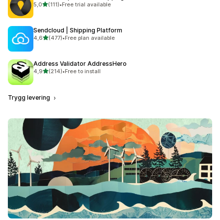
av 5 stjerner
5,0
(111)
•
Free trial available
Totalt 111 omtaler
Sendcloud | Shipping Platform
av 5 stjerner
4,6
(477)
•
Free plan available
Totalt 477 omtaler
Address Validator AddressHero
av 5 stjerner
4,9
(214)
•
Free to install
Totalt 214 omtaler
Trygg levering