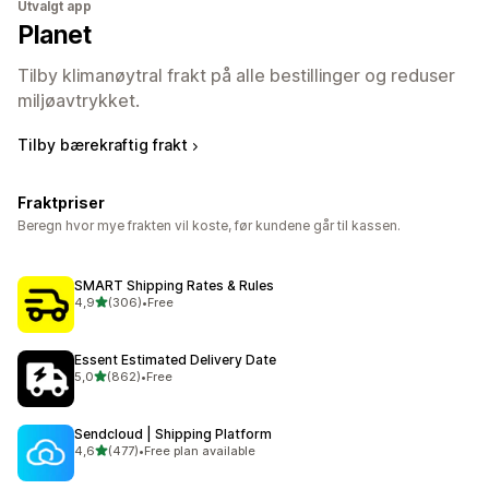
Utvalgt app
Planet
Tilby klimanøytral frakt på alle bestillinger og reduser
miljøavtrykket.
Tilby bærekraftig frakt
Fraktpriser
Beregn hvor mye frakten vil koste, før kundene går til kassen.
SMART Shipping Rates & Rules
av 5 stjerner
4,9
(306)
•
Free
Totalt 306 omtaler
Essent Estimated Delivery Date
av 5 stjerner
5,0
(862)
•
Free
Totalt 862 omtaler
Sendcloud | Shipping Platform
av 5 stjerner
4,6
(477)
•
Free plan available
Totalt 477 omtaler