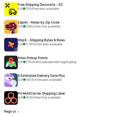
Free Shipping Discounts ‑ SC
av 5 stjerner
5,0
(72)
•
Free plan available
Totalt 72 omtaler
Zapiet ‑ Rates by Zip Code
av 5 stjerner
4,9
(128)
•
Free trial available
Totalt 128 omtaler
ShipX ‑ Shipping Rates & Rules
av 5 stjerner
5,0
(1 161)
•
Free plan available
Totalt 1161 omtaler
Atlas Pickup Points
av 5 stjerner
4,8
(71)
•
Gratis prøveperiode tilgjengelig
Totalt 71 omtaler
S Estimated Delivery Date Plus
av 5 stjerner
4,9
(403)
•
Free plan available
Totalt 403 omtaler
PH MultiCarrier Shipping Label
av 5 stjerner
4,9
(615)
•
Free trial available
Totalt 615 omtaler
Regn ut