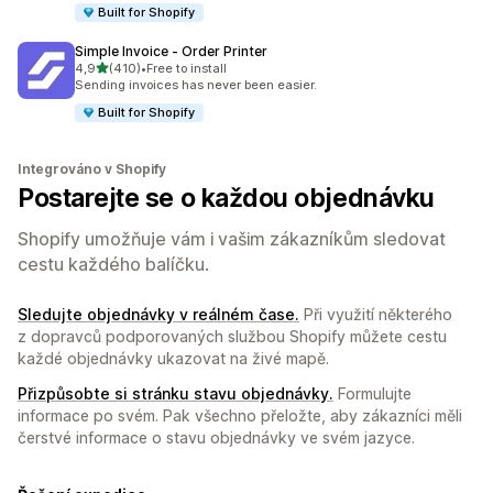
Built for Shopify
Simple Invoice ‑ Order Printer
z 5 hvězd
4,9
(410)
•
Free to install
Celkový počet recenzí: 410
Sending invoices has never been easier.
Built for Shopify
Integrováno v Shopify
Postarejte se o každou objednávku
Shopify umožňuje vám i vašim zákazníkům sledovat
cestu každého balíčku.
Sledujte objednávky v reálném čase.
Při využití některého
z dopravců podporovaných službou Shopify můžete cestu
každé objednávky ukazovat na živé mapě.
Přizpůsobte si stránku stavu objednávky.
Formulujte
informace po svém. Pak všechno přeložte, aby zákazníci měli
čerstvé informace o stavu objednávky ve svém jazyce.