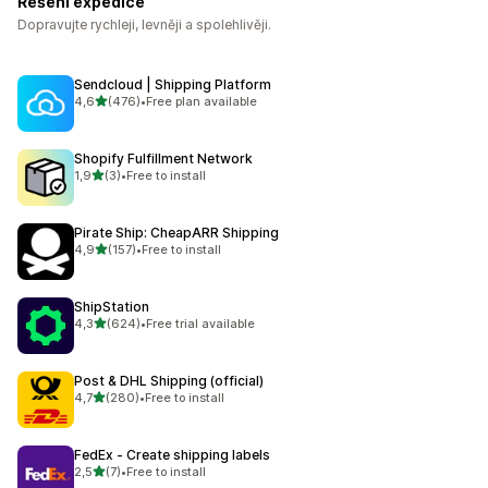
Řešení expedice
Dopravujte rychleji, levněji a spolehlivěji.
Sendcloud | Shipping Platform
z 5 hvězd
4,6
(476)
•
Free plan available
Celkový počet recenzí: 476
Shopify Fulfillment Network
z 5 hvězd
1,9
(3)
•
Free to install
Celkový počet recenzí: 3
Pirate Ship: CheapARR Shipping
z 5 hvězd
4,9
(157)
•
Free to install
Celkový počet recenzí: 157
ShipStation
z 5 hvězd
4,3
(624)
•
Free trial available
Celkový počet recenzí: 624
Post & DHL Shipping (official)
z 5 hvězd
4,7
(280)
•
Free to install
Celkový počet recenzí: 280
FedEx ‑ Create shipping labels
z 5 hvězd
2,5
(7)
•
Free to install
Celkový počet recenzí: 7