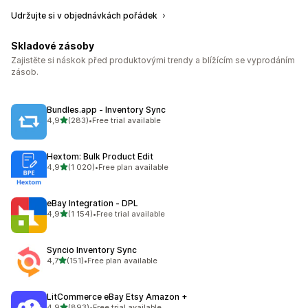
Udržujte si v objednávkách pořádek
Skladové zásoby
Zajistěte si náskok před produktovými trendy a blížícím se vyprodáním
zásob.
Bundles.app ‑ Inventory Sync
z 5 hvězd
4,9
(283)
•
Free trial available
Celkový počet recenzí: 283
Hextom: Bulk Product Edit
z 5 hvězd
4,9
(1 020)
•
Free plan available
Celkový počet recenzí: 1020
eBay Integration ‑ DPL
z 5 hvězd
4,9
(1 154)
•
Free trial available
Celkový počet recenzí: 1154
Syncio Inventory Sync
z 5 hvězd
4,7
(151)
•
Free plan available
Celkový počet recenzí: 151
LitCommerce eBay Etsy Amazon +
z 5 hvězd
4,9
(893)
•
Free trial available