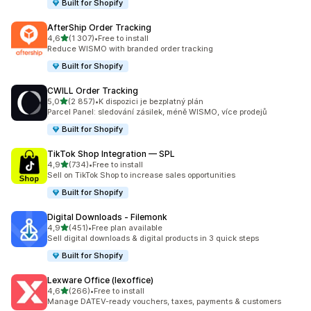
Built for Shopify
AfterShip Order Tracking
z 5 hvězd
4,6
(1 307)
•
Free to install
Celkový počet recenzí: 1307
Reduce WISMO with branded order tracking
Built for Shopify
CWILL Order Tracking
z 5 hvězd
5,0
(2 857)
•
K dispozici je bezplatný plán
Celkový počet recenzí: 2857
Parcel Panel: sledování zásilek, méně WISMO, více prodejů
Built for Shopify
TikTok Shop Integration — SPL
z 5 hvězd
4,9
(734)
•
Free to install
Celkový počet recenzí: 734
Sell on TikTok Shop to increase sales opportunities
Built for Shopify
Digital Downloads ‑ Filemonk
z 5 hvězd
4,9
(451)
•
Free plan available
Celkový počet recenzí: 451
Sell digital downloads & digital products in 3 quick steps
Built for Shopify
Lexware Office (lexoffice)
z 5 hvězd
4,6
(266)
•
Free to install
Celkový počet recenzí: 266
Manage DATEV-ready vouchers, taxes, payments & customers