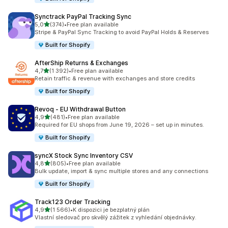
Synctrack PayPal Tracking Sync
z 5 hvězd
5,0
(374)
•
Free plan available
Celkový počet recenzí: 374
Stripe & PayPal Sync Tracking to avoid PayPal Holds & Reserves
Built for Shopify
AfterShip Returns & Exchanges
z 5 hvězd
4,7
(1 392)
•
Free plan available
Celkový počet recenzí: 1392
Retain traffic & revenue with exchanges and store credits
Built for Shopify
Revoq ‑ EU Withdrawal Button
z 5 hvězd
4,9
(481)
•
Free plan available
Celkový počet recenzí: 481
Required for EU shops from June 19, 2026 – set up in minutes.
Built for Shopify
syncX Stock Sync Inventory CSV
z 5 hvězd
4,8
(805)
•
Free plan available
Celkový počet recenzí: 805
Bulk update, import & sync multiple stores and any connections
Built for Shopify
Track123 Order Tracking
z 5 hvězd
4,9
(1 566)
•
K dispozici je bezplatný plán
Celkový počet recenzí: 1566
Vlastní sledovač pro skvělý zážitek z vyhledání objednávky.