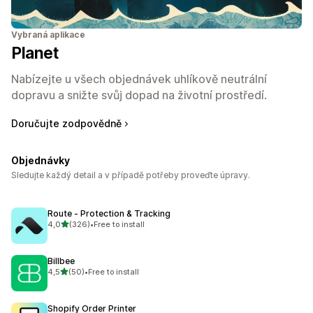
Vybraná aplikace
Planet
Nabízejte u všech objednávek uhlíkově neutrální
dopravu a snižte svůj dopad na životní prostředí.
Doručujte zodpovědně
Objednávky
Sledujte každý detail a v případě potřeby proveďte úpravy.
Route ‑ Protection & Tracking
z 5 hvězd
4,0
(326)
•
Free to install
Celkový počet recenzí: 326
Billbee
z 5 hvězd
4,5
(50)
•
Free to install
Celkový počet recenzí: 50
Shopify Order Printer