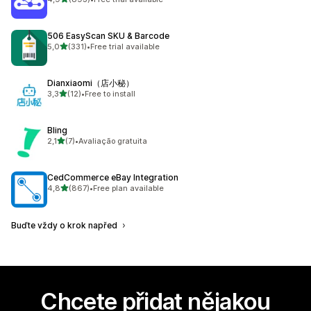
Celkový počet recenzí: 893
506 EasyScan SKU & Barcode
z 5 hvězd
5,0
(331)
•
Free trial available
Celkový počet recenzí: 331
Dianxiaomi（店小秘）
z 5 hvězd
3,3
(12)
•
Free to install
Celkový počet recenzí: 12
Bling
z 5 hvězd
2,1
(7)
•
Avaliação gratuita
Celkový počet recenzí: 7
CedCommerce eBay Integration
z 5 hvězd
4,8
(867)
•
Free plan available
Celkový počet recenzí: 867
Buďte vždy o krok napřed
Chcete přidat nějakou