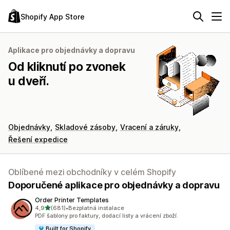
Shopify App Store
Aplikace pro objednávky a dopravu
Od kliknutí po zvonek
u dveří.
Objednávky
Skladové zásoby
Vracení a záruky
Řešení expedice
Oblíbené mezi obchodníky v celém Shopify
Doporučené aplikace pro objednávky a dopravu
Order Printer Templates
z 5 hvězd
4,9
(681)
•
Bezplatná instalace
Celkový počet recenzí: 681
PDF šablony pro faktury, dodací listy a vrácení zboží.
Built for Shopify