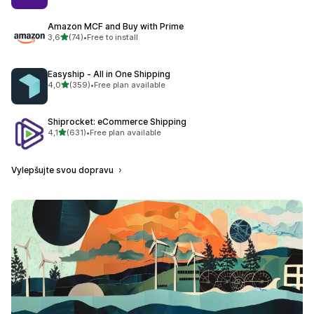
Amazon MCF and Buy with Prime
z 5 hvězd
3,6
(74)
•
Free to install
Celkový počet recenzí: 74
Easyship ‑ All in One Shipping
z 5 hvězd
4,0
(359)
•
Free plan available
Celkový počet recenzí: 359
Shiprocket: eCommerce Shipping
z 5 hvězd
4,1
(631)
•
Free plan available
Celkový počet recenzí: 631
Vylepšujte svou dopravu