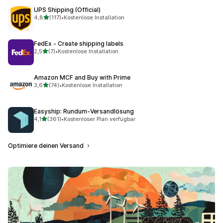
UPS Shipping (Official)
von 5 Sternen
4,8
(117)
•
Kostenlose Installation
117 Rezensionen insgesamt
FedEx ‑ Create shipping labels
von 5 Sternen
2,5
(7)
•
Kostenlose Installation
7 Rezensionen insgesamt
Amazon MCF and Buy with Prime
von 5 Sternen
3,6
(74)
•
Kostenlose Installation
74 Rezensionen insgesamt
Easyship: Rundum‑Versandlösung
von 5 Sternen
4,1
(361)
•
Kostenloser Plan verfügbar
361 Rezensionen insgesamt
Optimiere deinen Versand