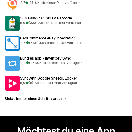
von 5 Sternen
4,7
(151)
•
Kostenloser Plan verfügbar
151 Rezensionen insgesamt
506 EasyScan SKU & Barcode
von 5 Sternen
5,0
(333)
•
Kostenloser Test verfügbar
333 Rezensionen insgesamt
CedCommerce eBay Integration
von 5 Sternen
4,8
(869)
•
Kostenloser Plan verfügbar
869 Rezensionen insgesamt
Bundles.app ‑ Inventory Sync
von 5 Sternen
4,9
(283)
•
Kostenloser Test verfügbar
283 Rezensionen insgesamt
SyncWith Google Sheets, Looker
von 5 Sternen
5,0
(5)
•
Kostenloser Plan verfügbar
5 Rezensionen insgesamt
Bleibe immer einen Schritt voraus
Möchtest du eine App