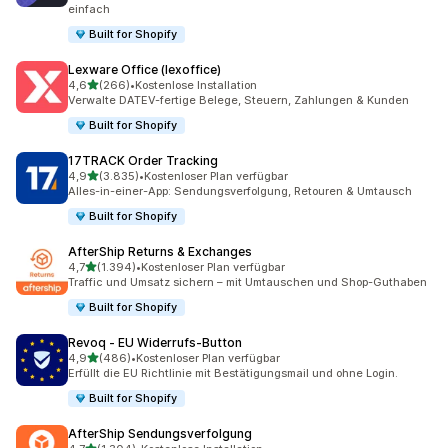
einfach
Built for Shopify
Lexware Office (lexoffice)
von 5 Sternen
4,6
(266)
•
Kostenlose Installation
266 Rezensionen insgesamt
Verwalte DATEV-fertige Belege, Steuern, Zahlungen & Kunden
Built for Shopify
17TRACK Order Tracking
von 5 Sternen
4,9
(3.835)
•
Kostenloser Plan verfügbar
3835 Rezensionen insgesamt
Alles-in-einer-App: Sendungsverfolgung, Retouren & Umtausch
Built for Shopify
AfterShip Returns & Exchanges
von 5 Sternen
4,7
(1.394)
•
Kostenloser Plan verfügbar
1394 Rezensionen insgesamt
Traffic und Umsatz sichern – mit Umtauschen und Shop-Guthaben
Built for Shopify
Revoq ‑ EU Widerrufs‑Button
von 5 Sternen
4,9
(486)
•
Kostenloser Plan verfügbar
486 Rezensionen insgesamt
Erfüllt die EU Richtlinie mit Bestätigungsmail und ohne Login.
Built for Shopify
AfterShip Sendungsverfolgung
von 5 Sternen