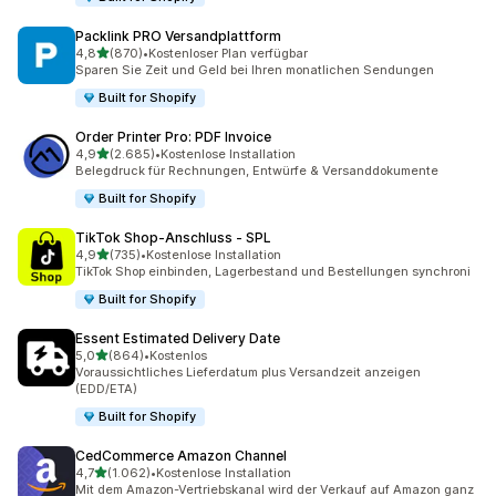
Packlink PRO Versandplattform
von 5 Sternen
4,8
(870)
•
Kostenloser Plan verfügbar
870 Rezensionen insgesamt
Sparen Sie Zeit und Geld bei Ihren monatlichen Sendungen
Built for Shopify
Order Printer Pro: PDF Invoice
von 5 Sternen
4,9
(2.685)
•
Kostenlose Installation
2685 Rezensionen insgesamt
Belegdruck für Rechnungen, Entwürfe & Versanddokumente
Built for Shopify
TikTok Shop‑Anschluss ‑ SPL
von 5 Sternen
4,9
(735)
•
Kostenlose Installation
735 Rezensionen insgesamt
TikTok Shop einbinden, Lagerbestand und Bestellungen synchroni
Built for Shopify
Essent Estimated Delivery Date
von 5 Sternen
5,0
(864)
•
Kostenlos
864 Rezensionen insgesamt
Voraussichtliches Lieferdatum plus Versandzeit anzeigen
(EDD/ETA)
Built for Shopify
CedCommerce Amazon Channel
von 5 Sternen
4,7
(1.062)
•
Kostenlose Installation
1062 Rezensionen insgesamt
Mit dem Amazon-Vertriebskanal wird der Verkauf auf Amazon ganz