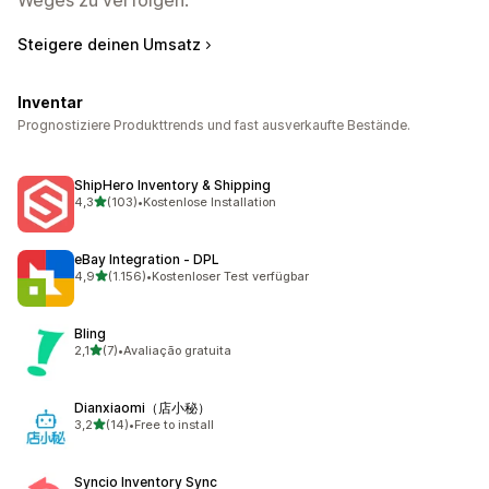
Steigere deinen Umsatz
Inventar
Prognostiziere Produkttrends und fast ausverkaufte Bestände.
ShipHero Inventory & Shipping
von 5 Sternen
4,3
(103)
•
Kostenlose Installation
103 Rezensionen insgesamt
eBay Integration ‑ DPL
von 5 Sternen
4,9
(1.156)
•
Kostenloser Test verfügbar
1156 Rezensionen insgesamt
Bling
von 5 Sternen
2,1
(7)
•
Avaliação gratuita
7 Rezensionen insgesamt
Dianxiaomi（店小秘）
von 5 Sternen
3,2
(14)
•
Free to install
14 Rezensionen insgesamt
Syncio Inventory Sync