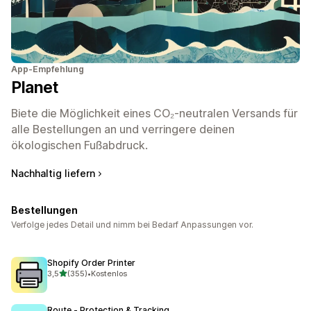
App-Empfehlung
Planet
Biete die Möglichkeit eines CO₂-neutralen Versands für
alle Bestellungen an und verringere deinen
ökologischen Fußabdruck.
Nachhaltig liefern
Bestellungen
Verfolge jedes Detail und nimm bei Bedarf Anpassungen vor.
Shopify Order Printer
von 5 Sternen
3,5
(355)
•
Kostenlos
355 Rezensionen insgesamt
Route ‑ Protection & Tracking