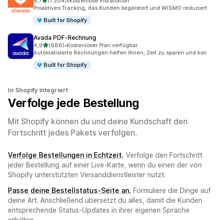
4,7
(1.304)
•
Kostenlose Installation
1304 Rezensionen insgesamt
Proaktives Tracking, das Kunden begeistert und WISMO reduziert
Built for Shopify
Avada PDF‑Rechnung
von 5 Sternen
4,9
(686)
•
Kostenloser Plan verfügbar
686 Rezensionen insgesamt
Automatisierte Rechnungen helfen Ihnen, Zeit zu sparen und kon
Built for Shopify
In Shopify integriert
Verfolge jede Bestellung
Mit Shopify können du und deine Kundschaft den
Fortschritt jedes Pakets verfolgen.
Verfolge Bestellungen in Echtzeit.
Verfolge den Fortschritt
jeder Bestellung auf einer Live-Karte, wenn du einen der von
Shopify unterstützten Versanddienstleister nutzt.
Passe deine Bestellstatus-Seite an.
Formuliere die Dinge auf
deine Art. Anschließend übersetzt du alles, damit die Kunden
entsprechende Status-Updates in ihrer eigenen Sprache
erhalten.