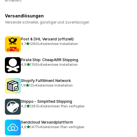
Versandlösungen
Versende schneller, günstiger und zuverlässiger.
Post & DHL Versand (offiziell)
von 5 Sternen
4,7
(280)
•
Kostenlose Installation
280 Rezensionen insgesamt
Pirate Ship: CheapARR Shipping
von 5 Sternen
4,9
(159)
•
Kostenlose Installation
159 Rezensionen insgesamt
Shopify Fulfillment Network
von 5 Sternen
1,9
(3)
•
Kostenlose Installation
3 Rezensionen insgesamt
Shippo ‑ Simplified Shipping
von 5 Sternen
4,2
(283)
•
Kostenloser Plan verfügbar
283 Rezensionen insgesamt
Sendcloud Versandplattform
von 5 Sternen
4,6
(477)
•
Kostenloser Plan verfügbar
477 Rezensionen insgesamt