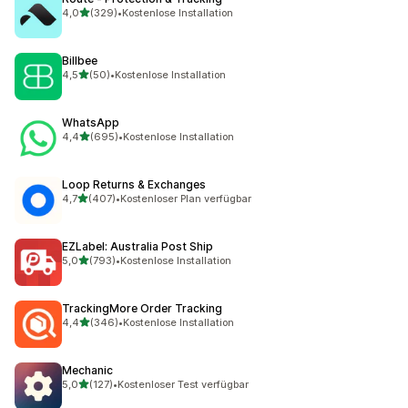
von 5 Sternen
4,0
(329)
•
Kostenlose Installation
329 Rezensionen insgesamt
Billbee
von 5 Sternen
4,5
(50)
•
Kostenlose Installation
50 Rezensionen insgesamt
WhatsApp
von 5 Sternen
4,4
(695)
•
Kostenlose Installation
695 Rezensionen insgesamt
Loop Returns & Exchanges
von 5 Sternen
4,7
(407)
•
Kostenloser Plan verfügbar
407 Rezensionen insgesamt
EZLabel: Australia Post Ship
von 5 Sternen
5,0
(793)
•
Kostenlose Installation
793 Rezensionen insgesamt
TrackingMore Order Tracking
von 5 Sternen
4,4
(346)
•
Kostenlose Installation
346 Rezensionen insgesamt
Mechanic
von 5 Sternen
5,0
(127)
•
Kostenloser Test verfügbar
127 Rezensionen insgesamt