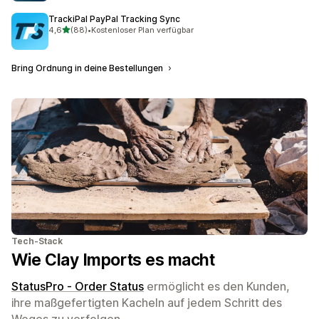
TrackiPal PayPal Tracking Sync
von 5 Sternen
4,6
(88)
•
Kostenloser Plan verfügbar
88 Rezensionen insgesamt
Bring Ordnung in deine Bestellungen
Tech-Stack
Wie Clay Imports es macht
StatusPro ‑ Order Status
ermöglicht es den Kunden,
ihre maßgefertigten Kacheln auf jedem Schritt des
Weges zu verfolgen.